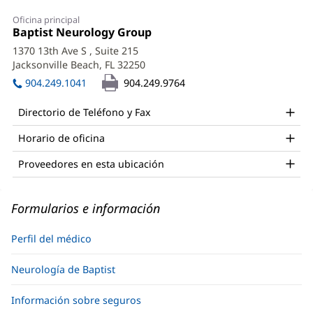
Christine
Oficina principal
Pierre,
Oficina
Baptist Neurology Group
(Se
1:
abre
MD
1370 13th Ave S
, Suite 215
en
Jacksonville Beach, FL 32250
(Se
Office
una
abre
ventana
904.249.1041
904.249.9764
and
en
nueva)
una
Other
Directorio de Teléfono y Fax
ventana
Patient
nueva)
Horario de oficina
Information
Proveedores en esta ubicación
Formularios e información
Perfil del médico
Neurología de Baptist
Información sobre seguros