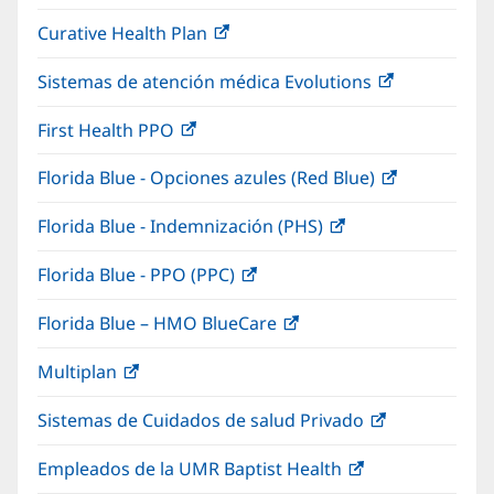
abre
una
nueva)
Curative Health Plan
(Se
en
ventana
abre
una
nueva)
Sistemas de atención médica Evolutions
(Se
en
ventana
abre
una
nueva)
First Health PPO
(Se
en
ventana
abre
una
nueva)
Florida Blue - Opciones azules (Red Blue)
(Se
en
ventana
abre
una
nueva)
Florida Blue - Indemnización (PHS)
(Se
en
ventana
abre
una
nueva)
Florida Blue - PPO (PPC)
(Se
en
ventana
abre
una
nueva)
Florida Blue – HMO BlueCare
(Se
en
ventana
abre
una
nueva)
Multiplan
(Se
en
ventana
abre
una
nueva)
Sistemas de Cuidados de salud Privado
(Se
en
ventana
abre
una
nueva)
Empleados de la UMR Baptist Health
(Se
en
ventana