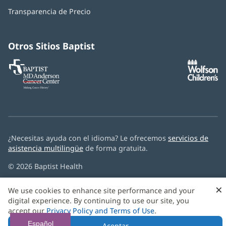
abre
una
Transparencia de Precio
en
ventana
una
nueva)
ventana
nueva)
Otros Sitios Baptist
Baptist
(Se
(S
MD
abre
ab
Anderson
en
e
Cancer
una
u
Center
ventana
ve
nueva)
nu
¿Necesitas ayuda con el idioma? Le ofrecemos
servicios de
asistencia multilingüe
de forma gratuita.
© 2026 Baptist Health
×
We use cookies to enhance site performance and your
digital experience. By continuing to use our site, you
accept our
Privacy Policy and Terms of Use
.
Español
Aceptar