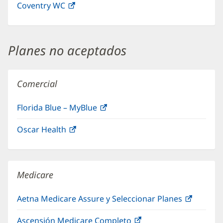
Coventry WC
(Se
abre
en
una
Planes no aceptados
ventana
nueva)
Comercial
Florida Blue – MyBlue
(Se
abre
Oscar Health
(Se
en
abre
una
en
ventana
una
nueva)
Medicare
ventana
nueva)
Aetna Medicare Assure y Seleccionar Planes
(Se
abre
Ascensión Medicare Completo
(Se
en