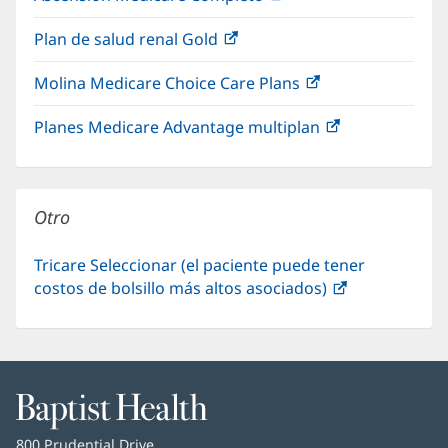
abre
una
Plan de salud renal Gold
(Se
en
ventana
abre
una
nueva)
Molina Medicare Choice Care Plans
(Se
en
ventana
abre
una
nueva)
Planes Medicare Advantage multiplan
(Se
en
ventana
abre
una
nueva)
en
ventana
una
nueva)
Otro
ventana
nueva)
Tricare Seleccionar (el paciente puede tener
costos de bolsillo más altos asociados)
(Se
abre
en
una
ventana
nueva)
Baptist
Health
Baptist
800 Prudential Drive