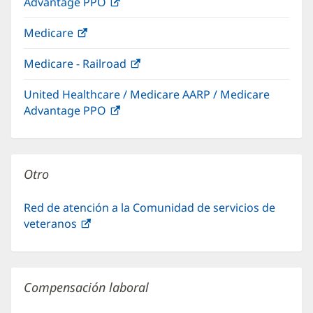
Advantage PPO
(Se
una
abre
ventana
Medicare
(Se
en
nueva)
abre
una
Medicare - Railroad
(Se
en
ventana
abre
una
nueva)
United Healthcare / Medicare AARP / Medicare
en
ventana
Advantage PPO
(Se
una
nueva)
abre
ventana
en
nueva)
una
Otro
ventana
nueva)
Red de atención a la Comunidad de servicios de
veteranos
(Se
abre
en
una
Compensación laboral
ventana
nueva)