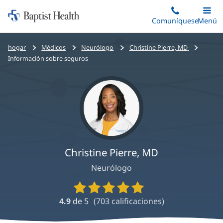
Iniciar:
Saltar
Comuníquese
Alterna
Menú
Princip
al
Baptist
contenido
Health
Bread
hogar
Médicos
Neurólogo
Christine Pierre, MD
principal
crumbs
Información sobre seguros
navigation
Christine Pierre, MD
Neurólogo
Calificaciones
y
4.9
de 5
(
703
calificaciones)
reseñas
de
proveedores