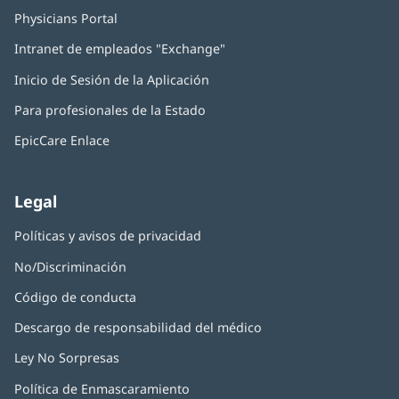
Physicians Portal
(Se
abre
Intranet de empleados "Exchange"
(Se
en
abre
una
Inicio de Sesión de la Aplicación
(Se
en
ventana
abre
una
nueva)
Para profesionales de la Estado
en
ventana
una
nueva)
EpicCare Enlace
ventana
nueva)
Legal
Políticas y avisos de privacidad
No/Discriminación
Código de conducta
Descargo de responsabilidad del médico
Ley No Sorpresas
(Se
abre
Política de Enmascaramiento
(Se
en