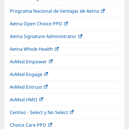
abre
una
nueva)
Programa Nacional de Ventajas de Aetna
(Se
en
ventana
abre
una
nueva)
Aetna Open Choice PPO
(Se
en
ventana
abre
una
nueva)
Aetna Signature Administrator
(Se
en
ventana
abre
una
nueva)
Aetna Whole Health
(Se
en
ventana
abre
una
nueva)
AvMed Empower
(Se
en
ventana
abre
una
nueva)
AvMed Engage
(Se
en
ventana
abre
una
nueva)
AvMed Entrust
(Se
en
ventana
abre
una
nueva)
AvMed HMO
(Se
en
ventana
abre
una
nueva)
Centivo - Select y No Select
(Se
en
ventana
abre
una
nueva)
Choice Care PPO
(Se
en
ventana