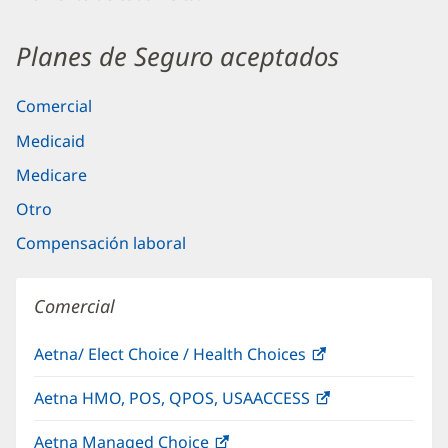
Planes de Seguro aceptados
Comercial
Medicaid
Medicare
Otro
Compensación laboral
Comercial
Aetna/ Elect Choice / Health Choices
(Se
abre
Aetna HMO, POS, QPOS, USAACCESS
(Se
en
abre
una
Aetna Managed Choice
(Se
en
ventana