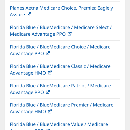
abre
Planes Aetna Medicare Choice, Premier, Eagle y
en
Assure
(Se
una
abre
vent
Florida Blue / BlueMedicare / Medicare Select /
en
nuev
Medicare Advantage PPO
(Se
una
abre
ventana
Florida Blue / BlueMedicare Choice / Medicare
en
nueva)
Advantage PPO
(Se
una
abre
ventana
Florida Blue / BlueMedicare Classic / Medicare
en
nueva)
Advantage HMO
(Se
una
abre
ventana
Florida Blue / BlueMedicare Patriot / Medicare
en
nueva)
Advantage PPO
(Se
una
abre
ventana
Florida Blue / BlueMedicare Premier / Medicare
en
nueva)
Advantage HMO
(Se
una
abre
ventana
Florida Blue / BlueMedicare Value / Medicare
en
nueva)