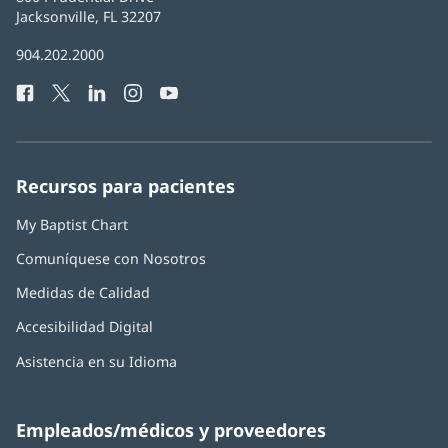
Health
Jacksonville, FL 32207
(Se
abre
Número
904.202.2000
en
de
una
Facebook
(Se
Twitter
(Se
LinkedIn
(Se
Instagram
(Se
YouTube
(Se
Teléfono
ventana
abre
abre
abre
abre
abre
de
nueva)
en
en
en
en
en
Baptist
una
una
una
una
una
Health:
ventana
ventana
ventana
ventana
ventana
Recursos para pacientes
nueva)
nueva)
nueva)
nueva)
nueva)
My Baptist Chart
Comuníquese con Nosotros
Medidas de Calidad
Accesibilidad Digital
Asistencia en su Idioma
Empleados/médicos y proveedores