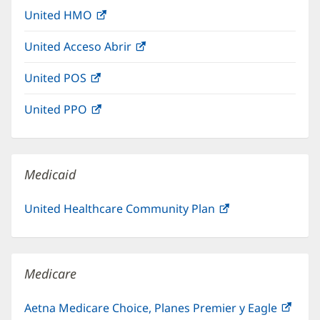
abre
una
nueva)
United HMO
(Se
en
ventana
abre
una
nueva)
United Acceso Abrir
(Se
en
ventana
abre
una
nueva)
United POS
(Se
en
ventana
abre
una
nueva)
United PPO
(Se
en
ventana
abre
una
nueva)
en
ventana
una
nueva)
Medicaid
ventana
nueva)
United Healthcare Community Plan
(Se
abre
en
una
Medicare
ventana
nueva)
Aetna Medicare Choice, Planes Premier y Eagle
(Se