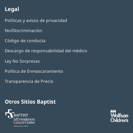
Legal
Políticas y avisos de privacidad
No/Discriminación
Código de conducta
Descargo de responsabilidad del médico
Ley No Sorpresas
(Se
abre
Política de Enmascaramiento
(Se
en
abre
una
Transparencia de Precio
en
ventana
una
nueva)
ventana
nueva)
Otros Sitios Baptist
Baptist
(Se
(S
MD
abre
ab
Anderson
en
e
Cancer
una
u
Center
ventana
ve