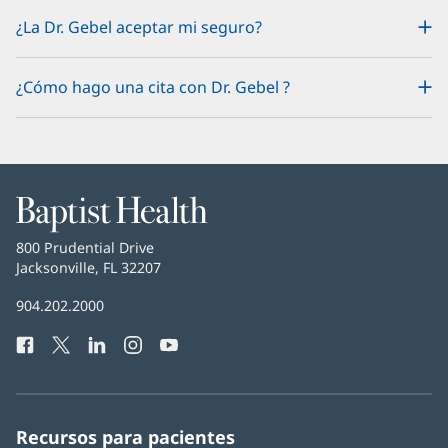
¿La Dr. Gebel aceptar mi seguro?
¿Cómo hago una cita con Dr. Gebel ?
Baptist
Health
Baptist
800 Prudential Drive
Health
Jacksonville, FL 32207
(Se
abre
Número
904.202.2000
en
de
una
Facebook
(Se
Twitter
(Se
LinkedIn
(Se
Instagram
(Se
YouTube
(Se
Teléfono
ventana
abre
abre
abre
abre
abre
de
nueva)
en
en
en
en
en
Baptist
una
una
una
una
una
Health:
ventana
ventana
ventana
ventana
ventana
Recursos para pacientes
nueva)
nueva)
nueva)
nueva)
nueva)