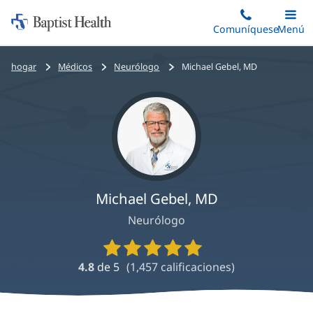
Iniciar:
Saltar
Comuníquese
Alterna
Menú
Princip
al
Baptist
contenido
Health
Bread
hogar
Médicos
Neurólogo
Michael Gebel, MD
principal
crumbs
navigation
Michael Gebel, MD
Neurólogo
Calificaciones
y
4.8
de 5
(
1,457
calificaciones)
reseñas
de
proveedores
Michael