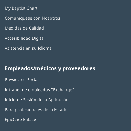
My Baptist Chart
Comuníquese con Nosotros
Medidas de Calidad
Accesibilidad Digital
Asistencia en su Idioma
Empleados/médicos y proveedores
Physicians Portal
(Se
abre
Intranet de empleados "Exchange"
(Se
en
abre
una
Inicio de Sesión de la Aplicación
(Se
en
ventana
abre
una
nueva)
Para profesionales de la Estado
en
ventana
una
nueva)
EpicCare Enlace
ventana
nueva)