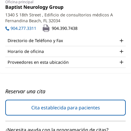
Oficina principal
Gebel,
Oficina
Baptist Neurology Group
(Se
1:
abre
MD
1340 S 18th Street
, Edificio de consultorios médicos A
en
Fernandina Beach, FL 32034
(Se
Office
una
abre
ventana
904.277.3311
904.390.7438
and
en
nueva)
una
Other
Directorio de Teléfono y Fax
ventana
Patient
nueva)
Horario de oficina
Information
Proveedores en esta ubicación
Reservar una cita
Cita establecida para pacientes
(Se
abre
en
una
¿Necesita ayuda con la programación de citas?