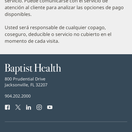
servicio. Puede comunicarse con el servicio de
atención al cliente para analizar las opciones de pago
disponibles.
Usted será responsable de cualquier copago,
coseguro, deducible o servicio no cubierto en el
momento de cada visita.
Baptist
Health
Baptist
800 Prudential Drive
Health
Jacksonville, FL 32207
(Se
abre
Número
904.202.2000
en
de
una
Facebook
(Se
Twitter
(Se
LinkedIn
(Se
Instagram
(Se
YouTube
(Se
Teléfono
ventana
abre
abre
abre
abre
abre
de
nueva)
en
en
en
en
en
Baptist
una
una
una
una
una
Health:
ventana
ventana
ventana
ventana
ventana