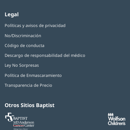
nueva)
Legal
Políticas y avisos de privacidad
No/Discriminación
Código de conducta
Descargo de responsabilidad del médico
Ley No Sorpresas
(Se
abre
Política de Enmascaramiento
(Se
en
abre
una
Transparencia de Precio
en
ventana
una
nueva)
ventana
nueva)
Otros Sitios Baptist
Baptist
(Se
(S
MD
abre
ab
Anderson
en
e
Cancer
una
u