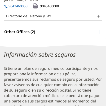
MD
una
abre
Office
ventana
9043460050
9043460080
en
nueva)
and
una
Directorio de Teléfono y Fax
ventana
Other
nueva)
Patient
Other Offices (2)
Information
Información sobre seguros
Si tiene un plan de seguro médico participante y nos
proporciona la información de su póliza,
presentaremos sus reclamos de seguro por usted. Por
favor avísenos de cualquier cambio en la información
de su seguro o en su dirección postal. Si no tiene
cobertura de atención médica, se le pedirá que pague
una parte de sus cargos estimados al momento del