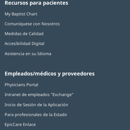
Recursos para pacientes
nueva)
nueva)
nueva)
nueva)
nueva)
My Baptist Chart
Comuníquese con Nosotros
Medidas de Calidad
Accesibilidad Digital
Asistencia en su Idioma
Empleados/médicos y proveedores
Physicians Portal
(Se
abre
Intranet de empleados "Exchange"
(Se
en
abre
una
Inicio de Sesión de la Aplicación
(Se
en
ventana
abre
una
nueva)
Para profesionales de la Estado
en
ventana
una
nueva)
EpicCare Enlace
ventana