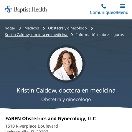
Iniciar:
Saltar
Comuníquese
Alterna
Menú
Princip
al
Baptist
contenido
Health
Bread
hogar
Médicos
Obstetra y ginecólogo
principal
crumbs
Kristin Caldow, doctora en medicina
Información sobre seguros
navigation
Kristin Caldow, doctora en medicina
Obstetra y ginecólogo
Kristin
Oficina
FABEN Obstetrics and Gynecology, LLC
(Se
Caldow,
1:
abre
1510 Riverplace Boulevard
en
Jacksonville, FL 32207
(Se