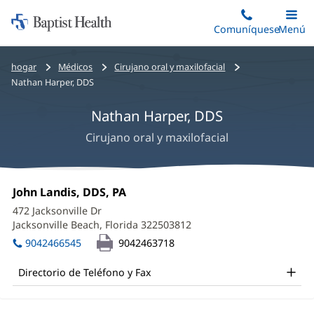
Iniciar:
Saltar
Comuníquese
Alterna
Menú
Princip
al
Baptist
contenido
Health
Bread
hogar
Médicos
Cirujano oral y maxilofacial
principal
crumbs
Nathan Harper, DDS
navigation
Nathan Harper, DDS
Cirujano oral y maxilofacial
Nathan
Oficina
John Landis, DDS, PA
(Se
Harper,
1:
abre
472 Jacksonville Dr
en
DDS
Jacksonville Beach, Florida 322503812
(Se
una
abre
Office
ventana
9042466545
9042463718
en
nueva)
and
una
Directorio de Teléfono y Fax
ventana
Other
nueva)
Patient