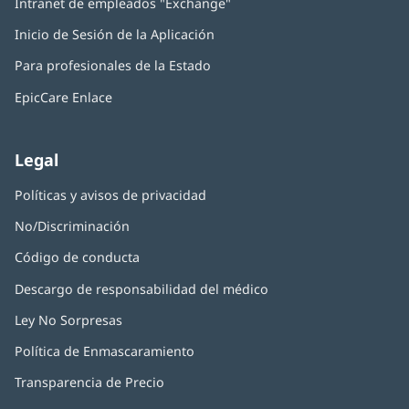
Intranet de empleados "Exchange"
(Se
en
abre
una
Inicio de Sesión de la Aplicación
(Se
en
ventana
abre
una
nueva)
Para profesionales de la Estado
en
ventana
una
nueva)
EpicCare Enlace
ventana
nueva)
Legal
Políticas y avisos de privacidad
No/Discriminación
Código de conducta
Descargo de responsabilidad del médico
Ley No Sorpresas
(Se
abre
Política de Enmascaramiento
(Se
en
abre
una
Transparencia de Precio
en
ventana
una