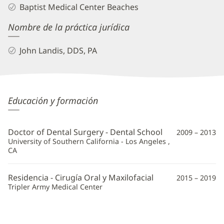
Baptist Medical Center Beaches
Nombre de la práctica jurídica
John Landis, DDS, PA
Nathan
Educación y formación
Harper,
DDS
Doctor of Dental Surgery - Dental School
2009 – 2013
Additional
University of Southern California - Los Angeles ,
CA
Information
Residencia - Cirugía Oral y Maxilofacial
2015 – 2019
Tripler Army Medical Center