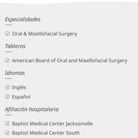
Information
Nathan
Especialidades
Harper,
Oral & Maxillofacial Surgery
DDS
Tableros
Biography
and
American Board of Oral and Maxillofacial Surgery
Info
Idiomas
Inglés
Español
Afiliación hospitalaria
Baptist Medical Center Jacksonville
Baptist Medical Center South