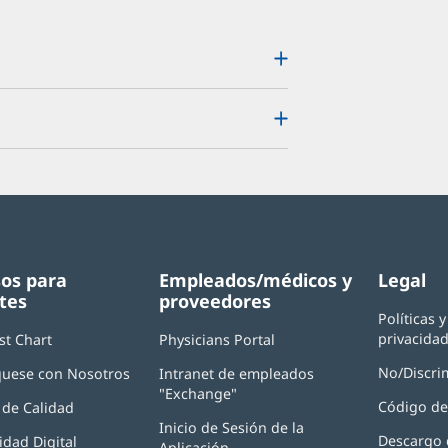
os para
Empleados/médicos y
Legal
tes
proveedores
Políticas 
privacida
st Chart
Physicians Portal
(Se
abre
No/Discri
uese con Nosotros
Intranet de empleados
en
"Exchange"
(Se
una
Código de
de Calidad
abre
ventana
Inicio de Sesión de la
en
nueva)
Descargo 
idad Digital
Aplicación
(Se