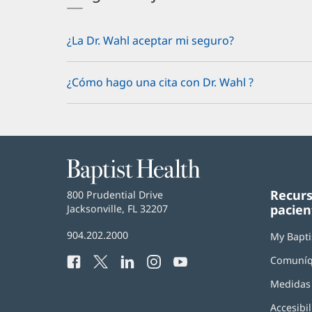
¿La Dr. Wahl aceptar mi seguro?
¿Cómo hago una cita con Dr. Wahl ?
Baptist
Health
Recurs
Baptist
800 Prudential Drive
pacien
Health
Jacksonville, FL 32207
(Se
abre
Número
904.202.2000
en
My Bapti
de
una
Comuníq
Facebook
(Se
Twitter
(Se
LinkedIn
(Se
Instagram
(Se
YouTube
(Se
Teléfono
ventana
abre
abre
abre
abre
abre
de
nueva)
Medidas 
en
en
en
en
en
Baptist
una
una
una
una
una
Health:
Accesibil