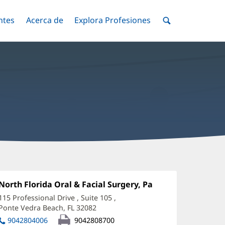
ntes
Menú
Acerca de
Menú
Explora Profesiones
Menú
nar
Alternar
Alternar
Alternar
Menú
de
Buscar
yler
ahl,
Oficina
North Florida Oral & Facial Surgery, Pa
(Se
1:
abre
MD,
115 Professional Drive
, Suite 105
,
en
Ponte Vedra Beach, FL 32082
(Se
D
una
abre
ventana
9042804006
9042808700