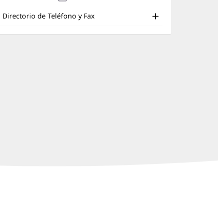
ffice
en
nueva)
una
nd
Directorio de Teléfono y Fax
ventana
ther
nueva)
atient
nformation