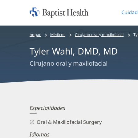
Cuidad
Iniciar:
Altern
Baptist
Health
Bread
hogar
Médicos
Cirujano oral y maxilofacial
Ty
crumbs
Tyler Wahl, DMD, MD
navigation
Cirujano oral y maxilofacial
Tyler
Especialidades
Wahl,
Oral & Maxillofacial Surgery
DMD,
Idiomas
MD