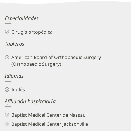
Information
Joshua
Especialidades
Rogozinski,
Cirugía ortopédica
MD
Tableros
Biography
and
American Board of Orthopaedic Surgery
Info
(Orthopaedic Surgery)
Idiomas
Inglés
Afiliación hospitalaria
Baptist Medical Center de Nassau
Baptist Medical Center Jacksonville