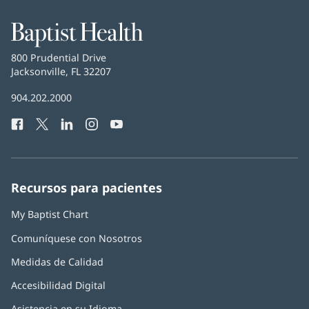
Baptist
Health
Baptist
800 Prudential Drive
Health
Jacksonville, FL 32207
(Se
abre
Número
904.202.2000
en
de
una
Facebook
(Se
Twitter
(Se
LinkedIn
(Se
Instagram
(Se
YouTube
(Se
Teléfono
ventana
abre
abre
abre
abre
abre
de
nueva)
en
en
en
en
en
Baptist
una
una
una
una
una
Health:
ventana
ventana
ventana
ventana
ventana
Recursos para pacientes
nueva)
nueva)
nueva)
nueva)
nueva)
My Baptist Chart
Comuníquese con Nosotros
Medidas de Calidad
Accesibilidad Digital
Asistencia en su Idioma