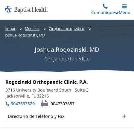
Iniciar:
Saltar
Comuníquese
Alterna
Menú
Princip
al
Baptist
contenido
Health
Bread
hogar
Médicos
Cirujano ortopédico
principal
crumbs
Joshua Rogozinski, MD
navigation
Joshua Rogozinski, MD
Cirujano ortopédico
Joshua
Oficina
Rogozinski Orthopaedic Clinic, P.A.
(Se
Rogozinski,
1:
abre
3716 University Boulevard South
, Suite 3
en
MD
Jacksonville, FL 32216
(Se
una
abre
Office
ventana
9047333529
9047307687
en
nueva)
and
una
Directorio de Teléfono y Fax
ventana
Other
nueva)
Patient