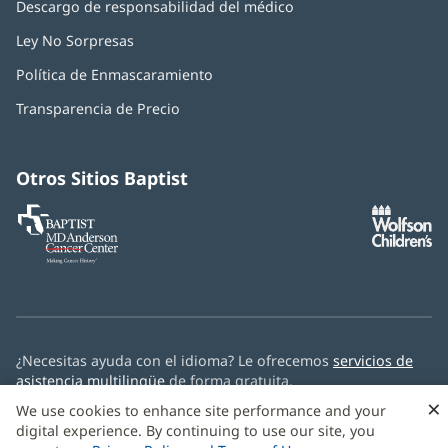
Descargo de responsabilidad del médico
Ley No Sorpresas
(Se
abre
Política de Enmascaramiento
(Se
en
abre
una
Transparencia de Precio
en
ventana
una
nueva)
ventana
nueva)
Otros Sitios Baptist
Baptist
(Se
(S
MD
abre
ab
Anderson
en
e
Cancer
una
u
Center
ventana
ve
nueva)
nu
¿Necesitas ayuda con el idioma? Le ofrecemos
servicios de
asistencia multilingüe
de forma gratuita.
×
We use cookies to enhance site performance and your
© 2026 Baptist Health
digital experience. By continuing to use our site, you