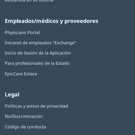
Empleados/médicos y proveedores
Physicians Portal
(Se
abre
Intranet de empleados "Exchange"
(Se
en
abre
una
Inicio de Sesión de la Aplicación
(Se
en
ventana
abre
una
nueva)
Para profesionales de la Estado
en
ventana
una
nueva)
EpicCare Enlace
ventana
nueva)
Legal
Políticas y avisos de privacidad
No/Discriminación
Código de conducta