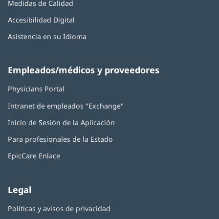
Medidas de Calidad
Accesibilidad Digital
Asistencia en su Idioma
Empleados/médicos y proveedores
Physicians Portal
(Se
abre
Intranet de empleados "Exchange"
(Se
en
abre
una
Inicio de Sesión de la Aplicación
(Se
en
ventana
abre
una
nueva)
Para profesionales de la Estado
en
ventana
una
nueva)
EpicCare Enlace
ventana
nueva)
Legal
Políticas y avisos de privacidad