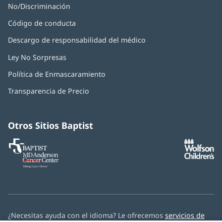
No/Discriminación
Código de conducta
Descargo de responsabilidad del médico
Ley No Sorpresas
(Se
abre
Política de Enmascaramiento
(Se
en
abre
una
Transparencia de Precio
en
ventana
una
nueva)
ventana
nueva)
Otros Sitios Baptist
Baptist
(Se
(S
MD
abre
ab
Anderson
en
e
Cancer
una
u
Center
ventana
ve
nueva)
nu
¿Necesitas ayuda con el idioma? Le ofrecemos
servicios de