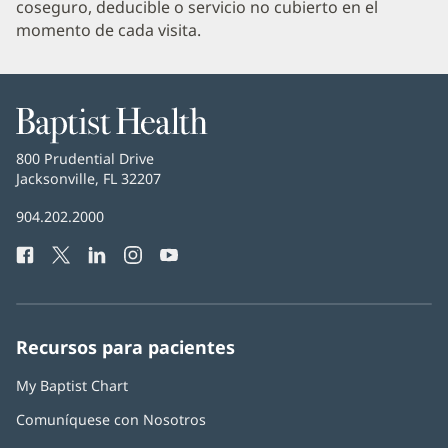
coseguro, deducible o servicio no cubierto en el
momento de cada visita.
Baptist
Health
Baptist
800 Prudential Drive
Health
Jacksonville, FL 32207
(Se
abre
Número
904.202.2000
en
de
una
Facebook
(Se
Twitter
(Se
LinkedIn
(Se
Instagram
(Se
YouTube
(Se
Teléfono
ventana
abre
abre
abre
abre
abre
de
nueva)
en
en
en
en
en
Baptist
una
una
una
una
una
Health:
ventana
ventana
ventana
ventana
ventana
Recursos para pacientes
nueva)
nueva)
nueva)
nueva)
nueva)
My Baptist Chart
Comuníquese con Nosotros