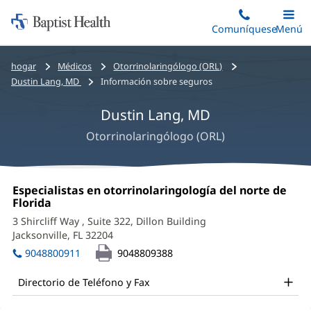
Iniciar:
Saltar
Comuníquese
Alterna
Menú
Princip
al
Baptist
contenido
Health
Bread
hogar
Médicos
Otorrinolaringólogo (ORL)
principal
crumbs
Dustin Lang, MD
Información sobre seguros
navigation
Dustin Lang, MD
Otorrinolaringólogo (ORL)
Dustin
Oficina
Especialistas en otorrinolaringología del norte de
Lang,
1:
Florida
(Se
abre
MD
3 Shircliff Way
, Suite 322, Dillon Building
en
Jacksonville, FL 32204
(Se
Office
una
abre
ventana
9048800911
9048809388
and
en
nueva)
una
Other
Directorio de Teléfono y Fax
ventana
Patient
nueva)