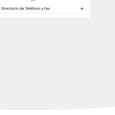
nd
en
nueva)
una
ther
Directorio de Teléfono y Fax
ventana
atient
nueva)
nformation