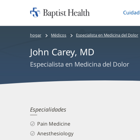
Cuidad
Iniciar:
Altern
Baptist
Health
Bread
hogar
Médicos
Especialista en Medicina del Dolor
crumbs
John Carey, MD
navigation
Especialista en Medicina del Dolor
John
Especialidades
Carey,
Pain Medicine
MD
Anesthesiology
Biography