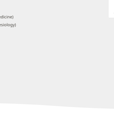
a
O
P
dicine)
I
siology)