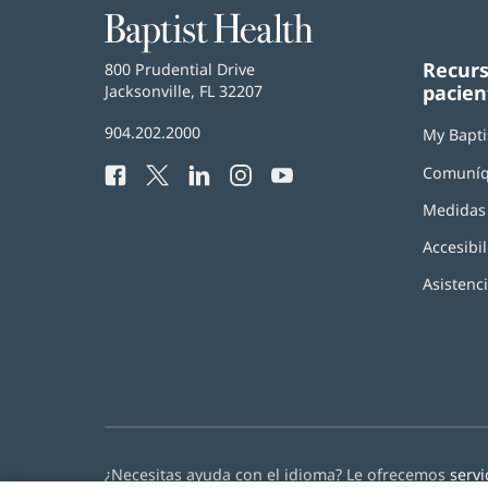
Baptist
Health
Recurs
Baptist
800 Prudential Drive
pacien
Health
Jacksonville, FL 32207
(Se
abre
Número
904.202.2000
en
My Bapti
de
una
Comuníq
Facebook
(Se
Twitter
(Se
LinkedIn
(Se
Instagram
(Se
YouTube
(Se
Teléfono
ventana
abre
abre
abre
abre
abre
de
nueva)
Medidas 
en
en
en
en
en
Baptist
una
una
una
una
una
Health:
Accesibil
ventana
ventana
ventana
ventana
ventana
nueva)
nueva)
nueva)
nueva)
nueva)
Asistenc
¿Necesitas ayuda con el idioma? Le ofrecemos
servi