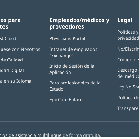
os para
Empleados/médicos y
Legal
tes
proveedores
Políticas 
privacida
st Chart
Physicians Portal
(Se
abre
No/Discri
uese con Nosotros
Intranet de empleados
en
"Exchange"
(Se
una
Código de
de Calidad
abre
ventana
Inicio de Sesión de la
en
nueva)
Descargo 
idad Digital
Aplicación
(Se
una
del médic
abre
ventana
ia en su Idioma
Para profesionales de la
en
nueva)
Ley No So
Estado
una
ventana
Política 
EpicCare Enlace
nueva)
Transpare
cios de asistencia multilingüe
de forma gratuita.