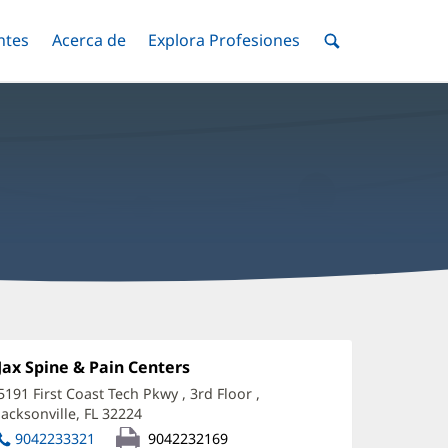
ntes
Menú
Acerca de
Menú
Explora Profesiones
Menú
nar
Alternar
Alternar
Alternar
Menú
de
Buscar
ohn
arey,
Oficina
Jax Spine & Pain Centers
(Se
1:
abre
D
5191 First Coast Tech Pkwy
, 3rd Floor
,
en
Jacksonville, FL 32224
(Se
ffice
una
abre
ventana
9042233321
9042232169