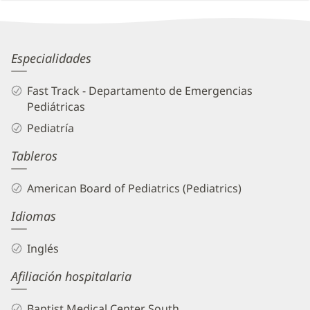
Patient
Information
Andrea
Especialidades
Aguilera,
Fast Track - Departamento de Emergencias
MD
Pediátricas
Biography
Pediatría
and
Tableros
Info
American Board of Pediatrics (Pediatrics)
Idiomas
Inglés
Afiliación hospitalaria
Baptist Medical Center South