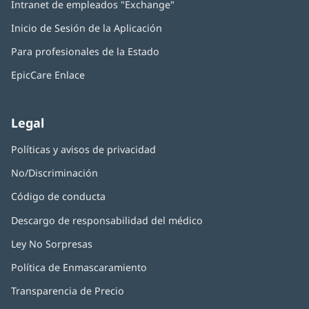
Intranet de empleados "Exchange"
(Se
en
abre
una
Inicio de Sesión de la Aplicación
(Se
en
ventana
abre
una
nueva)
Para profesionales de la Estado
en
ventana
una
nueva)
EpicCare Enlace
ventana
nueva)
Legal
Políticas y avisos de privacidad
No/Discriminación
Código de conducta
Descargo de responsabilidad del médico
Ley No Sorpresas
(Se
abre
Política de Enmascaramiento
(Se
en
abre
una
Transparencia de Precio
en
ventana
una