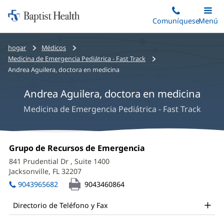
Iniciar:
Saltar
Comuníquese
Alterna
Menú
Princip
al
Baptist
contenido
Health
Bread
hogar
Médicos
principal
crumbs
Medicina de Emergencia Pediátrica - Fast Track
navigation
Andrea Aguilera, doctora en medicina
Andrea Aguilera, doctora en medicina
Medicina de Emergencia Pediátrica - Fast Track
Andrea
Oficina
Grupo de Recursos de Emergencia
(Se
Aguilera,
1:
abre
841 Prudential Dr
, Suite 1400
en
MD
Jacksonville, FL 32207
(Se
una
abre
Office
ventana
9043965682
9043460864
en
nueva)
and
una
Directorio de Teléfono y Fax
ventana
Other
nueva)