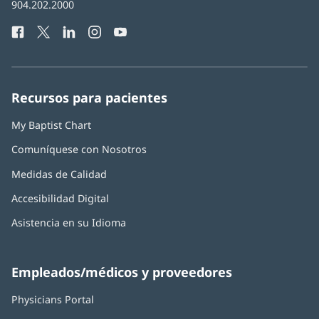
Número
904.202.2000
en
de
una
Facebook
(Se
Twitter
(Se
LinkedIn
(Se
Instagram
(Se
YouTube
(Se
Teléfono
ventana
abre
abre
abre
abre
abre
de
nueva)
en
en
en
en
en
Baptist
una
una
una
una
una
Health:
ventana
ventana
ventana
ventana
ventana
Recursos para pacientes
nueva)
nueva)
nueva)
nueva)
nueva)
My Baptist Chart
Comuníquese con Nosotros
Medidas de Calidad
Accesibilidad Digital
Asistencia en su Idioma
Empleados/médicos y proveedores
Physicians Portal
(Se
abre