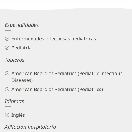
Patient
Information
Kenneth
Especialidades
Alexander,
Enfermedades infecciosas pediátricas
MD
Pediatría
Biography
Tableros
and
Info
American Board of Pediatrics (Pediatric Infectious
Diseases)
American Board of Pediatrics (Pediatrics)
Idiomas
Inglés
Afiliación hospitalaria