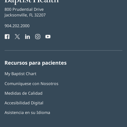
Health
Baptist
800 Prudential Drive
Health
Jacksonville, FL 32207
(Se
abre
Número
904.202.2000
en
de
una
Facebook
(Se
Twitter
(Se
LinkedIn
(Se
Instagram
(Se
YouTube
(Se
Teléfono
ventana
abre
abre
abre
abre
abre
de
nueva)
en
en
en
en
en
Baptist
una
una
una
una
una
Health:
ventana
ventana
ventana
ventana
ventana
Recursos para pacientes
nueva)
nueva)
nueva)
nueva)
nueva)
My Baptist Chart
Comuníquese con Nosotros
Medidas de Calidad
Accesibilidad Digital
Asistencia en su Idioma