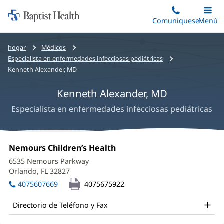
Iniciar:
Saltar
Comuníquese
Alterna
Menú
Princip
al
Baptist
contenido
Health
Bread
hogar
Médicos
principal
crumbs
Especialista en enfermedades infecciosas pediátricas
navigation
Kenneth Alexander, MD
Kenneth Alexander, MD
Especialista en enfermedades infecciosas pediátricas
Kenneth
Oficina
Nemours Children’s Health
(Se
Alexander,
1:
abre
6535 Nemours Parkway
en
MD
Orlando, FL 32827
(Se
una
abre
Office
ventana
4075607669
4075675922
en
nueva)
and
una
Directorio de Teléfono y Fax
ventana
Other
nueva)