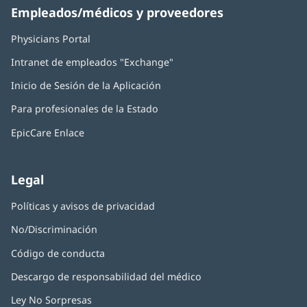
Empleados/médicos y proveedores
Physicians Portal
(Se
abre
Intranet de empleados "Exchange"
(Se
en
abre
una
Inicio de Sesión de la Aplicación
(Se
en
ventana
abre
una
nueva)
Para profesionales de la Estado
en
ventana
una
nueva)
EpicCare Enlace
ventana
nueva)
Legal
Políticas y avisos de privacidad
No/Discriminación
Código de conducta
Descargo de responsabilidad del médico
Ley No Sorpresas
(Se