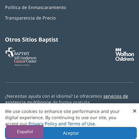
abre
Política de Enmascaramiento
(Se
en
abre
una
Transparencia de Precio
en
ventana
una
nueva)
ventana
nueva)
Otros Sitios Baptist
Baptist
(Se
(S
MD
abre
ab
Anderson
en
e
Cancer
una
u
Center
ventana
ve
nueva)
nu
¿Necesitas ayuda con el idioma? Le ofrecemos
servicios de
asistencia multilingüe
de forma gratuita.
×
We use cookies to enhance site performance and your
© 2026 Baptist Health
digital experience. By continuing to use our site, you
accept our
Privacy Policy and Terms of Use
.
Español
Aceptar