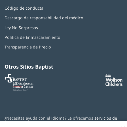
Código de conducta
Descargo de responsabilidad del médico
Ley No Sorpresas
(Se
abre
Política de Enmascaramiento
(Se
en
abre
una
Transparencia de Precio
en
ventana
una
nueva)
ventana
nueva)
Otros Sitios Baptist
Baptist
(Se
(S
MD
abre
ab
Anderson
en
e
Cancer
una
u
Center
ventana
ve
nueva)
nu
¿Necesitas ayuda con el idioma? Le ofrecemos
servicios de
asistencia multilingüe
de forma gratuita.