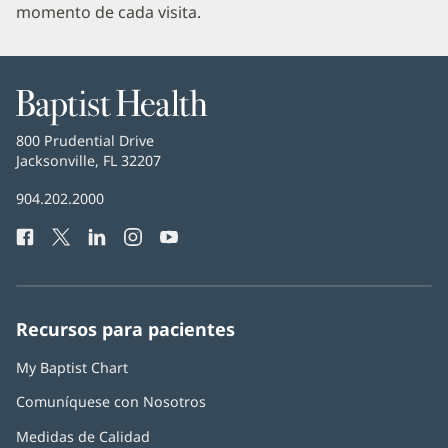
momento de cada visita.
Baptist
Health
Baptist
800 Prudential Drive
Health
Jacksonville, FL 32207
(Se
abre
Número
904.202.2000
en
de
una
Facebook
(Se
Twitter
(Se
LinkedIn
(Se
Instagram
(Se
YouTube
(Se
Teléfono
ventana
abre
abre
abre
abre
abre
de
nueva)
en
en
en
en
en
Baptist
una
una
una
una
una
Health:
ventana
ventana
ventana
ventana
ventana
Recursos para pacientes
nueva)
nueva)
nueva)
nueva)
nueva)
My Baptist Chart
Comuníquese con Nosotros
Medidas de Calidad