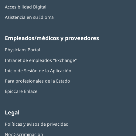
Accesibilidad Digital
Asistencia en su Idioma
Empleados/médicos y proveedores
Physicians Portal
(Se
abre
Intranet de empleados "Exchange"
(Se
en
abre
una
Inicio de Sesión de la Aplicación
(Se
en
ventana
abre
una
nueva)
Para profesionales de la Estado
en
ventana
una
nueva)
EpicCare Enlace
ventana
nueva)
Legal
Políticas y avisos de privacidad
No/Discriminación