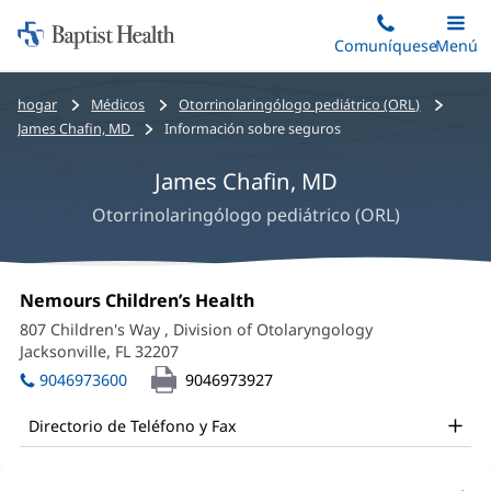
Iniciar:
Saltar
Comuníquese
Alterna
Menú
Princip
al
Baptist
contenido
Health
Bread
hogar
Médicos
Otorrinolaringólogo pediátrico (ORL)
principal
crumbs
James Chafin, MD
Información sobre seguros
navigation
James Chafin, MD
Otorrinolaringólogo pediátrico (ORL)
James
Oficina
Nemours Children’s Health
(Se
Chafin,
1:
abre
807 Children's Way
, Division of Otolaryngology
en
MD
Jacksonville, FL 32207
(Se
una
abre
Office
ventana
9046973600
9046973927
en
nueva)
and
una
Directorio de Teléfono y Fax
ventana
Other
nueva)
Patient