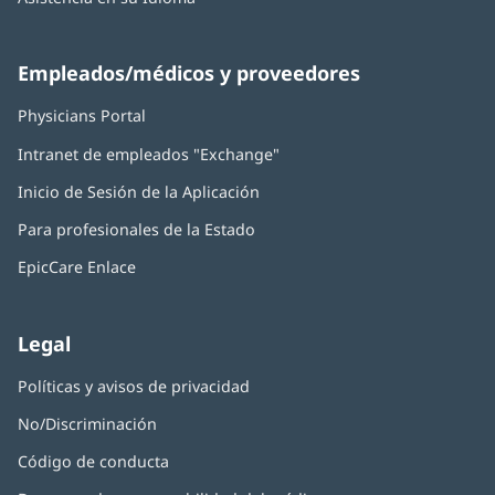
Empleados/médicos y proveedores
Physicians Portal
(Se
abre
Intranet de empleados "Exchange"
(Se
en
abre
una
Inicio de Sesión de la Aplicación
(Se
en
ventana
abre
una
nueva)
Para profesionales de la Estado
en
ventana
una
nueva)
EpicCare Enlace
ventana
nueva)
Legal
Políticas y avisos de privacidad
No/Discriminación
Código de conducta