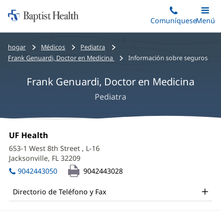
Iniciar:
Saltar
Comuníquese
Alterna
Menú
Princip
al
Baptist
contenido
Health
Bread
hogar
Médicos
Pediatra
principal
crumbs
Frank Genuardi, Doctor en Medicina
Información sobre seguros
navigation
Frank Genuardi, Doctor en Medicina
Pediatra
Frank
Oficina
UF Health
(Se
Genuardi,
1:
abre
653-1 West 8th Street
, L-16
en
MD
Jacksonville, FL 32209
(Se
una
abre
Office
ventana
9042443050
9042443028
en
nueva)
and
una
Directorio de Teléfono y Fax
ventana
Other
nueva)
Patient