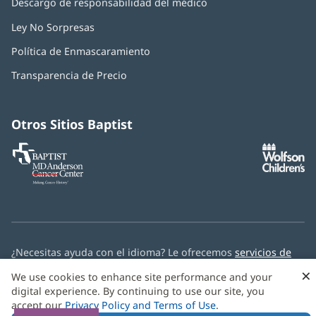
Descargo de responsabilidad del médico
Ley No Sorpresas
(Se
abre
Política de Enmascaramiento
(Se
en
abre
una
Transparencia de Precio
en
ventana
una
nueva)
ventana
nueva)
Otros Sitios Baptist
Baptist
(Se
(S
MD
abre
ab
Anderson
en
e
Cancer
una
u
Center
ventana
ve
nueva)
nu
¿Necesitas ayuda con el idioma? Le ofrecemos
servicios de
asistencia multilingüe
de forma gratuita.
×
We use cookies to enhance site performance and your
digital experience. By continuing to use our site, you
© 2026 Baptist Health
accept our
Privacy Policy and Terms of Use
.