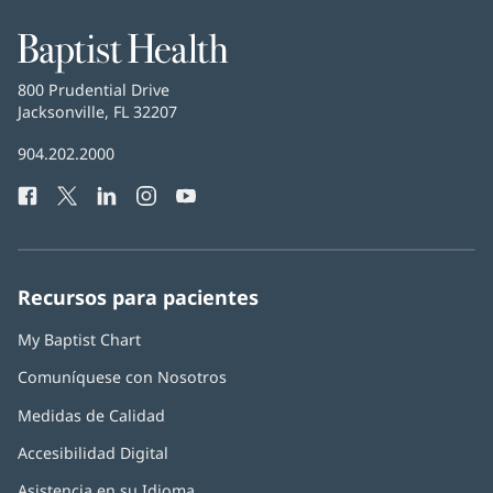
Baptist
Health
Baptist
800 Prudential Drive
Health
Jacksonville, FL 32207
(Se
abre
Número
904.202.2000
en
de
una
Facebook
(Se
Twitter
(Se
LinkedIn
(Se
Instagram
(Se
YouTube
(Se
Teléfono
ventana
abre
abre
abre
abre
abre
de
nueva)
en
en
en
en
en
Baptist
una
una
una
una
una
Health:
ventana
ventana
ventana
ventana
ventana
Recursos para pacientes
nueva)
nueva)
nueva)
nueva)
nueva)
My Baptist Chart
Comuníquese con Nosotros
Medidas de Calidad
Accesibilidad Digital
Asistencia en su Idioma