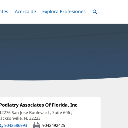
ntes
Menú
Acerca de
Menú
Explora Profesiones
Menú
nar
Alternar
Alternar
Alternar
Menú
de
Buscar
radley
erbst,
Oficina
Podiatry Associates Of Florida, Inc
(Se
1:
abre
PM
12276 San Jose Boulevard
, Suite 606
,
en
Jacksonville, FL 32223
(Se
ffice
una
abre
ventana
9042686993
9042492425