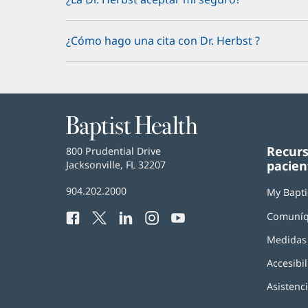
¿Cómo hago una cita con Dr. Herbst ?
Baptist
Health
Recurs
Baptist
800 Prudential Drive
pacien
Health
Jacksonville, FL 32207
(Se
abre
Número
904.202.2000
en
My Bapti
de
una
Comuníq
Facebook
(Se
Twitter
(Se
LinkedIn
(Se
Instagram
(Se
YouTube
(Se
Teléfono
ventana
abre
abre
abre
abre
abre
de
nueva)
Medidas 
en
en
en
en
en
Baptist
una
una
una
una
una
Health:
Accesibil
ventana
ventana
ventana
ventana
ventana
nueva)
nueva)
nueva)
nueva)
nueva)
Asistenc