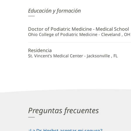
Bradley
Educación y formación
Herbst,
DPM
Doctor of Podiatric Medicine - Medical School
Additional
Ohio College of Podiatric Medicine - Cleveland , OH
Information
Residencia
St. Vincent's Medical Center - Jacksonville , FL
Preguntas frecuentes
¿La Dr. Herbst aceptar mi seguro?