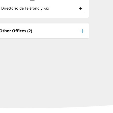
nd
en
nueva)
una
ther
Directorio de Teléfono y Fax
ventana
atient
nueva)
nformation
Other Offices (2)