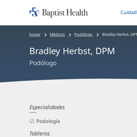
Cuidad
Iniciar:
Altern
Baptist
Health
Bread
hogar
Médicos
Podólogo
Bradley Herbst, D
crumbs
Bradley Herbst, DPM
navigation
Podólogo
Bradley
Especialidades
Herbst,
Podología
DPM
Tableros
Biography