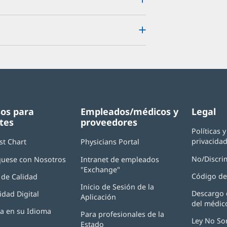
os para
Empleados/médicos y
Legal
tes
proveedores
Políticas 
privacida
st Chart
Physicians Portal
(Se
abre
No/Discri
uese con Nosotros
Intranet de empleados
en
"Exchange"
(Se
una
Código de
de Calidad
abre
ventana
Inicio de Sesión de la
en
nueva)
Descargo 
idad Digital
Aplicación
(Se
una
del médic
abre
ventana
ia en su Idioma
Para profesionales de la
en
nueva)
Ley No So
Estado