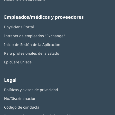
Empleados/médicos y proveedores
Physicians Portal
(Se
abre
Intranet de empleados "Exchange"
(Se
en
abre
una
Inicio de Sesión de la Aplicación
(Se
en
ventana
abre
una
nueva)
Para profesionales de la Estado
en
ventana
una
nueva)
EpicCare Enlace
ventana
nueva)
Legal
Políticas y avisos de privacidad
No/Discriminación
Código de conducta