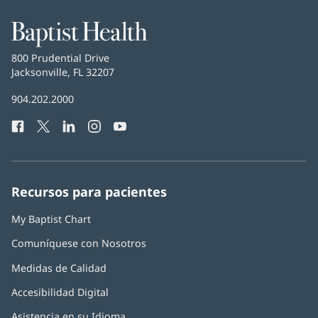
Baptist
Health
Baptist
800 Prudential Drive
Health
Jacksonville, FL 32207
(Se
abre
Número
904.202.2000
en
de
una
Facebook
(Se
Twitter
(Se
LinkedIn
(Se
Instagram
(Se
YouTube
(Se
Teléfono
ventana
abre
abre
abre
abre
abre
de
nueva)
en
en
en
en
en
Baptist
una
una
una
una
una
Health:
ventana
ventana
ventana
ventana
ventana
Recursos para pacientes
nueva)
nueva)
nueva)
nueva)
nueva)
My Baptist Chart
Comuníquese con Nosotros
Medidas de Calidad
Accesibilidad Digital
Asistencia en su Idioma