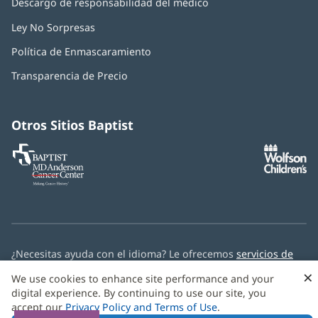
Descargo de responsabilidad del médico
Ley No Sorpresas
(Se
abre
Política de Enmascaramiento
(Se
en
abre
una
Transparencia de Precio
en
ventana
una
nueva)
ventana
nueva)
Otros Sitios Baptist
Baptist
(Se
(S
MD
abre
ab
Anderson
en
e
Cancer
una
u
Center
ventana
ve
nueva)
nu
¿Necesitas ayuda con el idioma? Le ofrecemos
servicios de
asistencia multilingüe
de forma gratuita.
×
We use cookies to enhance site performance and your
digital experience. By continuing to use our site, you
© 2026 Baptist Health
accept our
Privacy Policy and Terms of Use
.