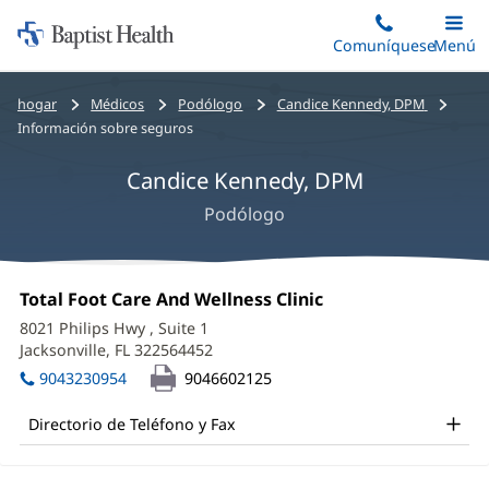
Iniciar:
Saltar
Comuníquese
Alterna
Menú
Princip
al
Baptist
contenido
Health
Bread
hogar
Médicos
Podólogo
Candice Kennedy, DPM
principal
crumbs
Información sobre seguros
navigation
Candice Kennedy, DPM
Podólogo
Candice
Oficina
Total Foot Care And Wellness Clinic
(Se
Kennedy,
1:
abre
8021 Philips Hwy
, Suite 1
en
DPM
Jacksonville, FL 322564452
(Se
una
abre
Office
ventana
9043230954
9046602125
en
nueva)
and
una
Directorio de Teléfono y Fax
ventana
Other
nueva)
Patient