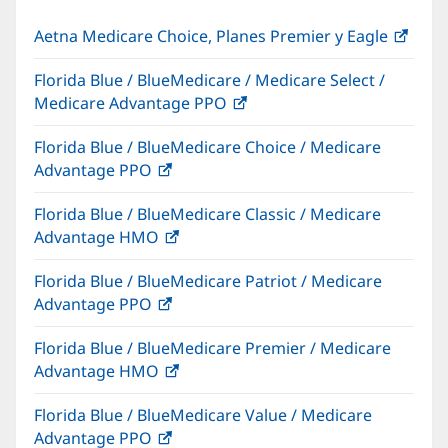
nueva)
Aetna Medicare Choice, Planes Premier y Eagle
(Se
abre
Florida Blue / BlueMedicare / Medicare Select /
en
Medicare Advantage PPO
(Se
una
abre
vent
Florida Blue / BlueMedicare Choice / Medicare
en
nuev
Advantage PPO
(Se
una
abre
ventana
Florida Blue / BlueMedicare Classic / Medicare
en
nueva)
Advantage HMO
(Se
una
abre
ventana
Florida Blue / BlueMedicare Patriot / Medicare
en
nueva)
Advantage PPO
(Se
una
abre
ventana
Florida Blue / BlueMedicare Premier / Medicare
en
nueva)
Advantage HMO
(Se
una
abre
ventana
Florida Blue / BlueMedicare Value / Medicare
en
nueva)
Advantage PPO
(Se
una