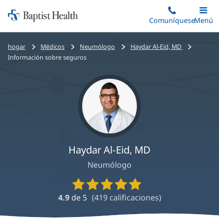
Iniciar:
Saltar
Comuníquese
Alterna
Menú
Princip
al
Baptist
contenido
Health
Bread
hogar
Médicos
Neumólogo
Haydar Al-Eid, MD
principal
crumbs
Información sobre seguros
navigation
Haydar Al-Eid, MD
Neumólogo
Calificaciones
y
4.9
de 5
(
419
calificaciones)
reseñas
de
proveedores