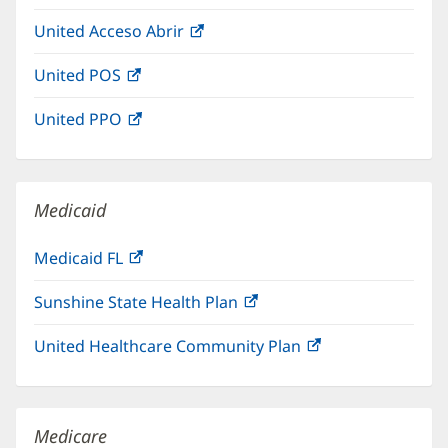
abre
una
nueva)
United Acceso Abrir
(Se
en
ventana
abre
una
nueva)
United POS
(Se
en
ventana
abre
una
nueva)
United PPO
(Se
en
ventana
abre
una
nueva)
en
ventana
una
nueva)
Medicaid
ventana
nueva)
Medicaid FL
(Se
abre
Sunshine State Health Plan
(Se
en
abre
una
United Healthcare Community Plan
(Se
en
ventana
abre
una
nueva)
en
ventana
una
nueva)
Medicare
ventana