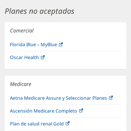
una
Planes no aceptados
ventana
nueva)
Comercial
Florida Blue – MyBlue
(Se
abre
Oscar Health
(Se
en
abre
una
en
ventana
una
nueva)
Medicare
ventana
nueva)
Aetna Medicare Assure y Seleccionar Planes
(Se
abre
Ascensión Medicare Completo
(Se
en
abre
una
Plan de salud renal Gold
(Se
en
ventana
abre
una