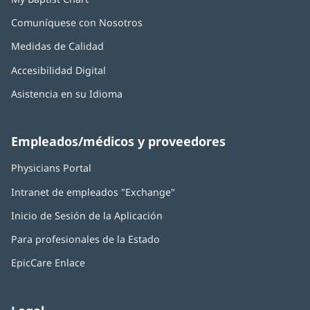
Comuníquese con Nosotros
Medidas de Calidad
Accesibilidad Digital
Asistencia en su Idioma
Empleados/médicos y proveedores
Physicians Portal
(Se
abre
Intranet de empleados "Exchange"
(Se
en
abre
una
Inicio de Sesión de la Aplicación
(Se
en
ventana
abre
una
nueva)
Para profesionales de la Estado
en
ventana
una
nueva)
EpicCare Enlace
ventana
nueva)