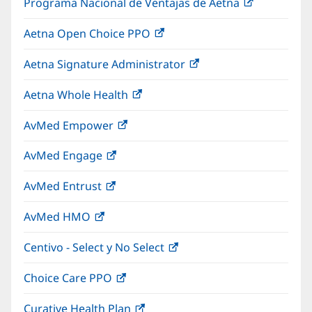
Programa Nacional de Ventajas de Aetna
(Se
en
ventana
abre
una
nueva)
Aetna Open Choice PPO
(Se
en
ventana
abre
una
nueva)
Aetna Signature Administrator
(Se
en
ventana
abre
una
nueva)
Aetna Whole Health
(Se
en
ventana
abre
una
nueva)
AvMed Empower
(Se
en
ventana
abre
una
nueva)
AvMed Engage
(Se
en
ventana
abre
una
nueva)
AvMed Entrust
(Se
en
ventana
abre
una
nueva)
AvMed HMO
(Se
en
ventana
abre
una
nueva)
Centivo - Select y No Select
(Se
en
ventana
abre
una
nueva)
Choice Care PPO
(Se
en
ventana
abre
una
nueva)
Curative Health Plan
(Se
en
ventana