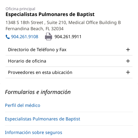
Haydar
Oficina principal
Al-
Oficina
Especialistas Pulmonares de Baptist
(Se
1:
abre
Eid,
1348 S 18th Street
, Suite 210, Medical Office Building B
en
Fernandina Beach, FL 32034
(Se
MD
una
abre
ventana
904.261.9108
904.261.9911
Office
en
nueva)
una
and
Directorio de Teléfono y Fax
ventana
Other
nueva)
Horario de oficina
Patient
Proveedores en esta ubicación
Information
Formularios e información
Perfil del médico
Especialistas Pulmonares de Baptist
Información sobre seguros