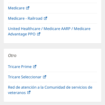
abre
ventana
Medicare
(Se
en
nueva)
abre
una
Medicare - Railroad
(Se
en
ventana
abre
una
nueva)
United Healthcare / Medicare AARP / Medicare
en
ventana
Advantage PPO
(Se
una
nueva)
abre
ventana
en
nueva)
una
Otro
ventana
nueva)
Tricare Prime
(Se
abre
Tricare Seleccionar
(Se
en
abre
una
Red de atención a la Comunidad de servicios de
en
ventana
veteranos
(Se
una
nueva)
abre
ventana
en
nueva)