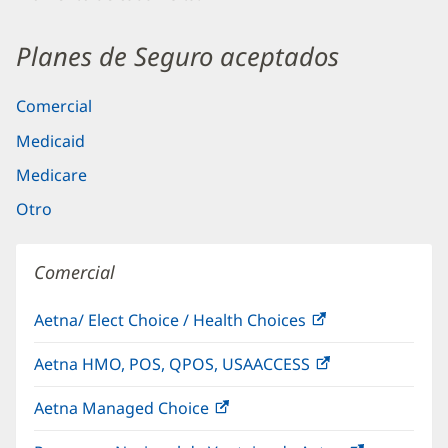
Planes de Seguro aceptados
Comercial
Medicaid
Medicare
Otro
Comercial
Aetna/ Elect Choice / Health Choices
(Se
abre
Aetna HMO, POS, QPOS, USAACCESS
(Se
en
abre
una
Aetna Managed Choice
(Se
en
ventana
abre
una
nueva)