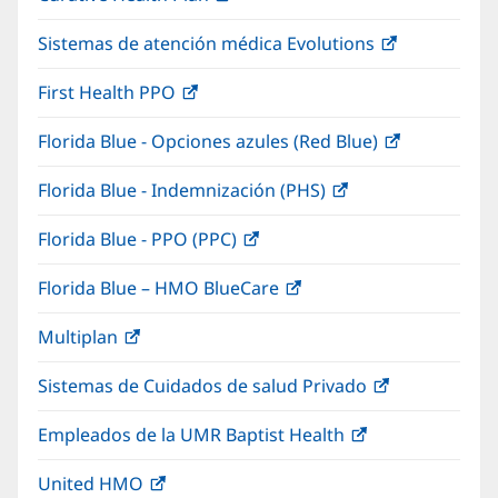
abre
una
nueva)
Sistemas de atención médica Evolutions
(Se
en
ventana
abre
una
nueva)
First Health PPO
(Se
en
ventana
abre
una
nueva)
Florida Blue - Opciones azules (Red Blue)
(Se
en
ventana
abre
una
nueva)
Florida Blue - Indemnización (PHS)
(Se
en
ventana
abre
una
nueva)
Florida Blue - PPO (PPC)
(Se
en
ventana
abre
una
nueva)
Florida Blue – HMO BlueCare
(Se
en
ventana
abre
una
nueva)
Multiplan
(Se
en
ventana
abre
una
nueva)
Sistemas de Cuidados de salud Privado
(Se
en
ventana
abre
una
nueva)
Empleados de la UMR Baptist Health
(Se
en
ventana
abre
una
nueva)
United HMO
(Se
en
ventana