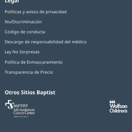
Legal
Políticas y avisos de privacidad
No/Discriminación
Código de conducta
Descargo de responsabilidad del médico
Ley No Sorpresas
(Se
abre
Política de Enmascaramiento
(Se
en
abre
una
Transparencia de Precio
en
ventana
una
nueva)
ventana
nueva)
Otros Sitios Baptist
Baptist
(Se
(S
MD
abre
ab
Anderson
en
e
Cancer
una
u
Center
ventana
ve
nueva)
nu