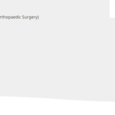
a
O
P
rthopaedic Surgery)
I