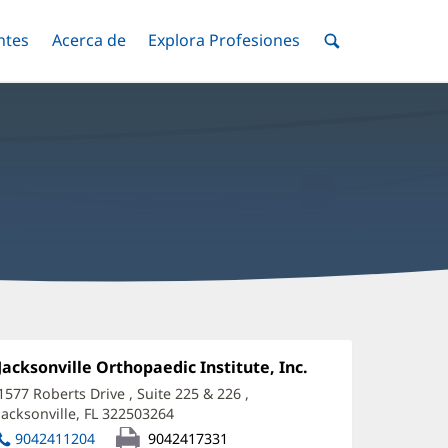
ntes
Menú
Acerca de
Menú
Explora Profesiones
Menú
nar
Alternar
Alternar
Alternar
Menú
de
Buscar
obert
raham,
Oficina
Jacksonville Orthopaedic Institute, Inc.
(Se
1:
abre
D
1577 Roberts Drive
, Suite 225 & 226
,
en
Jacksonville, FL 322503264
(Se
ffice
una
abre
ventana
9042411204
9042417331