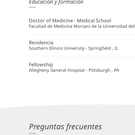
Robert
Educación y formación
Graham,
MD
Doctor of Medicine - Medical School
Información
Facultad de Medicina Morsani de la Universidad del
adicional
Residencia
Southern Illinois University - Springfield , IL
Fellowship
Allegheny General Hospital - Pittsburgh , PA
Preguntas frecuentes