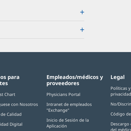
os para
Empleados/médicos y
Legal
tes
proveedores
Políticas 
privacida
st Chart
Physicians Portal
(Se
abre
No/Discri
uese con Nosotros
Intranet de empleados
en
"Exchange"
(Se
una
Código de
de Calidad
abre
ventana
Inicio de Sesión de la
en
nueva)
Descargo 
idad Digital
Aplicación
(Se
una
del médic