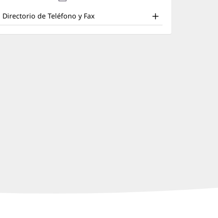
nd
en
nueva)
una
ther
Directorio de Teléfono y Fax
ventana
atient
nueva)
nformation