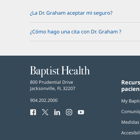
¿La Dr. Graham aceptar mi seguro?
¿Cómo hago una cita con Dr. Graham ?
Baptist
Health
Recurs
Baptist
800 Prudential Drive
pacien
Health
Jacksonville, FL 32207
(Se
abre
Número
904.202.2000
en
My Bapti
de
una
Comuníq
Facebook
(Se
Twitter
(Se
LinkedIn
(Se
Instagram
(Se
YouTube
(Se
Teléfono
ventana
abre
abre
abre
abre
abre
de
nueva)
Medidas 
en
en
en
en
en
Baptist
una
una
una
una
una
Health:
Accesibil
ventana
ventana
ventana
ventana
ventana