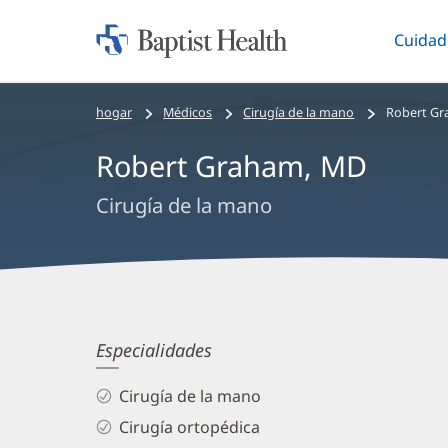
Cuidad
Iniciar:
Altern
Baptist
Health
Bread
hogar
Médicos
Cirugía de la mano
Robert G
crumbs
Robert Graham, MD
navigation
Cirugía de la mano
Robert
Especialidades
Graham,
Cirugía de la mano
MD
Cirugía ortopédica
Biography