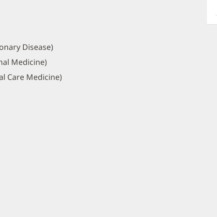
a
O
P
I
onary Disease)
nal Medicine)
al Care Medicine)