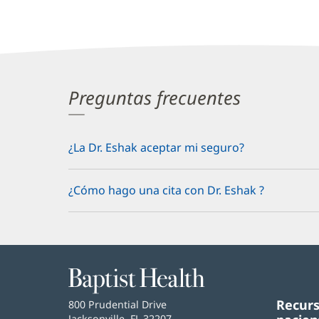
Preguntas frecuentes
¿La Dr. Eshak aceptar mi seguro?
¿Cómo hago una cita con Dr. Eshak ?
Baptist
Health
Recurs
Baptist
800 Prudential Drive
Health
Jacksonville, FL 32207
(Se