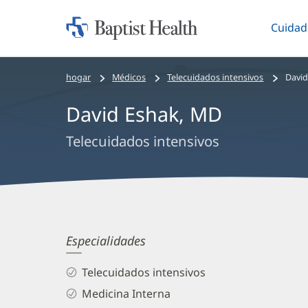
Cuidad
Iniciar:
Altern
Baptist
Health
Bread
hogar
Médicos
Telecuidados intensivos
David
crumbs
David Eshak, MD
navigation
Telecuidados intensivos
David
Especialidades
Eshak,
Telecuidados intensivos
MD
Medicina Interna
Biography