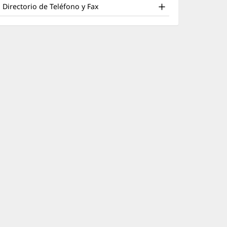
nd
una
nueva)
Directorio de Teléfono y Fax
ventana
ther
nueva)
atient
nformation