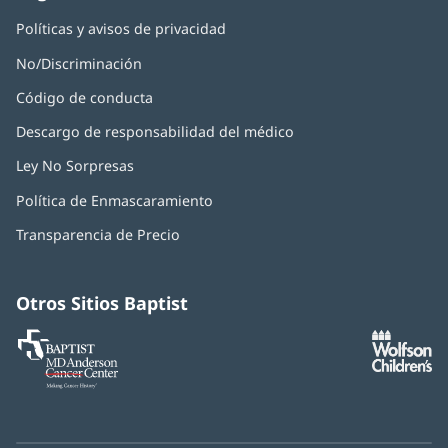
Políticas y avisos de privacidad
No/Discriminación
Código de conducta
Descargo de responsabilidad del médico
Ley No Sorpresas
(Se
abre
Política de Enmascaramiento
(Se
en
abre
una
Transparencia de Precio
en
ventana
una
nueva)
ventana
nueva)
Otros Sitios Baptist
Baptist
(Se
(S
MD
abre
ab
Anderson
en
e
Cancer
una
u
Center
ventana
ve
nueva)
nu