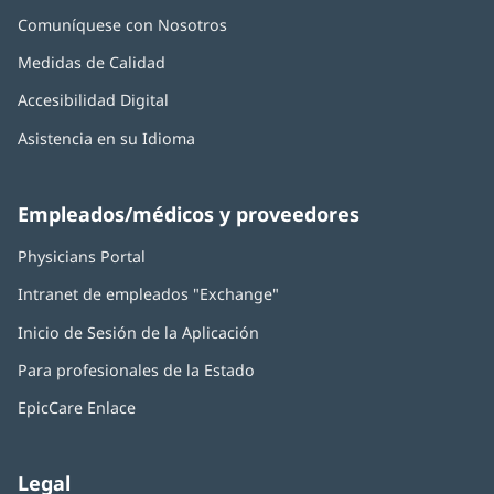
Comuníquese con Nosotros
Medidas de Calidad
Accesibilidad Digital
Asistencia en su Idioma
Empleados/médicos y proveedores
Physicians Portal
(Se
abre
Intranet de empleados "Exchange"
(Se
en
abre
una
Inicio de Sesión de la Aplicación
(Se
en
ventana
abre
una
nueva)
Para profesionales de la Estado
en
ventana
una
nueva)
EpicCare Enlace
ventana
nueva)
Legal