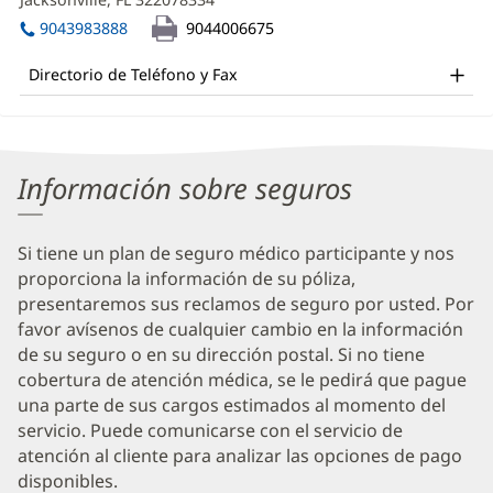
Pirris,
una
abre
MD,
vent
9043983888
9044006675
en
nuev
FACS
una
Directorio de Teléfono y Fax
ventana
Office
nueva)
and
Other
Información sobre seguros
Patient
Information
Si tiene un plan de seguro médico participante y nos
proporciona la información de su póliza,
presentaremos sus reclamos de seguro por usted. Por
favor avísenos de cualquier cambio en la información
de su seguro o en su dirección postal. Si no tiene
cobertura de atención médica, se le pedirá que pague
una parte de sus cargos estimados al momento del
servicio. Puede comunicarse con el servicio de
atención al cliente para analizar las opciones de pago
disponibles.