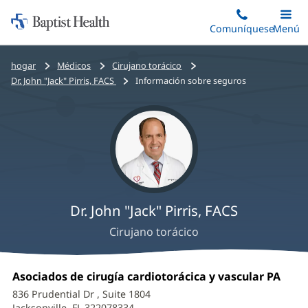
Iniciar:
Saltar
Comuníquese
Alterna
Menú
Princip
al
Baptist
contenido
Health
Bread
hogar
Médicos
Cirujano torácico
principal
crumbs
Dr. John "Jack" Pirris, FACS
Información sobre seguros
navigation
Dr. John "Jack" Pirris, FACS
Cirujano torácico
John
Oficina
Asociados de cirugía cardiotorácica y vascular PA
(Se
"Jack"
1:
abre
836 Prudential Dr
, Suite 1804
en
Jacksonville, FL 322078334
(Se