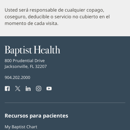
Usted será responsable de cualquier copago,
coseguro, deducible o servicio no cubierto en el
momento de cada visita.
Baptist
Health
Baptist
800 Prudential Drive
Health
Jacksonville, FL 32207
(Se
abre
Número
904.202.2000
en
de
una
Facebook
(Se
Twitter
(Se
LinkedIn
(Se
Instagram
(Se
YouTube
(Se
Teléfono
ventana
abre
abre
abre
abre
abre
de
nueva)
en
en
en
en
en
Baptist
una
una
una
una
una
Health:
ventana
ventana
ventana
ventana
ventana
Recursos para pacientes
nueva)
nueva)
nueva)
nueva)
nueva)
My Baptist Chart