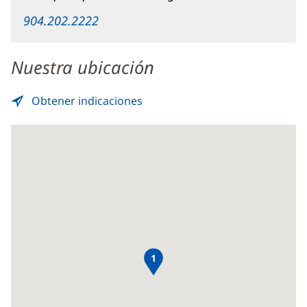
Content
904.202.2222
Nuestra ubicación
Obtener indicaciones
to
(Se
CT
abre
Scan
en
-
una
Baptist
ventana
Town
nueva)
Center
1