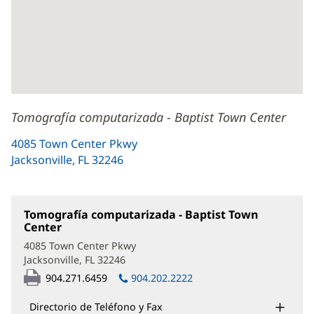
Tomografía computarizada - Baptist Town Center
4085 Town Center Pkwy
Jacksonville, FL 32246
(Se
abre
en
una
Tomografía computarizada - Baptist Town
ventana
Center
(Se
abre
nueva)
4085 Town Center Pkwy
en
Jacksonville, FL 32246
(Se
una
abre
ventana
904.271.6459
904.202.2222
en
nueva)
una
Directorio de Teléfono y Fax