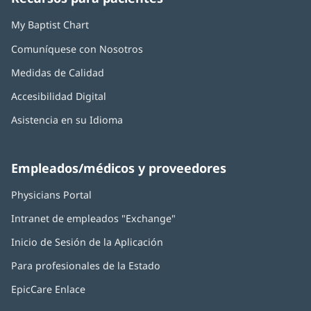
nueva)
nueva)
nueva)
nueva)
nueva)
My Baptist Chart
Comuníquese con Nosotros
Medidas de Calidad
Accesibilidad Digital
Asistencia en su Idioma
Empleados/médicos y proveedores
Physicians Portal
(Se
abre
Intranet de empleados "Exchange"
(Se
en
abre
una
Inicio de Sesión de la Aplicación
(Se
en
ventana
abre
una
nueva)
Para profesionales de la Estado
en
ventana
una
nueva)
EpicCare Enlace
ventana