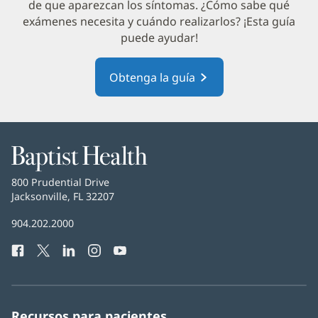
una
de que aparezcan los síntomas. ¿Cómo sabe qué
exámenes necesita y cuándo realizarlos? ¡Esta guía
ventana
puede ayudar!
nueva)
Obtenga la guía
(Se
abre
en
una
ventana
Baptist
nueva)
Health
Baptist
800 Prudential Drive
Health
Jacksonville, FL 32207
(Se
abre
Número
904.202.2000
en
de
una
Facebook
(Se
Twitter
(Se
LinkedIn
(Se
Instagram
(Se
YouTube
(Se
Teléfono
ventana
abre
abre
abre
abre
abre
de
nueva)
en
en
en
en
en
Baptist
una
una
una
una
una
Health:
ventana
ventana
ventana
ventana
ventana
Recursos para pacientes