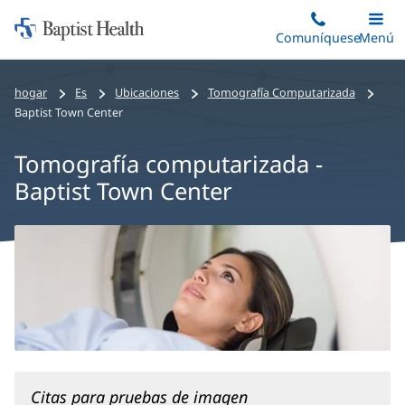
Iniciar:
Saltar
Comuníquese
Alterna
Menú
Princip
al
Baptist
contenido
Health
hogar
Es
Ubicaciones
Tomografía Computarizada
principal
Baptist Town Center
Tomografía computarizada -
Baptist Town Center
CT
Scan
-
Baptist
Town
Center
Main
Citas para pruebas de imagen