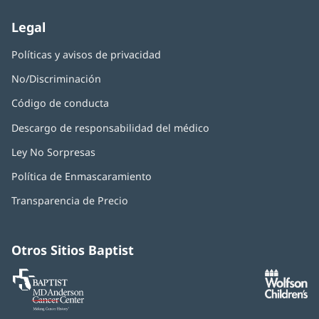
nueva)
Legal
Políticas y avisos de privacidad
No/Discriminación
Código de conducta
Descargo de responsabilidad del médico
Ley No Sorpresas
(Se
abre
Política de Enmascaramiento
(Se
en
abre
una
Transparencia de Precio
en
ventana
una
nueva)
ventana
nueva)
Otros Sitios Baptist
Baptist
(Se
(S
MD
abre
ab
Anderson
en
e
Cancer
una
u