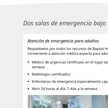
una
en
ventana
Nassau
nueva)
Crossing
Sección
Dos salas de emergencia bajo
-
de
Contenido
contenido
principal
Atención de emergencia para adultos
1
Respaldados por todos los recursos de Baptist 
conveniente a atención médica experta para adu
Médico de urgencias certificado en el lugar las
semana
Radiólogos certificados
Enfermeros de emergencia especialmente cap
Abrir 24 horas al día, 7 días a la semana