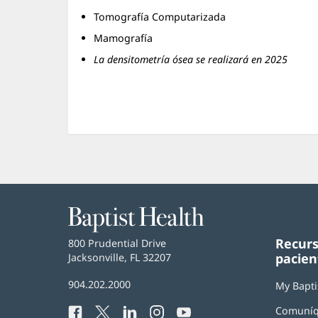
Tomografía Computarizada
Mamografía
La densitometría ósea se realizará en 2025
Baptist
Health
Recurs
Baptist
800 Prudential Drive
pacien
Health
Jacksonville, FL 32207
(Se
abre
Número
904.202.2000
en
My Bapti
de
una
Comuníq
Facebook
(Se
Twitter
(Se
LinkedIn
(Se
Instagram
(Se
YouTube
(Se
Teléfono
ventana