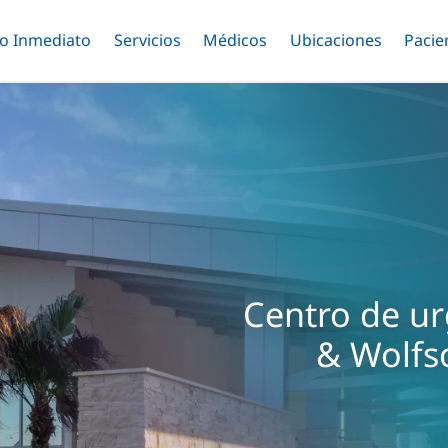
o Inmediato
Menú
Servicios
Menú
Médicos
Menú
Ubicaciones
Menú
Pacie
ar
Alternar
Alternar
Saltar
Alternar
Alter
al
contenido
principal
Centro de ur
& Wolfs