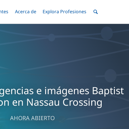
ntes
Menú
Acerca de
Menú
Explora Profesiones
Menú
nar
Alternar
Alternar
Alternar
Menú
de
Buscar
gencias e imágenes Baptist
on en Nassau Crossing
AHORA ABIERTO