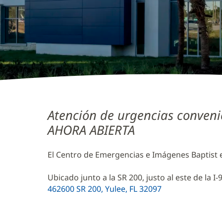
Centro
Atención de urgencias conveni
de
AHORA ABIERTA
Emergencias
e
El Centro de Emergencias e Imágenes Baptist e
Imagenología
Ubicado junto a la SR 200, justo al este de la I-
Baptist
462600 SR 200, Yulee, FL 32097
(Se
&
abre
en
Wolfson