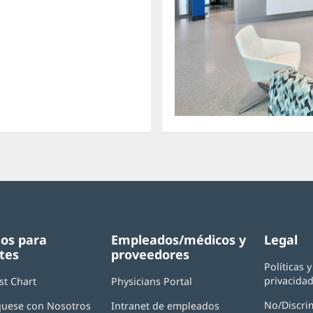
os para
Empleados/médicos y
Legal
tes
proveedores
Políticas 
privacida
st Chart
Physicians Portal
(Se
abre
No/Discri
uese con Nosotros
Intranet de empleados
en