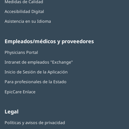
Medidas de Calidad
Accesibilidad Digital
Asistencia en su Idioma
Empleados/médicos y proveedores
Physicians Portal
(Se
abre
Intranet de empleados "Exchange"
(Se
en
abre
una
Inicio de Sesión de la Aplicación
(Se
en
ventana
abre
una
nueva)
Para profesionales de la Estado
en
ventana
una
nueva)
EpicCare Enlace
ventana
nueva)
Legal
Políticas y avisos de privacidad