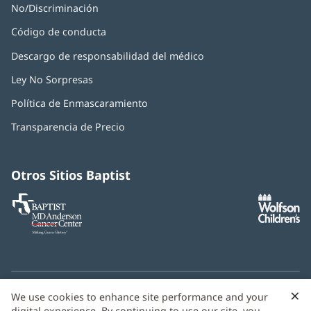
No/Discriminación
Código de conducta
Descargo de responsabilidad del médico
Ley No Sorpresas
(Se
abre
Política de Enmascaramiento
(Se
en
abre
una
Transparencia de Precio
en
ventana
una
nueva)
ventana
nueva)
Otros Sitios Baptist
Baptist
(Se
(S
MD
abre
ab
Anderson
en
e
Cancer
una
u
Center
ventana
ve
nueva)
nu
×
C
We use cookies to enhance site performance and your
¿Necesitas ayuda con el idioma? Le ofrecemos
servicios de
digital experience. By continuing to use our site, you