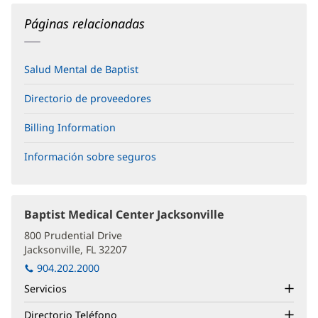
Páginas relacionadas
Salud Mental de Baptist
Directorio de proveedores
Billing Information
Información sobre seguros
Baptist Medical Center Jacksonville
(Se
abre
800 Prudential Drive
en
Jacksonville, FL 32207
(Se
una
abre
ventana
904.202.2000
nueva)
en
Servicios
una
ventana
Directorio Teléfono