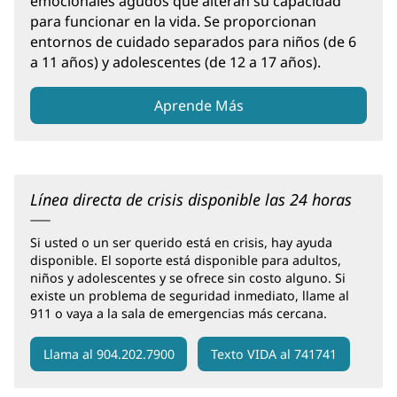
emocionales agudos que alteran su capacidad
para funcionar en la vida. Se proporcionan
entornos de cuidado separados para niños (de 6
a 11 años) y adolescentes (de 12 a 17 años).
Aprende Más
(Se
abre
en
una
ventana
Línea directa de crisis disponible las 24 horas
nueva)
Si usted o un ser querido está en crisis, hay ayuda
disponible. El soporte está disponible para adultos,
niños y adolescentes y se ofrece sin costo alguno. Si
existe un problema de seguridad inmediato, llame al
911 o vaya a la sala de emergencias más cercana.
Llama al 904.202.7900
Texto VIDA al 741741