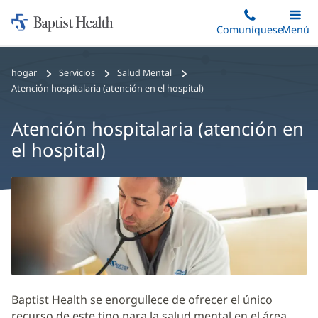
Iniciar:
Saltar
Comuníquese
Alterna
Menú
Princip
al
Baptist
contenido
Health
hogar
Servicios
Salud Mental
principal
Atención hospitalaria (atención en el hospital)
Atención hospitalaria (atención en
el hospital)
Atención
hospitalaria
(Atención
en
el
hospital)
Baptist Health se enorgullece de ofrecer el único
Contenido
recurso de este tipo para la salud mental en el área.