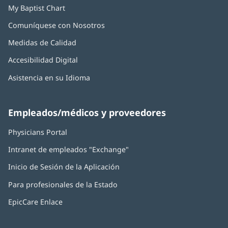
My Baptist Chart
Comuníquese con Nosotros
Medidas de Calidad
Accesibilidad Digital
Asistencia en su Idioma
Empleados/médicos y proveedores
Physicians Portal
(Se
abre
Intranet de empleados "Exchange"
(Se
en
abre
una
Inicio de Sesión de la Aplicación
(Se
en
ventana
abre
una
nueva)
Para profesionales de la Estado
en
ventana
una
nueva)
EpicCare Enlace
ventana
nueva)