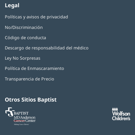
Legal
Políticas y avisos de privacidad
No/Discriminación
Código de conducta
Descargo de responsabilidad del médico
Ley No Sorpresas
(Se
abre
Política de Enmascaramiento
(Se
en
abre
una
Transparencia de Precio
en
ventana
una
nueva)
ventana
nueva)
Otros Sitios Baptist
Baptist
(Se
(S
MD
abre
ab
Anderson
en
e
Cancer
una
u
Center
ventana
ve