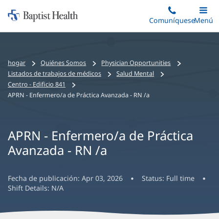
Iniciar:
Saltar
Comuníquese
Alterna
Menú
Princip
al
Baptist
contenido
Health
principal
Bread
hogar
Quiénes Somos
Physician Opportunities
crumbs
Listados de trabajos de médicos
Salud Mental
navigation
Centro - Edificio 841
APRN - Enfermero/a de Práctica Avanzada - RN /a
APRN - Enfermero/a de Práctica
Avanzada - RN /a
Fecha de publicación:
Apr 03, 2026
Status:
Full time
Shift Details:
N/A