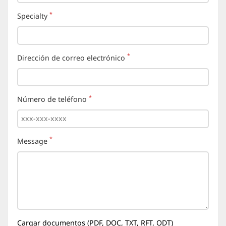
*
Specialty
(requerido)
*
Dirección de correo electrónico
(requerido)
*
Número de teléfono
(requerido)
*
Message
(requerido)
Cargar documentos (PDF, DOC, TXT, RFT, ODT)