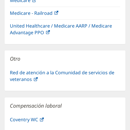
Medicare
(Se
en
nueva)
abre
una
Medicare - Railroad
(Se
en
ventana
abre
una
nueva)
United Healthcare / Medicare AARP / Medicare
en
ventana
Advantage PPO
(Se
una
nueva)
abre
ventana
en
nueva)
una
Otro
ventana
nueva)
Red de atención a la Comunidad de servicios de
veteranos
(Se
abre
en
una
Compensación laboral
ventana
nueva)
Coventry WC
(Se
abre