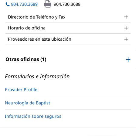
Office
abre
ventana
904.730.3689
904.730.3688
and
en
nueva)
una
Other
Directorio de Teléfono y Fax
ventana
Patient
nueva)
Horario de oficina
Information
Proveedores en esta ubicación
Otras oficinas (1)
Formularios e información
Provider Profile
Neurología de Baptist
Información sobre seguros