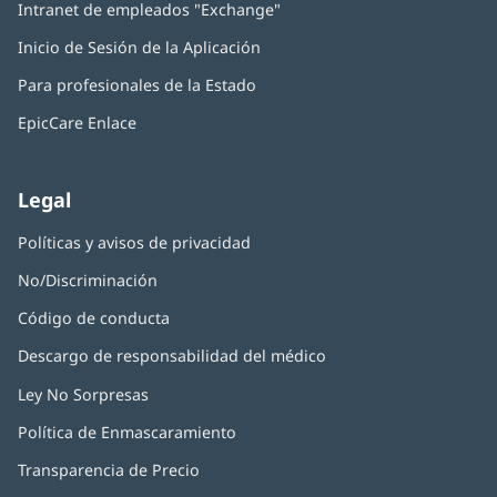
Intranet de empleados "Exchange"
(Se
en
abre
una
Inicio de Sesión de la Aplicación
(Se
en
ventana
abre
una
nueva)
Para profesionales de la Estado
en
ventana
una
nueva)
EpicCare Enlace
ventana
nueva)
Legal
Políticas y avisos de privacidad
No/Discriminación
Código de conducta
Descargo de responsabilidad del médico
Ley No Sorpresas
(Se
abre
Política de Enmascaramiento
(Se
en
abre
una
Transparencia de Precio
en
ventana