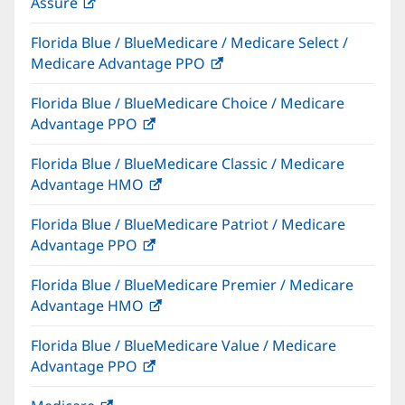
Assure
(Se
una
abre
vent
Florida Blue / BlueMedicare / Medicare Select /
en
nuev
Medicare Advantage PPO
(Se
una
abre
ventana
Florida Blue / BlueMedicare Choice / Medicare
en
nueva)
Advantage PPO
(Se
una
abre
ventana
Florida Blue / BlueMedicare Classic / Medicare
en
nueva)
Advantage HMO
(Se
una
abre
ventana
Florida Blue / BlueMedicare Patriot / Medicare
en
nueva)
Advantage PPO
(Se
una
abre
ventana
Florida Blue / BlueMedicare Premier / Medicare
en
nueva)
Advantage HMO
(Se
una
abre
ventana
Florida Blue / BlueMedicare Value / Medicare
en
nueva)
Advantage PPO
(Se
una
abre
ventana