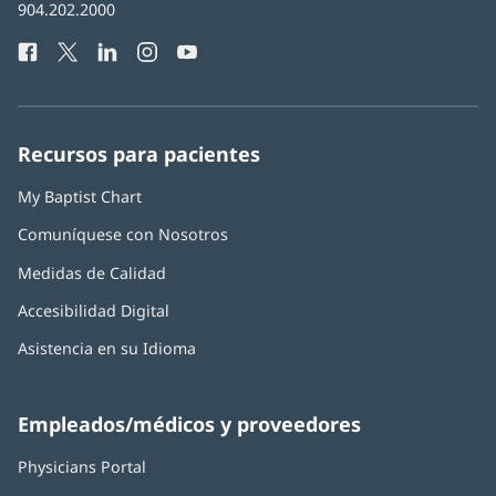
Número
904.202.2000
en
de
una
Facebook
(Se
Twitter
(Se
LinkedIn
(Se
Instagram
(Se
YouTube
(Se
Teléfono
ventana
abre
abre
abre
abre
abre
de
nueva)
en
en
en
en
en
Baptist
una
una
una
una
una
Health:
ventana
ventana
ventana
ventana
ventana
Recursos para pacientes
nueva)
nueva)
nueva)
nueva)
nueva)
My Baptist Chart
Comuníquese con Nosotros
Medidas de Calidad
Accesibilidad Digital
Asistencia en su Idioma
Empleados/médicos y proveedores
Physicians Portal
(Se
abre