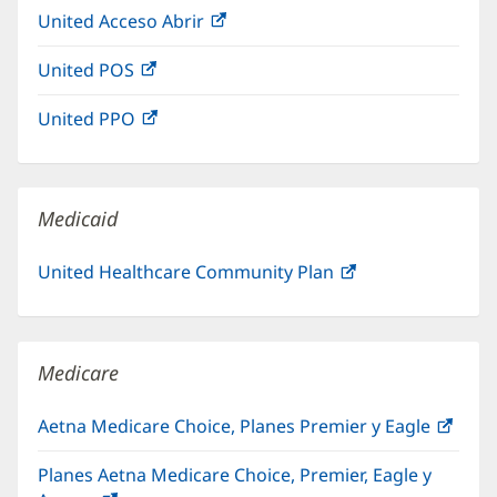
nueva)
United Acceso Abrir
(Se
en
ventana
abre
una
nueva)
United POS
(Se
en
ventana
abre
una
nueva)
United PPO
(Se
en
ventana
abre
una
nueva)
en
ventana
una
nueva)
Medicaid
ventana
nueva)
United Healthcare Community Plan
(Se
abre
en
una
Medicare
ventana
nueva)
Aetna Medicare Choice, Planes Premier y Eagle
(Se
abre
Planes Aetna Medicare Choice, Premier, Eagle y
en