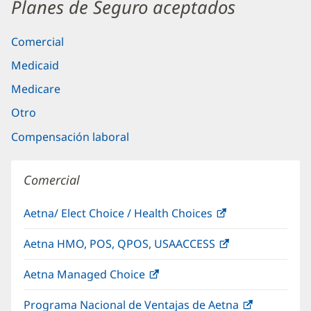
Planes de Seguro aceptados
Comercial
Medicaid
Medicare
Otro
Compensación laboral
Comercial
Aetna/ Elect Choice / Health Choices
(Se
abre
Aetna HMO, POS, QPOS, USAACCESS
(Se
en
abre
una
Aetna Managed Choice
(Se
en
ventana
abre
una
nueva)
Programa Nacional de Ventajas de Aetna
(Se
en
ventana