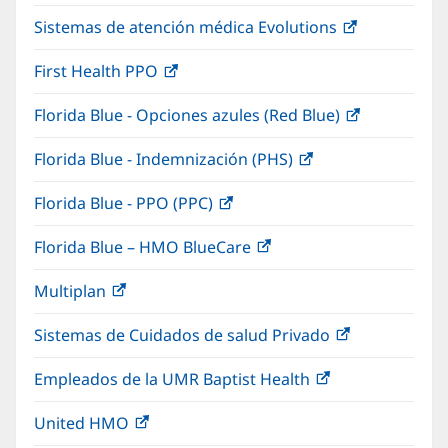
abre
una
nueva)
Sistemas de atención médica Evolutions
(Se
en
ventana
abre
una
nueva)
First Health PPO
(Se
en
ventana
abre
una
nueva)
Florida Blue - Opciones azules (Red Blue)
(Se
en
ventana
abre
una
nueva)
Florida Blue - Indemnización (PHS)
(Se
en
ventana
abre
una
nueva)
Florida Blue - PPO (PPC)
(Se
en
ventana
abre
una
nueva)
Florida Blue – HMO BlueCare
(Se
en
ventana
abre
una
nueva)
Multiplan
(Se
en
ventana
abre
una
nueva)
Sistemas de Cuidados de salud Privado
(Se
en
ventana
abre
una
nueva)
Empleados de la UMR Baptist Health
(Se
en
ventana
abre
una
nueva)
United HMO
(Se
en
ventana
abre
una