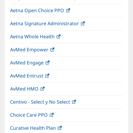
abre
una
nueva)
Aetna Open Choice PPO
(Se
en
ventana
abre
una
nueva)
Aetna Signature Administrator
(Se
en
ventana
abre
una
nueva)
Aetna Whole Health
(Se
en
ventana
abre
una
nueva)
AvMed Empower
(Se
en
ventana
abre
una
nueva)
AvMed Engage
(Se
en
ventana
abre
una
nueva)
AvMed Entrust
(Se
en
ventana
abre
una
nueva)
AvMed HMO
(Se
en
ventana
abre
una
nueva)
Centivo - Select y No Select
(Se
en
ventana
abre
una
nueva)
Choice Care PPO
(Se
en
ventana
abre
una
nueva)
Curative Health Plan
(Se
en
ventana