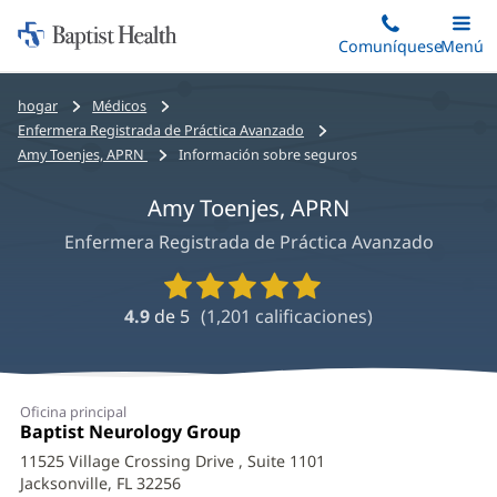
Iniciar:
Saltar
Comuníquese
Alterna
Menú
Princip
al
Baptist
contenido
Health
Bread
hogar
Médicos
principal
crumbs
Enfermera Registrada de Práctica Avanzado
navigation
Amy Toenjes, APRN
Información sobre seguros
Amy Toenjes, APRN
Enfermera Registrada de Práctica Avanzado
Calificaciones
y
4.9
de 5
(
1,201
calificaciones)
reseñas
de
proveedores
Amy
Oficina principal
Toenjes,
Oficina
Baptist Neurology Group
(Se
1:
abre
APRN
11525 Village Crossing Drive
, Suite 1101
en
Jacksonville, FL 32256
(Se
una