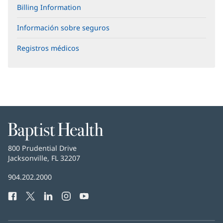
Billing Information
Información sobre seguros
Registros médicos
Baptist
Health
Baptist
800 Prudential Drive
Health
Jacksonville, FL 32207
(Se
abre
Número
904.202.2000
en
de
una
Facebook
(Se
Twitter
(Se
LinkedIn
(Se
Instagram
(Se
YouTube
(Se
Teléfono
ventana
abre
abre
abre
abre
abre
de
nueva)
en
en
en
en
en
Baptist