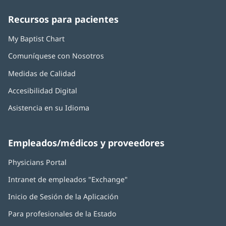
una
una
una
una
una
Health:
ventana
ventana
ventana
ventana
ventana
Recursos para pacientes
nueva)
nueva)
nueva)
nueva)
nueva)
My Baptist Chart
Comuníquese con Nosotros
Medidas de Calidad
Accesibilidad Digital
Asistencia en su Idioma
Empleados/médicos y proveedores
Physicians Portal
(Se
abre
Intranet de empleados "Exchange"
(Se
en
abre
una
Inicio de Sesión de la Aplicación
(Se
en
ventana
abre
una
nueva)
Para profesionales de la Estado
en
ventana