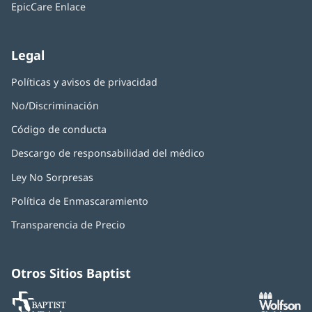
una
nueva)
EpicCare Enlace
ventana
nueva)
Legal
Políticas y avisos de privacidad
No/Discriminación
Código de conducta
Descargo de responsabilidad del médico
Ley No Sorpresas
(Se
abre
Política de Enmascaramiento
(Se
en
abre
una
Transparencia de Precio
en
ventana
una
nueva)
ventana
nueva)
Otros Sitios Baptist
Baptist
(Se
(S
MD
abre
ab