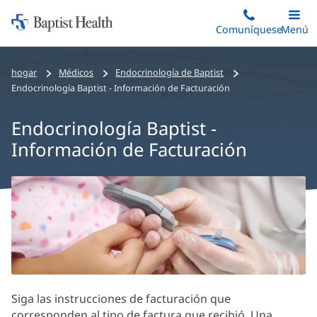
Iniciar:
Saltar
Comuníquese
Alterna
Menú
Princip
al
Baptist
contenido
Health
hogar
Médicos
Endocrinología de Baptist
principal
Endocrinología Baptist - Información de Facturación
Endocrinología Baptist -
Información de Facturación
Baptist
Endocrinology
-
Billing
Information
Main
Siga las instrucciones de facturación que
Content
corresponden al tipo de factura que recibió. Una