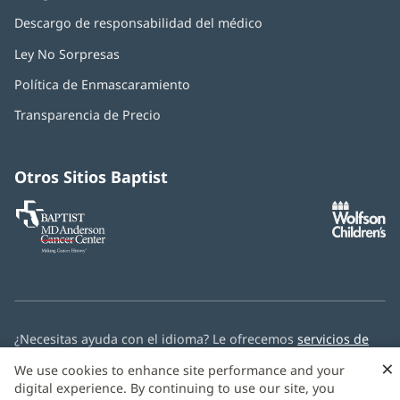
Descargo de responsabilidad del médico
Ley No Sorpresas
(Se
abre
Política de Enmascaramiento
(Se
en
abre
una
Transparencia de Precio
en
ventana
una
nueva)
ventana
nueva)
Otros Sitios Baptist
Baptist
(Se
(S
MD
abre
ab
Anderson
en
e
Cancer
una
u
Center
ventana
ve
nueva)
nu
¿Necesitas ayuda con el idioma? Le ofrecemos
servicios de
asistencia multilingüe
de forma gratuita.
×
We use cookies to enhance site performance and your
digital experience. By continuing to use our site, you
© 2026 Baptist Health