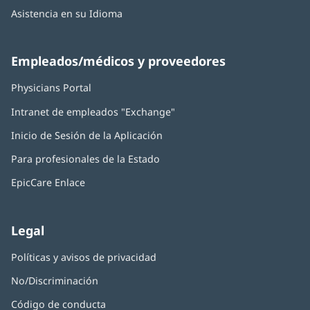
Asistencia en su Idioma
Empleados/médicos y proveedores
Physicians Portal
(Se
abre
Intranet de empleados "Exchange"
(Se
en
abre
una
Inicio de Sesión de la Aplicación
(Se
en
ventana
abre
una
nueva)
Para profesionales de la Estado
en
ventana
una
nueva)
EpicCare Enlace
ventana
nueva)
Legal
Políticas y avisos de privacidad
No/Discriminación
Código de conducta