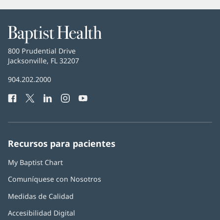
Baptist
Health
Baptist
800 Prudential Drive
Health
Jacksonville, FL 32207
(Se
abre
Número
904.202.2000
en
de
una
Facebook
(Se
Twitter
(Se
LinkedIn
(Se
Instagram
(Se
YouTube
(Se
Teléfono
ventana
abre
abre
abre
abre
abre
de
nueva)
en
en
en
en
en
Baptist
una
una
una
una
una
Health:
ventana
ventana
ventana
ventana
ventana
Recursos para pacientes
nueva)
nueva)
nueva)
nueva)
nueva)
My Baptist Chart
Comuníquese con Nosotros
Medidas de Calidad
Accesibilidad Digital