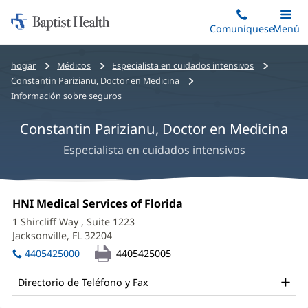
Iniciar:
Saltar
Comuníquese
Alterna
Menú
Princip
al
Baptist
contenido
Health
Bread
hogar
Médicos
Especialista en cuidados intensivos
principal
crumbs
Constantin Parizianu, Doctor en Medicina
navigation
Información sobre seguros
Constantin Parizianu, Doctor en Medicina
Especialista en cuidados intensivos
Constantin
Oficina
HNI Medical Services of Florida
(Se
Parizianu,
1:
abre
1 Shircliff Way
, Suite 1223
en
MD
Jacksonville, FL 32204
(Se
una
abre
Office
ventana
4405425000
4405425005
en
nueva)
and
una
Directorio de Teléfono y Fax
ventana
Other
nueva)