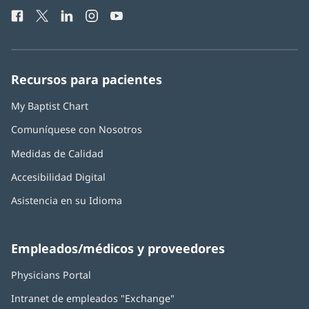
de
una
Facebook
(Se
Twitter
(Se
LinkedIn
(Se
Instagram
(Se
YouTube
(Se
Teléfono
ventana
abre
abre
abre
abre
abre
de
nueva)
en
en
en
en
en
Baptist
una
una
una
una
una
Health:
ventana
ventana
ventana
ventana
ventana
Recursos para pacientes
nueva)
nueva)
nueva)
nueva)
nueva)
My Baptist Chart
Comuníquese con Nosotros
Medidas de Calidad
Accesibilidad Digital
Asistencia en su Idioma
Empleados/médicos y proveedores
Physicians Portal
(Se
abre
Intranet de empleados "Exchange"
(Se
en