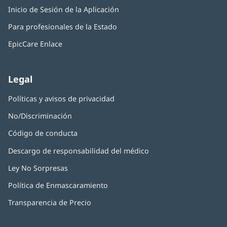
abre
una
Inicio de Sesión de la Aplicación
(Se
en
ventana
abre
una
nueva)
Para profesionales de la Estado
en
ventana
una
nueva)
EpicCare Enlace
ventana
nueva)
Legal
Políticas y avisos de privacidad
No/Discriminación
Código de conducta
Descargo de responsabilidad del médico
Ley No Sorpresas
(Se
abre
Política de Enmascaramiento
(Se
en
abre
una
Transparencia de Precio
en
ventana
una
nueva)
ventana