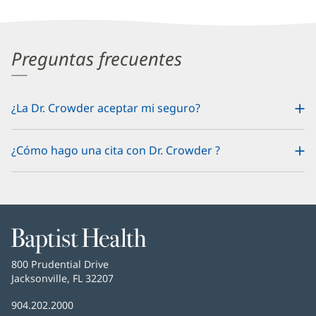
Preguntas frecuentes
¿La Dr. Crowder aceptar mi seguro?
¿Cómo hago una cita con Dr. Crowder ?
Baptist
Health
Baptist
800 Prudential Drive
Health
Jacksonville, FL 32207
(Se
abre
Número
904.202.2000
en