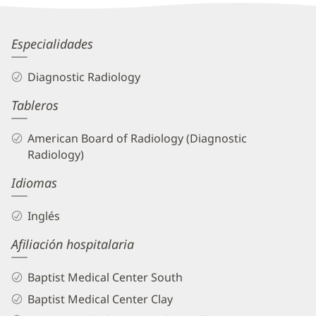
Information
Ashley
Especialidades
Crowder,
Diagnostic Radiology
MD
Tableros
Biography
and
American Board of Radiology (Diagnostic
Info
Radiology)
Idiomas
Inglés
Afiliación hospitalaria
Baptist Medical Center South
Baptist Medical Center Clay