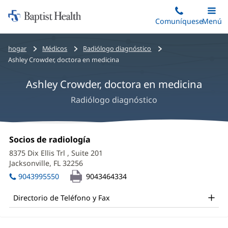
Iniciar:
Saltar
Comuníquese
Alterna
Menú
Princip
al
Baptist
contenido
Health
Bread
hogar
Médicos
Radiólogo diagnóstico
principal
crumbs
Ashley Crowder, doctora en medicina
navigation
Ashley Crowder, doctora en medicina
Radiólogo diagnóstico
Ashley
Oficina
Socios de radiología
(Se
Crowder,
1:
abre
8375 Dix Ellis Trl
, Suite 201
en
MD
Jacksonville, FL 32256
(Se
una
abre
Office
ventana
9043995550
9043464334
en
nueva)
and
una
Directorio de Teléfono y Fax
ventana
Other
nueva)
Patient