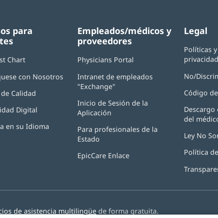
os para
Empleados/médicos y
Legal
tes
proveedores
Políticas 
privacida
st Chart
Physicians Portal
(Se
abre
No/Discri
uese con Nosotros
Intranet de empleados
en
"Exchange"
(Se
una
Código de
de Calidad
abre
ventana
Inicio de Sesión de la
en
nueva)
Descargo 
idad Digital
Aplicación
(Se
una
del médic
abre
ventana
ia en su Idioma
Para profesionales de la
en
nueva)
Ley No So
Estado
una
ventana
Política 
EpicCare Enlace
nueva)
Transpare
cios de asistencia multilingüe
de forma gratuita.