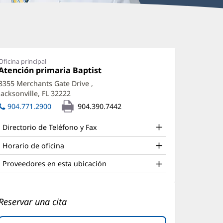
odd
inder,
Oficina principal
Oficina
Atención primaria Baptist
(Se
D
1:
abre
8355 Merchants Gate Drive
,
ffice
en
Jacksonville, FL 32222
(Se
una
nd
abre
ventana
904.771.2900
904.390.7442
en
nueva)
ther
una
Directorio de Teléfono y Fax
atient
ventana
nueva)
nformation
Horario de oficina
Proveedores en esta ubicación
Reservar una cita