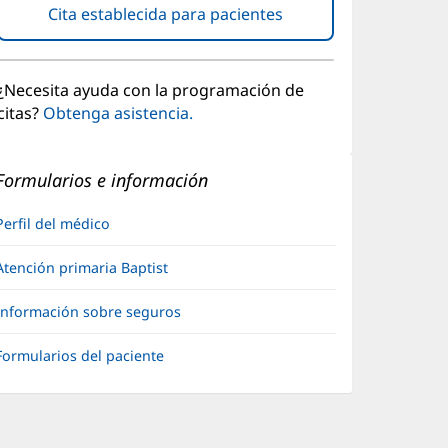
Cita establecida para pacientes
(Se
abre
en
una
¿Necesita ayuda con la programación de
ventana
citas?
Obtenga asistencia.
nueva)
Formularios e información
Perfil del médico
Atención primaria Baptist
Información sobre seguros
Formularios del paciente