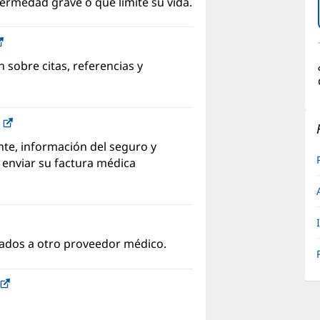
fermedad grave o que limite su vida.
(Se
abre
 sobre citas, referencias y
en
una
ventana
C
(Se
nueva)
abre
te, información del seguro y
en
y enviar su factura médica
una
ventana
nueva)
iados a otro proveedor médico.
(Se
abre
en