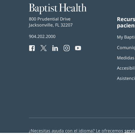
Baptist
Health
Recurs
Baptist
800 Prudential Drive
pacien
Health
Jacksonville, FL 32207
(Se
abre
Número
904.202.2000
en
My Bapti
de
una
Comuníq
Facebook
(Se
Twitter
(Se
LinkedIn
(Se
Instagram
(Se
YouTube
(Se
Teléfono
ventana
abre
abre
abre
abre
abre
de
nueva)
Medidas 
en
en
en
en
en
Baptist
una
una
una
una
una
Health:
Accesibil
ventana
ventana
ventana
ventana
ventana
nueva)
nueva)
nueva)
nueva)
nueva)
Asistenc
¿Necesitas ayuda con el idioma? Le ofrecemos
servi