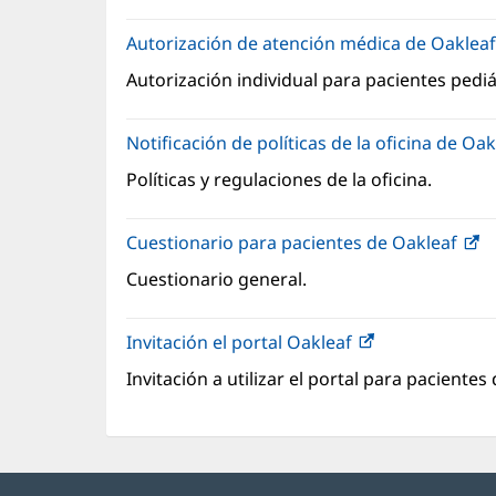
Autorización de atención médica de Oaklea
Autorización individual para pacientes pediá
Notificación de políticas de la oficina de Oa
Políticas y regulaciones de la oficina.
Cuestionario para pacientes de Oakleaf
(
a
Cuestionario general.
e
u
Invitación el portal Oakleaf
(Se
v
abre
n
Invitación a utilizar el portal para pacientes
en
una
ventana
nueva)