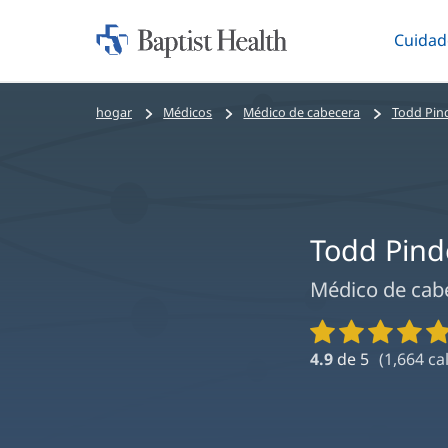
Cuidad
Iniciar:
Altern
Baptist
Health
Bread
hogar
Médicos
Médico de cabecera
Todd Pin
crumbs
navigation
Todd Pind
Médico de cab
Calificaciones
y
4.9
de 5
(
1,664
cal
reseñas
de
proveedores