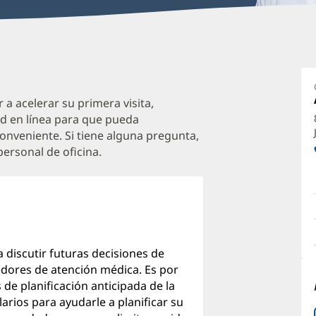
T
P
M
 a acelerar su primera visita,
d en línea para que pueda
O
onveniente. Si tiene alguna pregunta,
a
ersonal de oficina.
O
P
I
a discutir futuras decisiones de
edores de atención médica. Es por
e planificación anticipada de la
arios para ayudarle a planificar su