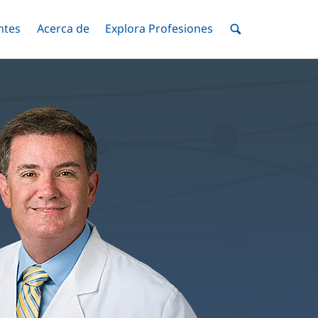
ntes
Menú
Acerca de
Menú
Explora Profesiones
Menú
nar
Alternar
Alternar
Alternar
Menú
de
Buscar