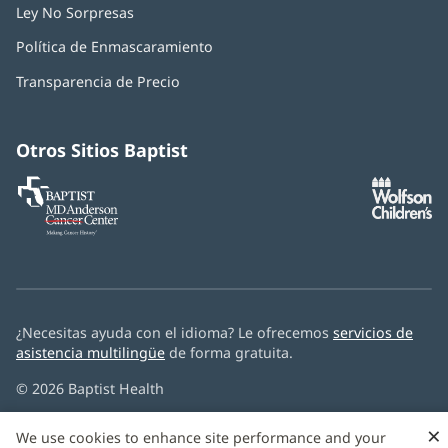
Ley No Sorpresas
(Se
abre
Política de Enmascaramiento
(Se
en
abre
una
Transparencia de Precio
en
ventana
una
nueva)
ventana
nueva)
Otros Sitios Baptist
Baptist
(Se
(S
MD
abre
ab
Anderson
en
e
Cancer
una
u
Center
ventana
ve
nueva)
nu
¿Necesitas ayuda con el idioma? Le ofrecemos
servicios de
asistencia multilingüe
de forma gratuita.
© 2026 Baptist Health
×
We use cookies to enhance site performance and your