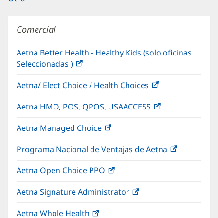
Comercial
Aetna Better Health - Healthy Kids (solo oficinas
Seleccionadas )
(Se
abre
Aetna/ Elect Choice / Health Choices
(Se
en
abre
una
Aetna HMO, POS, QPOS, USAACCESS
(Se
en
ventana
abre
una
nueva)
Aetna Managed Choice
(Se
en
ventana
abre
una
nueva)
Programa Nacional de Ventajas de Aetna
(Se
en
ventana
abre
una
nueva)
Aetna Open Choice PPO
(Se
en
ventana
abre
una
nueva)
Aetna Signature Administrator
(Se
en
ventana
abre
una
nueva)
Aetna Whole Health
(Se
en
ventana