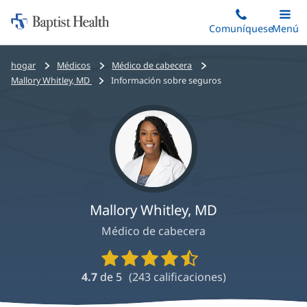
Iniciar:
Saltar
Comuníquese
Alterna
Menú
Princip
al
Baptist
contenido
Health
Bread
hogar
Médicos
Médico de cabecera
principal
crumbs
Mallory Whitley, MD
Información sobre seguros
navigation
Mallory Whitley, MD
Médico de cabecera
Calificaciones
y
4.7
de 5
(
243
calificaciones)
reseñas
de
proveedores