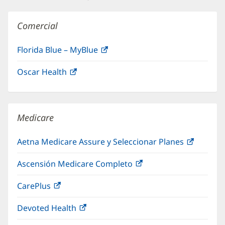
nueva)
Comercial
Florida Blue – MyBlue
(Se
abre
Oscar Health
(Se
en
abre
una
en
ventana
una
nueva)
Medicare
ventana
nueva)
Aetna Medicare Assure y Seleccionar Planes
(Se
abre
Ascensión Medicare Completo
(Se
en
abre
una
CarePlus
(Se
en
ventana
abre
una
nueva)
Devoted Health
(Se
en
ventana
abre
una
nueva)