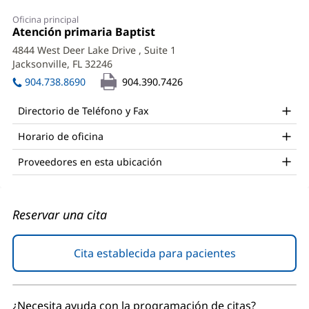
Mallory
Oficina principal
Whitley,
Oficina
Atención primaria Baptist
(Se
1:
abre
MD
4844 West Deer Lake Drive
, Suite 1
en
Jacksonville, FL 32246
(Se
Office
una
abre
ventana
904.738.8690
904.390.7426
and
en
nueva)
una
Other
Directorio de Teléfono y Fax
ventana
Patient
nueva)
Horario de oficina
Information
Proveedores en esta ubicación
Reservar una cita
Cita establecida para pacientes
(Se
abre
en
una
¿Necesita ayuda con la programación de citas?