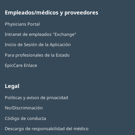
Empleados/médicos y proveedores
Physicians Portal
(Se
abre
Intranet de empleados "Exchange"
(Se
en
abre
una
Inicio de Sesión de la Aplicación
(Se
en
ventana
abre
una
nueva)
Para profesionales de la Estado
en
ventana
una
nueva)
EpicCare Enlace
ventana
nueva)
Legal
Políticas y avisos de privacidad
No/Discriminación
Código de conducta
Descargo de responsabilidad del médico