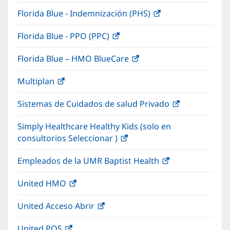
abre
una
nueva)
Florida Blue - Indemnización (PHS)
(Se
en
ventana
abre
una
nueva)
Florida Blue - PPO (PPC)
(Se
en
ventana
abre
una
nueva)
Florida Blue – HMO BlueCare
(Se
en
ventana
abre
una
nueva)
Multiplan
(Se
en
ventana
abre
una
nueva)
Sistemas de Cuidados de salud Privado
(Se
en
ventana
abre
una
nueva)
Simply Healthcare Healthy Kids (solo en
en
ventana
consultorios Seleccionar )
(Se
una
nueva)
abre
ventana
Empleados de la UMR Baptist Health
(Se
en
nueva)
abre
una
United HMO
(Se
en
ventana
abre
una
nueva)
United Acceso Abrir
(Se
en
ventana
abre
una
nueva)
United POS
(Se
en