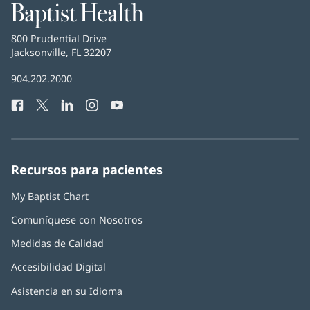
nueva)
Baptist
Health
Baptist
800 Prudential Drive
Health
Jacksonville, FL 32207
(Se
abre
Número
904.202.2000
en
de
una
Facebook
(Se
Twitter
(Se
LinkedIn
(Se
Instagram
(Se
YouTube
(Se
Teléfono
ventana
abre
abre
abre
abre
abre
de
nueva)
en
en
en
en
en
Baptist
una
una
una
una
una
Health:
ventana
ventana
ventana
ventana
ventana
Recursos para pacientes
nueva)
nueva)
nueva)
nueva)
nueva)
My Baptist Chart
Comuníquese con Nosotros
Medidas de Calidad
Accesibilidad Digital
Asistencia en su Idioma