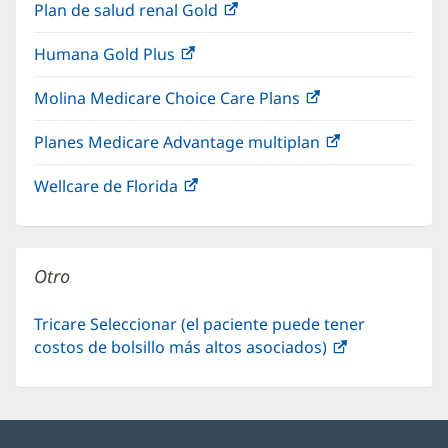
Plan de salud renal Gold
(Se
en
ventana
abre
una
nueva)
Humana Gold Plus
(Se
en
ventana
abre
una
nueva)
Molina Medicare Choice Care Plans
(Se
en
ventana
abre
una
nueva)
Planes Medicare Advantage multiplan
(Se
en
ventana
abre
una
nueva)
Wellcare de Florida
(Se
en
ventana
abre
una
nueva)
en
ventana
una
nueva)
Otro
ventana
nueva)
Tricare Seleccionar (el paciente puede tener
costos de bolsillo más altos asociados)
(Se
abre
en
una
ventana