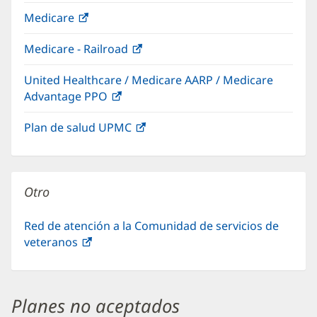
abre
Medicare
(Se
en
abre
una
Medicare - Railroad
(Se
en
vent
abre
una
nuev
United Healthcare / Medicare AARP / Medicare
en
ventana
Advantage PPO
(Se
una
nueva)
abre
ventana
Plan de salud UPMC
(Se
en
nueva)
abre
una
en
ventana
una
nueva)
Otro
ventana
nueva)
Red de atención a la Comunidad de servicios de
veteranos
(Se
abre
en
una
Planes no aceptados
ventana