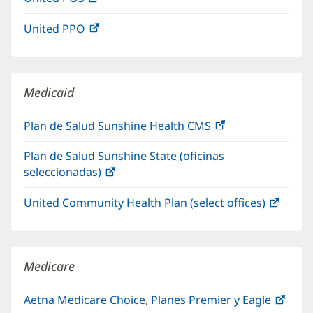
ventana
abre
una
nueva)
United PPO
(Se
en
ventana
abre
una
nueva)
en
ventana
una
nueva)
Medicaid
ventana
nueva)
Plan de Salud Sunshine Health CMS
(Se
abre
Plan de Salud Sunshine State (oficinas
en
seleccionadas)
(Se
una
abre
ventana
United Community Health Plan (select offices)
(Se
en
nueva)
abre
una
en
ventana
una
nueva)
Medicare
venta
nueva
Aetna Medicare Choice, Planes Premier y Eagle
(Se