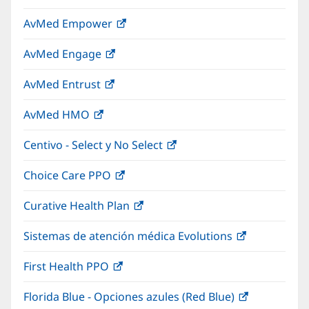
abre
una
nueva)
AvMed Empower
(Se
en
ventana
abre
una
nueva)
AvMed Engage
(Se
en
ventana
abre
una
nueva)
AvMed Entrust
(Se
en
ventana
abre
una
nueva)
AvMed HMO
(Se
en
ventana
abre
una
nueva)
Centivo - Select y No Select
(Se
en
ventana
abre
una
nueva)
Choice Care PPO
(Se
en
ventana
abre
una
nueva)
Curative Health Plan
(Se
en
ventana
abre
una
nueva)
Sistemas de atención médica Evolutions
(Se
en
ventana
abre
una
nueva)
First Health PPO
(Se
en
ventana
abre
una
nueva)
Florida Blue - Opciones azules (Red Blue)
(Se
en
ventana