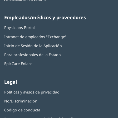
Empleados/médicos y proveedores
Physicians Portal
(Se
abre
Intranet de empleados "Exchange"
(Se
en
abre
una
Inicio de Sesión de la Aplicación
(Se
en
ventana
abre
una
nueva)
Para profesionales de la Estado
en
ventana
una
nueva)
EpicCare Enlace
ventana
nueva)
Legal
Políticas y avisos de privacidad
No/Discriminación
Código de conducta