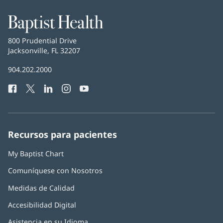
Baptist
Health
Baptist
800 Prudential Drive
Health
Jacksonville, FL 32207
(Se
abre
Número
904.202.2000
en
de
una
Facebook
(Se
Twitter
(Se
LinkedIn
(Se
Instagram
(Se
YouTube
(Se
Teléfono
ventana
abre
abre
abre
abre
abre
de
nueva)
en
en
en
en
en
Baptist
una
una
una
una
una
Health:
ventana
ventana
ventana
ventana
ventana
Recursos para pacientes
nueva)
nueva)
nueva)
nueva)
nueva)
My Baptist Chart
Comuníquese con Nosotros
Medidas de Calidad
Accesibilidad Digital
Asistencia en su Idioma