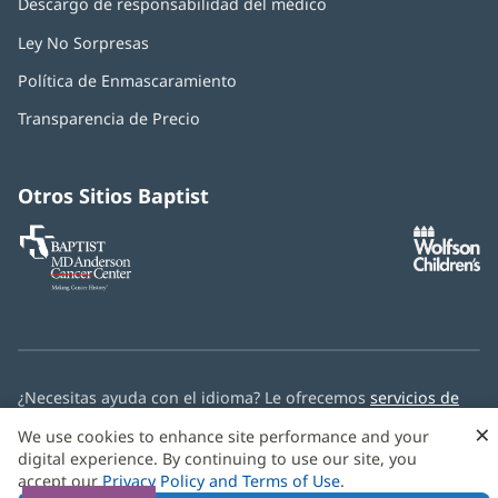
Descargo de responsabilidad del médico
Ley No Sorpresas
(Se
abre
Política de Enmascaramiento
(Se
en
abre
una
Transparencia de Precio
en
ventana
una
nueva)
ventana
nueva)
Otros Sitios Baptist
Baptist
(Se
(S
MD
abre
ab
Anderson
en
e
Cancer
una
u
Center
ventana
ve
nueva)
nu
¿Necesitas ayuda con el idioma? Le ofrecemos
servicios de
asistencia multilingüe
de forma gratuita.
×
We use cookies to enhance site performance and your
digital experience. By continuing to use our site, you
© 2026 Baptist Health
accept our
Privacy Policy and Terms of Use
.