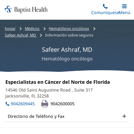
Iniciar:
Saltar
Comuníquese
Alterna
Menú
Princip
al
Baptist
contenido
Health
Bread
hogar
Médicos
Hematólogo oncólogo
principal
crumbs
Safeer Ashraf, MD
Información sobre seguros
navigation
Safeer Ashraf, MD
Hematólogo oncólogo
Safeer
Oficina
Especialistas en Cáncer del Norte de Florida
(Se
Ashraf,
1:
abre
14546 Old Saint Augustine Road
, Suite 317
en
MD
Jacksonville, FL 32258
(Se
una
abre
Office
ventana
9042609445
9042600005
en
nueva)
and
una
Directorio de Teléfono y Fax
ventana
Other
nueva)
Patient