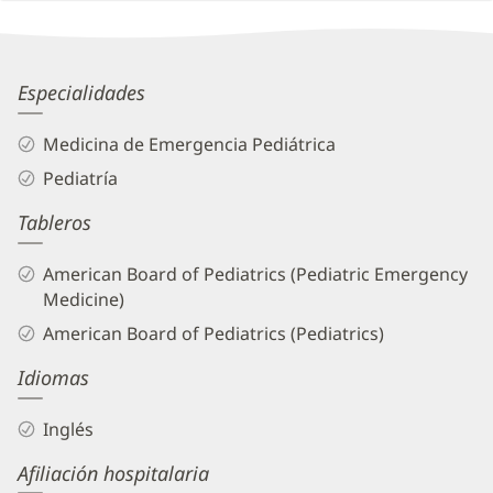
Patient
Information
Ellen
Especialidades
George,
Medicina de Emergencia Pediátrica
DO
Pediatría
Biography
Tableros
and
Info
American Board of Pediatrics (Pediatric Emergency
Medicine)
American Board of Pediatrics (Pediatrics)
Idiomas
Inglés
Afiliación hospitalaria