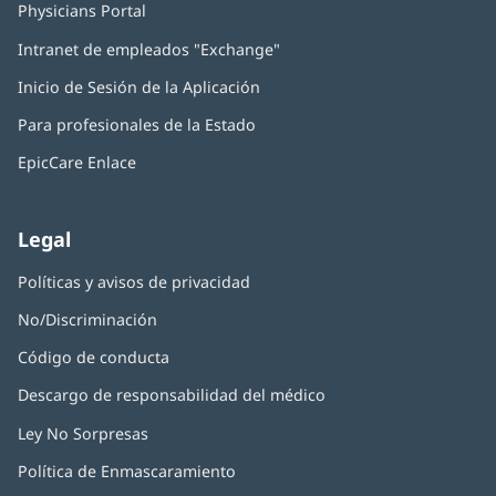
Physicians Portal
(Se
abre
Intranet de empleados "Exchange"
(Se
en
abre
una
Inicio de Sesión de la Aplicación
(Se
en
ventana
abre
una
nueva)
Para profesionales de la Estado
en
ventana
una
nueva)
EpicCare Enlace
ventana
nueva)
Legal
Políticas y avisos de privacidad
No/Discriminación
Código de conducta
Descargo de responsabilidad del médico
Ley No Sorpresas
(Se
abre
Política de Enmascaramiento
(Se
en
abre