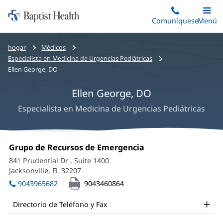
Iniciar:
Saltar
Comuníquese
Alterna
Menú
Princip
al
Baptist
contenido
Health
Bread
hogar
Médicos
principal
crumbs
Especialista en Medicina de Urgencias Pediátricas
navigation
Ellen George, DO
Ellen George, DO
Especialista en Medicina de Urgencias Pediátricas
Ellen
Oficina
Grupo de Recursos de Emergencia
(Se
George,
1:
abre
841 Prudential Dr
, Suite 1400
en
DO
Jacksonville, FL 32207
(Se
una
abre
Office
ventana
9043965682
9043460864
en
nueva)
and
una
Directorio de Teléfono y Fax
ventana
Other
nueva)