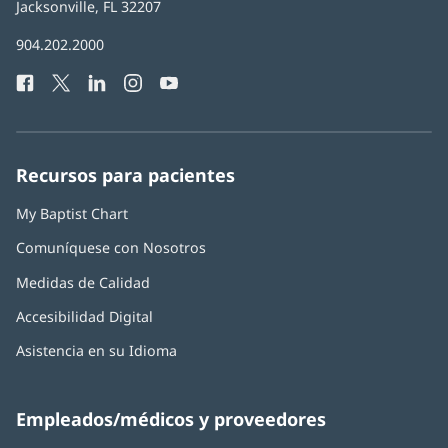
Health
Jacksonville, FL 32207
(Se
abre
Número
904.202.2000
en
de
una
Facebook
(Se
Twitter
(Se
LinkedIn
(Se
Instagram
(Se
YouTube
(Se
Teléfono
ventana
abre
abre
abre
abre
abre
de
nueva)
en
en
en
en
en
Baptist
una
una
una
una
una
Health:
ventana
ventana
ventana
ventana
ventana
Recursos para pacientes
nueva)
nueva)
nueva)
nueva)
nueva)
My Baptist Chart
Comuníquese con Nosotros
Medidas de Calidad
Accesibilidad Digital
Asistencia en su Idioma
Empleados/médicos y proveedores