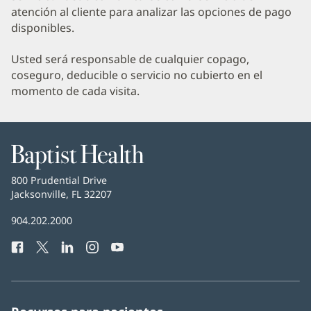
atención al cliente para analizar las opciones de pago
disponibles.
Usted será responsable de cualquier copago,
coseguro, deducible o servicio no cubierto en el
momento de cada visita.
Baptist
Health
Baptist
800 Prudential Drive
Health
Jacksonville, FL 32207
(Se
abre
Número
904.202.2000
en
de
una
Facebook
(Se
Twitter
(Se
LinkedIn
(Se
Instagram
(Se
YouTube
(Se
Teléfono
ventana
abre
abre
abre
abre
abre
de
nueva)
en
en
en
en
en
Baptist
una
una
una
una
una
Health:
ventana
ventana
ventana
ventana
ventana