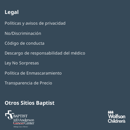
nueva)
Legal
Políticas y avisos de privacidad
No/Discriminación
Código de conducta
Descargo de responsabilidad del médico
Ley No Sorpresas
(Se
abre
Política de Enmascaramiento
(Se
en
abre
una
Transparencia de Precio
en
ventana
una
nueva)
ventana
nueva)
Otros Sitios Baptist
Baptist
(Se
(S
MD
abre
ab
Anderson
en
e
Cancer
una
u