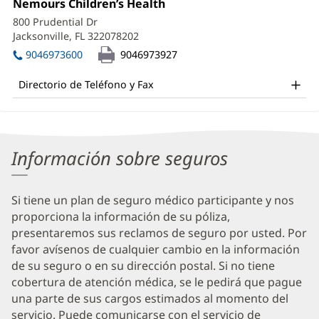
Office
Nemours Children’s Health
(Se
Information
2:
abre
800 Prudential Dr
en
Jacksonville, FL 322078202
(Se
una
abre
ventana
9046973600
9046973927
en
nueva)
una
Directorio de Teléfono y Fax
ventana
nueva)
Información sobre seguros
Si tiene un plan de seguro médico participante y nos
proporciona la información de su póliza,
presentaremos sus reclamos de seguro por usted. Por
favor avísenos de cualquier cambio en la información
de su seguro o en su dirección postal. Si no tiene
cobertura de atención médica, se le pedirá que pague
una parte de sus cargos estimados al momento del
servicio. Puede comunicarse con el servicio de