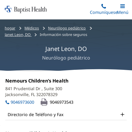
Iniciar:
Saltar
Comuníquese
Alterna
Menú
Princip
al
Baptist
contenido
Health
Bread
hogar
Médicos
Neurólogo pediátrico
principal
crumbs
Janet Leon, DO
Información sobre seguros
navigation
Janet Leon, DO
Neurólogo pediátrico
Janet
Oficina
Nemours Children’s Health
(Se
Leon,
1:
abre
841 Prudential Dr
, Suite 300
en
DO
Jacksonville, FL 322078329
(Se
una
abre
Office
ventana
9046973600
9046973543
en
nueva)
and
una
Directorio de Teléfono y Fax
ventana
Other
nueva)
Patient