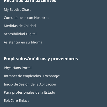
Recursos para pacientes
nueva)
nueva)
nueva)
nueva)
nueva)
My Baptist Chart
Comuníquese con Nosotros
Medidas de Calidad
Accesibilidad Digital
Asistencia en su Idioma
Empleados/médicos y proveedores
Physicians Portal
(Se
abre
Intranet de empleados "Exchange"
(Se
en
abre
una
Inicio de Sesión de la Aplicación
(Se
en
ventana
abre
una
nueva)
Para profesionales de la Estado
en
ventana
una
nueva)
EpicCare Enlace
ventana