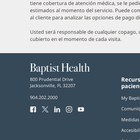
tiene cobertura de atención médica, se le ped
estimados al momento del servicio. Puede com
al cliente para analizar las opciones de pago d
Usted será responsable de cualquier copago, c
cubierto en el momento de cada visita.
Baptist
Health
Recurs
Baptist
800 Prudential Drive
pacien
Health
Jacksonville, FL 32207
(Se
abre
Número
904.202.2000
en
My Bapti
de
una
Comuníq
Facebook
(Se
Twitter
(Se
LinkedIn
(Se
Instagram
(Se
YouTube
(Se
Teléfono
ventana
abre
abre
abre
abre
abre
de
nueva)
Medidas 
en
en
en
en
en
Baptist
una
una
una
una
una
Health:
Accesibil
ventana
ventana
ventana
ventana
ventana