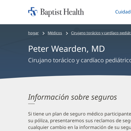
Cuidad
Iniciar:
Altern
Baptist
Health
Bread
hogar
Médicos
Cirujano torácico y cardíaco pediát
crumbs
Peter Wearden, MD
navigation
Cirujano torácico y cardíaco pediátric
Información sobre seguros
Si tiene un plan de seguro médico participant
su póliza, presentaremos sus reclamos de seg
cualquier cambio en la información de su segur