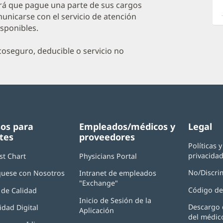
a
irá que pague una parte de sus cargos
O
unicarse con el servicio de atención
isponibles.
P
I
oseguro, deducible o servicio no
os para
Empleados/médicos y
Legal
tes
proveedores
Políticas 
privacida
st Chart
Physicians Portal
(Se
abre
No/Discri
uese con Nosotros
Intranet de empleados
en
"Exchange"
(Se
una
Código de
de Calidad
abre
ventana
Inicio de Sesión de la
en
nueva)
Descargo 
idad Digital
Aplicación
(Se
una
del médic
abre
ventana