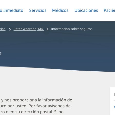
o Inmediato
Menú
Servicios
Menú
Médicos
Menú
Ubicaciones
Menú
Pacie
ar
Alternar
Alternar
Saltar
Alternar
Alter
al
contenido
rico
Peter Wearden, MD
Información sobre seguros
principal
o
P
W
M
e y nos proporciona la información de
uro por usted. Por favor avísenos de
O
o o en su dirección postal. Si no