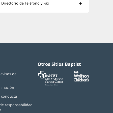
nd
una
nueva)
Directorio de Teléfono y Fax
ventana
ther
nueva)
atient
nformation
Otros Sitios Baptist
Baptist
(Se
(Se
y avisos de
MD
abre
abre
d
Anderson
en
en
Cancer
una
una
minación
Center
ventana
ventana
nueva)
nueva)
 conducta
de responsabilidad
o