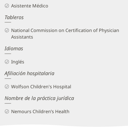
Cates,
Asistente Médico
PA
Tableros
Biography
and
National Commission on Certification of Physician
Info
Assistants
Idiomas
Inglés
Afiliación hospitalaria
Wolfson Children's Hospital
Nombre de la práctica jurídica
Nemours Children’s Health