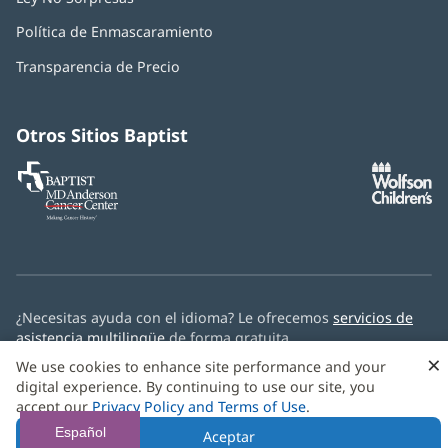
abre
Política de Enmascaramiento
(Se
en
abre
una
Transparencia de Precio
en
ventana
una
nueva)
ventana
nueva)
Otros Sitios Baptist
Baptist
(Se
(S
MD
abre
ab
Anderson
en
e
Cancer
una
u
Center
ventana
ve
nueva)
nu
¿Necesitas ayuda con el idioma? Le ofrecemos
servicios de
asistencia multilingüe
de forma gratuita.
×
We use cookies to enhance site performance and your
© 2026 Baptist Health
digital experience. By continuing to use our site, you
accept our
Privacy Policy and Terms of Use
.
Español
Aceptar