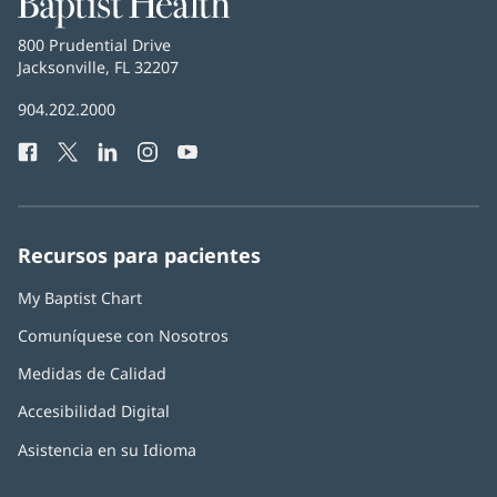
Health
Baptist
800 Prudential Drive
Health
Jacksonville, FL 32207
(Se
abre
Número
904.202.2000
en
de
una
Facebook
(Se
Twitter
(Se
LinkedIn
(Se
Instagram
(Se
YouTube
(Se
Teléfono
ventana
abre
abre
abre
abre
abre
de
nueva)
en
en
en
en
en
Baptist
una
una
una
una
una
Health:
ventana
ventana
ventana
ventana
ventana
Recursos para pacientes
nueva)
nueva)
nueva)
nueva)
nueva)
My Baptist Chart
Comuníquese con Nosotros
Medidas de Calidad
Accesibilidad Digital
Asistencia en su Idioma