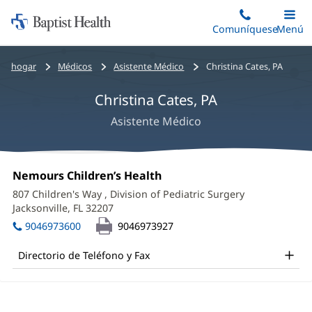
Iniciar:
Saltar
Comuníquese
Alterna
Menú
Princip
al
Baptist
contenido
Health
Bread
hogar
Médicos
Asistente Médico
Christina Cates, PA
principal
crumbs
Christina Cates, PA
navigation
Asistente Médico
Christina
Oficina
Nemours Children’s Health
(Se
Cates,
1:
abre
807 Children's Way
, Division of Pediatric Surgery
en
PA
Jacksonville, FL 32207
(Se
una
abre
Office
ventana
9046973600
9046973927
en
nueva)
and
una
Directorio de Teléfono y Fax
ventana
Other
nueva)
Patient