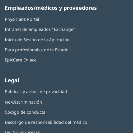
Empleados/médicos y proveedores
Physicians Portal
(Se
abre
Intranet de empleados "Exchange"
(Se
en
abre
una
Inicio de Sesión de la Aplicación
(Se
en
ventana
abre
una
nueva)
Para profesionales de la Estado
en
ventana
una
nueva)
EpicCare Enlace
ventana
nueva)
Legal
Políticas y avisos de privacidad
No/Discriminación
Código de conducta
Descargo de responsabilidad del médico
Ley No Sorpresas
(Se