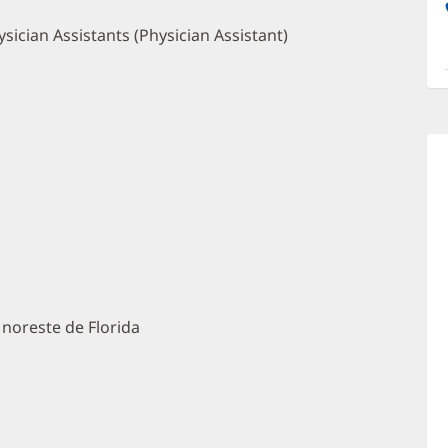
O
a
sician Assistants (Physician Assistant)
O
P
I
 noreste de Florida