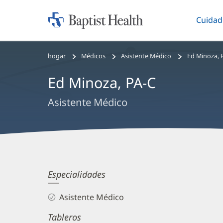
Cuidad
Iniciar:
Altern
Baptist
Health
Bread
hogar
Médicos
Asistente Médico
Ed Minoza, 
crumbs
Ed Minoza, PA-C
navigation
Asistente Médico
Ed
Especialidades
Minoza,
Asistente Médico
PA-
Tableros
C