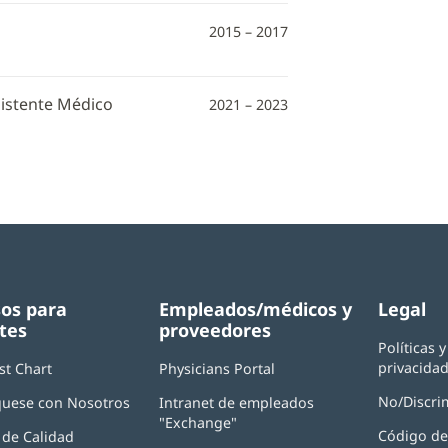
2015 – 2017
sistente Médico
2021 – 2023
os para
Empleados/médicos y
Legal
tes
proveedores
Políticas 
privacida
st Chart
Physicians Portal
(Se
abre
No/Discri
uese con Nosotros
Intranet de empleados
en
"Exchange"
(Se
una
Código de
de Calidad
abre