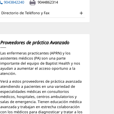
ffice
abre
ventana
9043842240
9044862314
en
nueva)
nd
una
Directorio de Teléfono y Fax
ther
ventana
nueva)
atient
nformation
Proveedores de práctica Avanzado
Las enfermeras practicantes (APRN) y los
asistentes médicos (PA) son una parte
importante del equipo de Baptist Health y nos
ayudan a aumentar el acceso oportuno a la
atención.
Verá a estos proveedores de práctica avanzada
atendiendo a pacientes en una variedad de
especialidades médicas en consultorios
médicos, hospitales, centros ambulatorios y
salas de emergencia. Tienen educación médica
avanzada y trabajan en estrecha colaboración
con los médicos para diagnosticar y tratar a los