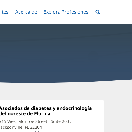
ntes
Menú
Acerca de
Menú
Explora Profesiones
Menú
nar
Alternar
Alternar
Alternar
Menú
de
Buscar
d
inoza,
Oficina
Asociados de diabetes y endocrinología
1:
del noreste de Florida
(Se
A-
abre
915 West Monroe Street
, Suite 200
,
en
Jacksonville, FL 32204
(Se
una