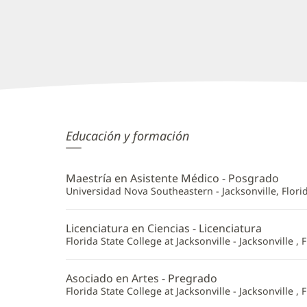
Ed
Educación y formación
Minoza,
PA-
Maestría en Asistente Médico - Posgrado
C
Universidad Nova Southeastern - Jacksonville, Flori
Información
Licenciatura en Ciencias - Licenciatura
adicional
Florida State College at Jacksonville - Jacksonville , F
Asociado en Artes - Pregrado
Florida State College at Jacksonville - Jacksonville , F