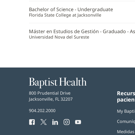
Bachelor of Science - Undergraduate
Florida State College at Jacksonville
Máster en Estudios de Gestión - Graduado - A
Universidad Nova del Sureste
Baptist
Health
Recurs
Baptist
800 Prudential Drive
pacien
Health
Jacksonville, FL 32207
(Se
abre
Número
904.202.2000
en
My Bapti
de
una
Comuníq
Facebook
(Se
Twitter
(Se
LinkedIn
(Se
Instagram
(Se
YouTube
(Se
Teléfono
ventana
abre
abre
abre
abre
abre
de
nueva)
Medidas 
en
en
en
en
en
Baptist