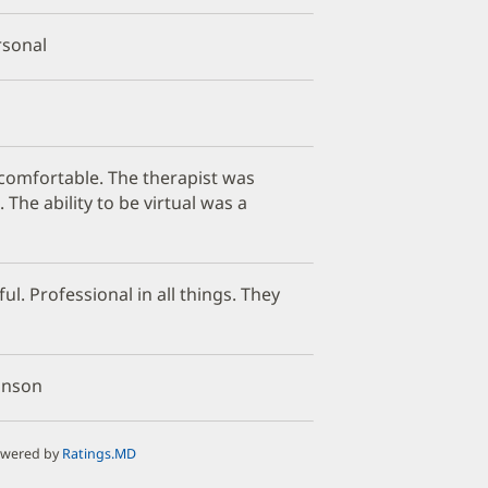
rsonal
ery comfortable. The therapist was
 The ability to be virtual was a
l. Professional in all things. They
binson
owered by
Ratings.MD