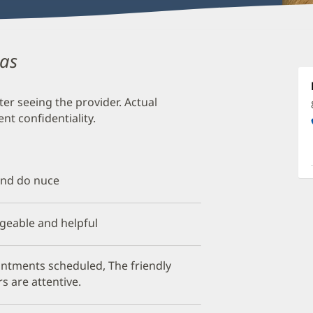
das
A
L
R
ter seeing the provider. Actual
t confidentiality.
P
O
a
 and do nuce
O
P
geable and helpful
I
intments scheduled, The friendly
rs are attentive.