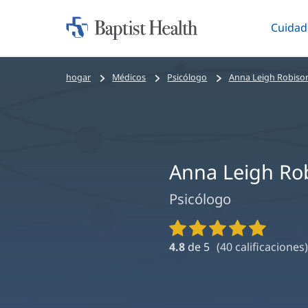
Cuidad
Iniciar:
Altern
Baptist
Health
Bread
hogar
Médicos
Psicólogo
Anna Leigh Robiso
crumbs
navigation
Anna Leigh Ro
Psicólogo
Calificaciones
y
4.8
de 5
(
40
calificaciones)
reseñas
de
proveedores