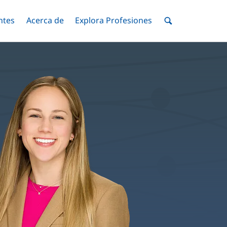
ntes
Menú
Acerca de
Menú
Explora Profesiones
Menú
nar
Alternar
Alternar
Alternar
Menú
de
Buscar