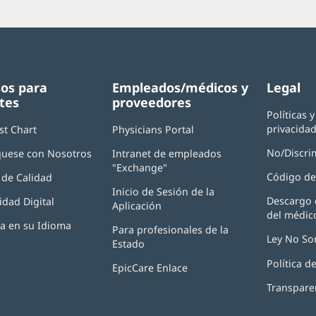
os para
Empleados/médicos y
Legal
tes
proveedores
Políticas 
privacida
st Chart
Physicians Portal
(Se
abre
No/Discri
uese con Nosotros
Intranet de empleados
en
"Exchange"
(Se
una
Código de
de Calidad
abre
ventana
Inicio de Sesión de la
en
nueva)
Descargo 
idad Digital
Aplicación
(Se
una
del médic
abre
ventana
ia en su Idioma
Para profesionales de la
en
nueva)
Ley No So
Estado
una
ventana
Política 
EpicCare Enlace
nueva)
Transpare