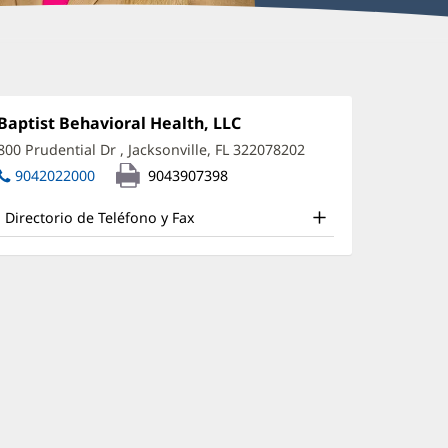
nna
eigh
Oficina
Baptist Behavioral Health, LLC
(Se
1:
abre
obison,
800 Prudential Dr
,
Jacksonville, FL 322078202
(Se
en
abre
syD
9042022000
9043907398
una
en
ventana
ffice
una
nueva)
Directorio de Teléfono y Fax
ventana
nd
nueva)
ther
atient
nformation