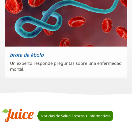
brote de ébola
Un experto responde preguntas sobre una enfermedad
mortal.
Navegación
Noticias de Salud Frescas + Informativas
de
Juice
Juice