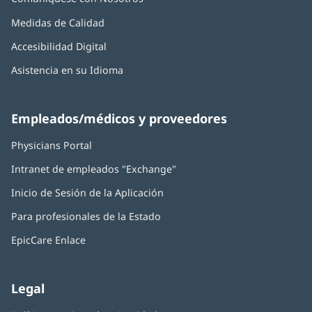
Medidas de Calidad
Accesibilidad Digital
Asistencia en su Idioma
Empleados/médicos y proveedores
Physicians Portal
(Se
abre
Intranet de empleados "Exchange"
(Se
en
abre
una
Inicio de Sesión de la Aplicación
(Se
en
ventana
abre
una
nueva)
Para profesionales de la Estado
en
ventana
una
nueva)
EpicCare Enlace
ventana
nueva)
Legal