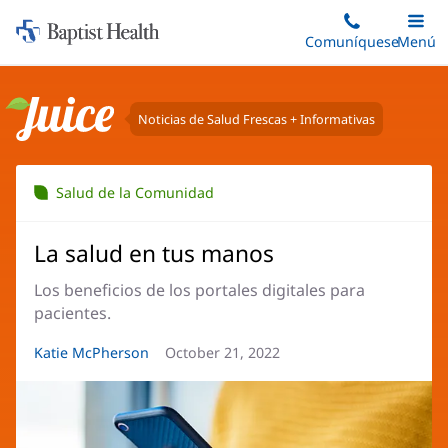
Iniciar:
Saltar
Comuníquese
Alterna
Menú
Princip
al
Baptist
contenido
Health
principal
Noticias de Salud Frescas + Informativas
Juice
Salud de la Comunidad
La salud en tus manos
Los beneficios de los portales digitales para
pacientes.
Autor
Katie McPherson
Fecha
October 21, 2022
del
del
artículo:
artículo: