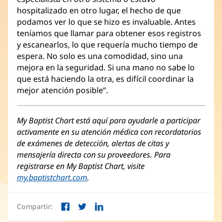
hospitalizado en otro lugar, el hecho de que
podamos ver lo que se hizo es invaluable. Antes
teníamos que llamar para obtener esos registros
y escanearlos, lo que requería mucho tiempo de
espera. No solo es una comodidad, sino una
mejora en la seguridad. Si una mano no sabe lo
que está haciendo la otra, es difícil coordinar la
mejor atención posible”.
My Baptist Chart está aquí para ayudarle a participar
activamente en su atención médica con recordatorios
de exámenes de detección, alertas de citas y
mensajería directa con su proveedores. Para
registrarse en My Baptist Chart, visite
my.baptistchart.com
(Se
.
abre
en
Compartir:
una
Facebook
Twitter
LinkedIn
(Se
(Se
(Se