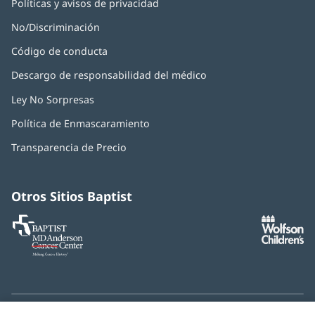
Políticas y avisos de privacidad
No/Discriminación
Código de conducta
Descargo de responsabilidad del médico
Ley No Sorpresas
(Se
abre
Política de Enmascaramiento
(Se
en
abre
una
Transparencia de Precio
en
ventana
una
nueva)
ventana
nueva)
Otros Sitios Baptist
Baptist
(Se
(S
MD
abre
ab
Anderson
en
e
Cancer
una
u
Center
ventana
ve
nueva)
nu