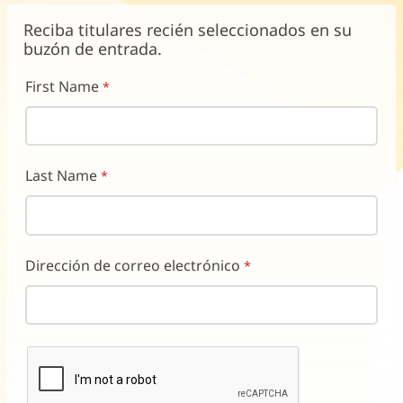
ventana
abre
abre
abre
nueva)
en
en
en
Reciba titulares recién seleccionados en su
una
una
una
buzón de entrada.
ventana
ventana
ventana
nueva)
nueva)
nueva)
First Name
Last Name
Dirección de correo electrónico