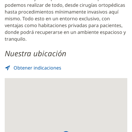
principal
podemos realizar de todo, desde cirugías ortopédicas
hasta procedimientos mínimamente invasivos aquí
mismo. Todo esto en un entorno exclusivo, con
ventajas como habitaciones privadas para pacientes,
donde podrá recuperarse en un ambiente espacioso y
tranquilo.
Nuestra ubicación
Obtener indicaciones
Al
(Se
Centro
abre
Quirúrgico
en
-
una
Baptist
ventana
Nassau
nueva)