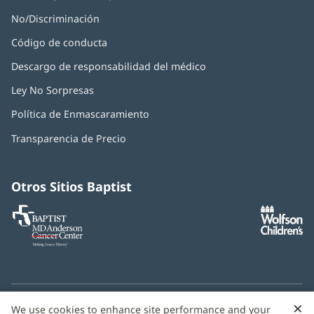
No/Discriminación
Código de conducta
Descargo de responsabilidad del médico
Ley No Sorpresas
(Se
abre
Política de Enmascaramiento
(Se
en
abre
una
Transparencia de Precio
en
ventana
una
nueva)
ventana
nueva)
Otros Sitios Baptist
Baptist
(Se
(S
MD
abre
ab
Anderson
en
e
Cancer
una
u
Center
ventana
ve
nueva)
nu
×
C
We use cookies to enhance site performance and your