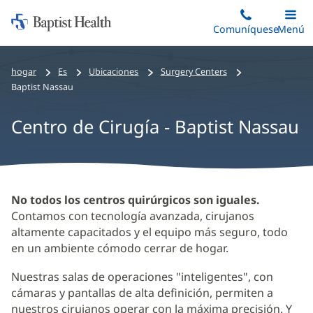
Iniciar:
Saltar
Comuníquese
Alterna
Menú
Princip
al
Baptist
contenido
Health
hogar
Es
Ubicaciones
Surgery Centers
principal
Baptist Nassau
Centro de Cirugía - Baptist Nassau
Centro
No todos los centros quirúrgicos son iguales.
Quirúrgico
Contamos con tecnología avanzada, cirujanos
altamente capacitados y el equipo más seguro, todo
-
en un ambiente cómodo cerrar de hogar.
Baptist
Nassau
Nuestras salas de operaciones "inteligentes", con
cámaras y pantallas de alta definición, permiten a
Contenido
nuestros cirujanos operar con la máxima precisión. Y