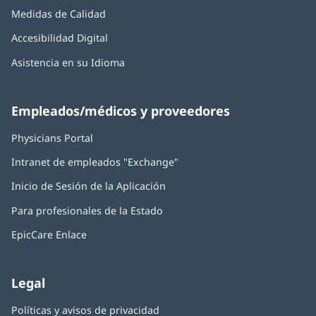
Medidas de Calidad
Accesibilidad Digital
Asistencia en su Idioma
Empleados/médicos y proveedores
Physicians Portal
(Se
abre
Intranet de empleados "Exchange"
(Se
en
abre
una
Inicio de Sesión de la Aplicación
(Se
en
ventana
abre
una
nueva)
Para profesionales de la Estado
en
ventana
una
nueva)
EpicCare Enlace
ventana
nueva)
Legal
Políticas y avisos de privacidad