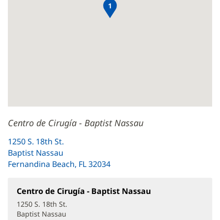
1
Centro de Cirugía - Baptist Nassau
1250 S. 18th St.
Baptist Nassau
Fernandina Beach, FL 32034
(Se
abre
en
Centro de Cirugía - Baptist Nassau
(Se
una
abre
1250 S. 18th St.
en
ventana
Baptist Nassau
una