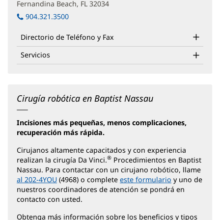
nueva)
Fernandina Beach, FL 32034
(Se
ventana
abre
nueva)
904.321.3500
en
una
Directorio de Teléfono y Fax
ventana
nueva)
Servicios
Cirugía robótica en Baptist Nassau
Incisiones más pequeñas, menos complicaciones,
recuperación más rápida.
Cirujanos altamente capacitados y con experiencia
®
realizan la cirugía Da Vinci.
Procedimientos en Baptist
Nassau. Para contactar con un cirujano robótico, llame
al 202-4YOU
(4968) o complete
este formulario
y uno de
nuestros coordinadores de atención se pondrá en
contacto con usted.
Obtenga más información sobre los beneficios y tipos