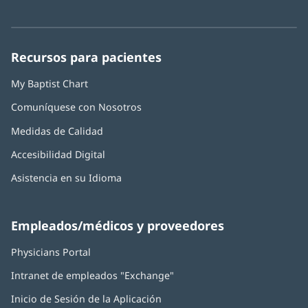
abre
abre
abre
abre
abre
de
nueva)
en
en
en
en
en
Baptist
una
una
una
una
una
Health:
ventana
ventana
ventana
ventana
ventana
Recursos para pacientes
nueva)
nueva)
nueva)
nueva)
nueva)
My Baptist Chart
Comuníquese con Nosotros
Medidas de Calidad
Accesibilidad Digital
Asistencia en su Idioma
Empleados/médicos y proveedores
Physicians Portal
(Se
abre
Intranet de empleados "Exchange"
(Se
en
abre
una
Inicio de Sesión de la Aplicación
(Se
en
ventana