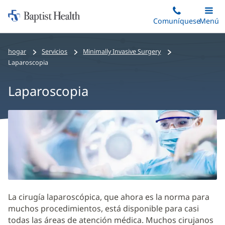
Iniciar:
Saltar
Comuníquese
Alterna
Menú
Princip
al
Baptist
contenido
Health
hogar
Servicios
Minimally Invasive Surgery
principal
Laparoscopia
Laparoscopia
Contenido
principal
de
la
laparoscopia
La cirugía laparoscópica, que ahora es la norma para
muchos procedimientos, está disponible para casi
todas las áreas de atención médica. Muchos cirujanos