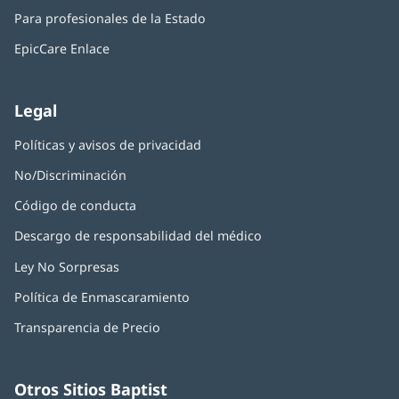
abre
una
nueva)
Para profesionales de la Estado
en
ventana
una
nueva)
EpicCare Enlace
ventana
nueva)
Legal
Políticas y avisos de privacidad
No/Discriminación
Código de conducta
Descargo de responsabilidad del médico
Ley No Sorpresas
(Se
abre
Política de Enmascaramiento
(Se
en
abre
una
Transparencia de Precio
en
ventana
una
nueva)
ventana
nueva)
Otros Sitios Baptist