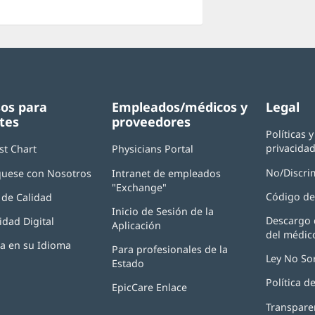
os para
Empleados/médicos y
Legal
tes
proveedores
Políticas 
privacida
st Chart
Physicians Portal
(Se
abre
No/Discri
uese con Nosotros
Intranet de empleados
en
"Exchange"
(Se
una
Código de
de Calidad
abre
ventana
Inicio de Sesión de la
en
nueva)
Descargo 
idad Digital
Aplicación
(Se
una
del médic
abre
ventana
ia en su Idioma
Para profesionales de la
en
nueva)
Ley No So
Estado
una
ventana
Política 
EpicCare Enlace
nueva)
Transpare