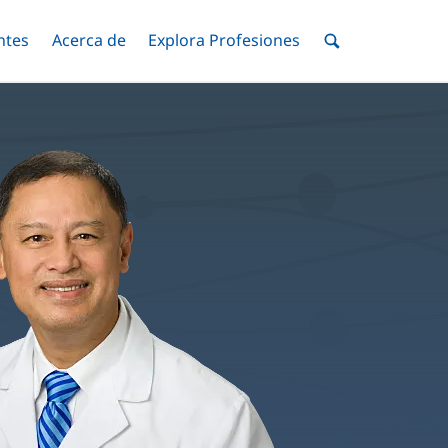
ntes
Menú
Acerca de
Menú
Explora Profesiones
Menú
nar
Alternar
Alternar
Alternar
Menú
de
Buscar