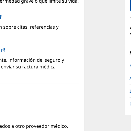
fermedad grave o que limite su vida.
(Se
abre
 sobre citas, referencias y
en
una
ventana
C
(Se
nueva)
abre
te, información del seguro y
en
y enviar su factura médica
una
ventana
nueva)
iados a otro proveedor médico.