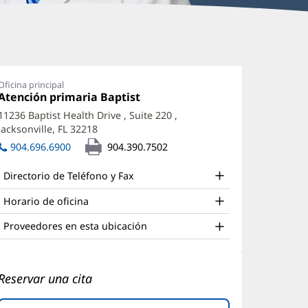
uirino
oledo,
Oficina principal
Oficina
Atención primaria Baptist
(Se
D
1:
abre
11236 Baptist Health Drive
, Suite 220
,
ffice
en
Jacksonville, FL 32218
(Se
una
nd
abre
ventana
904.696.6900
904.390.7502
en
nueva)
ther
una
Directorio de Teléfono y Fax
atient
ventana
nueva)
nformation
Horario de oficina
Proveedores en esta ubicación
Reservar una cita