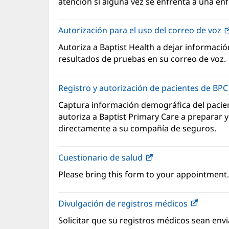
atención si alguna vez se enfrenta a una en
Autorización para el uso del correo de voz
Autoriza a Baptist Health a dejar información
resultados de pruebas en su correo de voz.
Registro y autorización de pacientes de BP
Captura información demográfica del pacien
autoriza a Baptist Primary Care a preparar 
directamente a su compañía de seguros.
Cuestionario de salud
(Se
abre
Please bring this form to your appointment.
en
una
Divulgación de registros médicos
ventana
nueva)
Solicitar que su registros médicos sean env