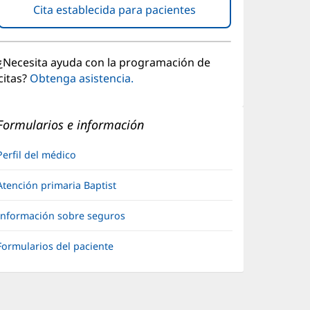
Cita establecida para pacientes
(Se
abre
en
una
¿Necesita ayuda con la programación de
ventana
citas?
Obtenga asistencia.
nueva)
Formularios e información
Perfil del médico
Atención primaria Baptist
Información sobre seguros
Formularios del paciente