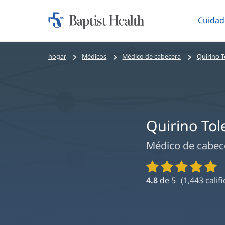
Cuidad
Iniciar:
Altern
Baptist
Health
Bread
hogar
Médicos
Médico de cabecera
Quirino 
crumbs
navigation
Quirino To
Médico de cabec
Calificaciones
y
4.8
de 5
(
1,443
calif
reseñas
de
proveedores