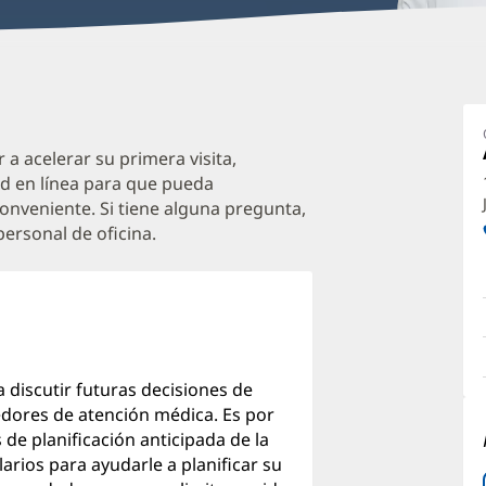
Q
T
M
 a acelerar su primera visita,
d en línea para que pueda
O
onveniente. Si tiene alguna pregunta,
a
ersonal de oficina.
O
P
I
a discutir futuras decisiones de
edores de atención médica. Es por
e planificación anticipada de la
arios para ayudarle a planificar su