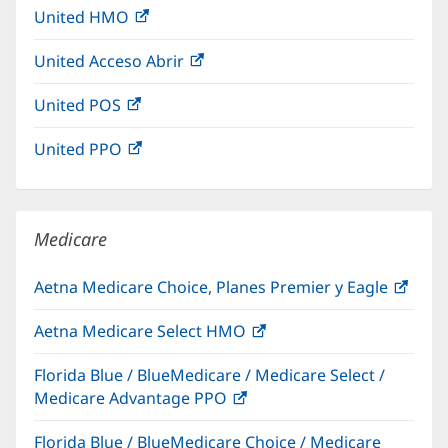
United HMO
(Se
en
ventana
abre
una
nueva)
United Acceso Abrir
(Se
en
ventana
abre
una
nueva)
United POS
(Se
en
ventana
abre
una
nueva)
United PPO
(Se
en
ventana
abre
una
nueva)
en
ventana
una
nueva)
Medicare
ventana
nueva)
Aetna Medicare Choice, Planes Premier y Eagle
(Se
abre
Aetna Medicare Select HMO
(Se
en
abre
una
Florida Blue / BlueMedicare / Medicare Select /
en
vent
Medicare Advantage PPO
(Se
una
nuev
abre
ventana
Florida Blue / BlueMedicare Choice / Medicare
en
nueva)