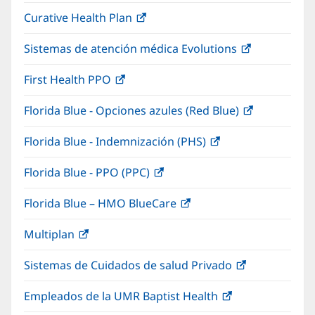
abre
una
nueva)
Curative Health Plan
(Se
en
ventana
abre
una
nueva)
Sistemas de atención médica Evolutions
(Se
en
ventana
abre
una
nueva)
First Health PPO
(Se
en
ventana
abre
una
nueva)
Florida Blue - Opciones azules (Red Blue)
(Se
en
ventana
abre
una
nueva)
Florida Blue - Indemnización (PHS)
(Se
en
ventana
abre
una
nueva)
Florida Blue - PPO (PPC)
(Se
en
ventana
abre
una
nueva)
Florida Blue – HMO BlueCare
(Se
en
ventana
abre
una
nueva)
Multiplan
(Se
en
ventana
abre
una
nueva)
Sistemas de Cuidados de salud Privado
(Se
en
ventana
abre
una
nueva)
Empleados de la UMR Baptist Health
(Se
en
ventana
abre
una
nueva)