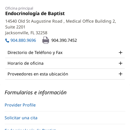
Courtney
Oficina principal
Nicholson,
Oficina
Endocrinología de Baptist
(Se
1:
abre
PA-
14540 Old St Augustine Road
, Medical Office Building 2,
en
Suite 2201
C
una
Jacksonville, FL 32258
(Se
ventana
Office
abre
nueva)
904.880.9696
904.390.7452
en
and
una
Directorio de Teléfono y Fax
Other
ventana
nueva)
Horario de oficina
Patient
Information
Proveedores en esta ubicación
Formularios e información
Provider Profile
Solicitar una cita