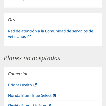
abre
ventana
en
nueva)
una
Otro
ventana
nueva)
Red de atención a la Comunidad de servicios de
veteranos
(Se
abre
en
una
Planes no aceptados
ventana
nueva)
Comercial
Bright Health
(Se
abre
Florida Blue - Blue Select
(Se
en
abre
una
Florida Blue – MyBlue
(Se