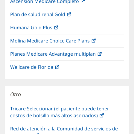
Ascensión Medicare Completo
(Se
abre
Plan de salud renal Gold
(Se
en
abre
una
Humana Gold Plus
(Se
en
ventana
abre
una
nueva)
Molina Medicare Choice Care Plans
(Se
en
ventana
abre
una
nueva)
Planes Medicare Advantage multiplan
(Se
en
ventana
abre
una
nueva)
Wellcare de Florida
(Se
en
ventana
abre
una
nueva)
en
ventana
una
nueva)
Otro
ventana
nueva)
Tricare Seleccionar (el paciente puede tener
costos de bolsillo más altos asociados)
(Se
abre
Red de atención a la Comunidad de servicios de
en