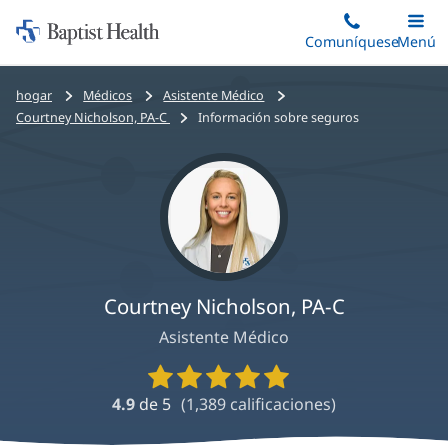
Iniciar:
Saltar
Comuníquese
Alterna
Menú
Princip
al
Baptist
contenido
Health
Bread
hogar
Médicos
Asistente Médico
principal
crumbs
Courtney Nicholson, PA-C
Información sobre seguros
navigation
Courtney Nicholson, PA-C
Asistente Médico
Calificaciones
y
4.9
de 5
(
1,389
calificaciones)
reseñas
de
proveedores