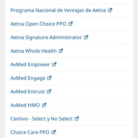
abre
una
nueva)
Programa Nacional de Ventajas de Aetna
(Se
en
ventana
abre
una
nueva)
Aetna Open Choice PPO
(Se
en
ventana
abre
una
nueva)
Aetna Signature Administrator
(Se
en
ventana
abre
una
nueva)
Aetna Whole Health
(Se
en
ventana
abre
una
nueva)
AvMed Empower
(Se
en
ventana
abre
una
nueva)
AvMed Engage
(Se
en
ventana
abre
una
nueva)
AvMed Entrust
(Se
en
ventana
abre
una
nueva)
AvMed HMO
(Se
en
ventana
abre
una
nueva)
Centivo - Select y No Select
(Se
en
ventana
abre
una
nueva)
Choice Care PPO
(Se
en
ventana