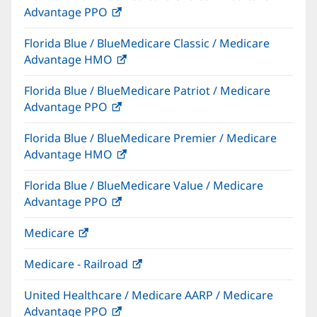
Advantage PPO
(Se
una
abre
ventana
Florida Blue / BlueMedicare Classic / Medicare
en
nueva)
Advantage HMO
(Se
una
abre
ventana
Florida Blue / BlueMedicare Patriot / Medicare
en
nueva)
Advantage PPO
(Se
una
abre
ventana
Florida Blue / BlueMedicare Premier / Medicare
en
nueva)
Advantage HMO
(Se
una
abre
ventana
Florida Blue / BlueMedicare Value / Medicare
en
nueva)
Advantage PPO
(Se
una
abre
ventana
Medicare
(Se
en
nueva)
abre
una
Medicare - Railroad
(Se
en
ventana
abre
una
nueva)
United Healthcare / Medicare AARP / Medicare
en
ventana
Advantage PPO
(Se
una
nueva)