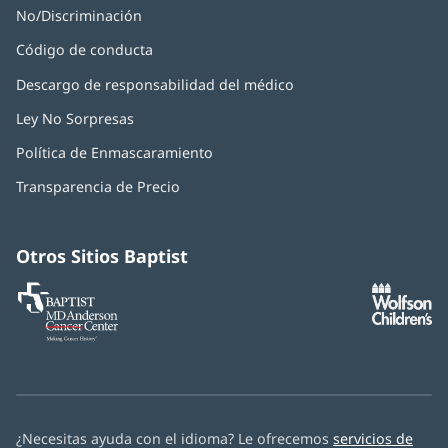
No/Discriminación
Código de conducta
Descargo de responsabilidad del médico
Ley No Sorpresas
(Se
abre
Política de Enmascaramiento
(Se
en
abre
una
Transparencia de Precio
en
ventana
una
nueva)
ventana
nueva)
Otros Sitios Baptist
Baptist
(Se
(S
MD
abre
ab
Anderson
en
e
Cancer
una
u
Center
ventana
ve
nueva)
nu
¿Necesitas ayuda con el idioma? Le ofrecemos
servicios de