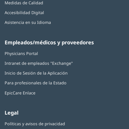
Medidas de Calidad
Accesibilidad Digital
Asistencia en su Idioma
Empleados/médicos y proveedores
Physicians Portal
(Se
abre
Intranet de empleados "Exchange"
(Se
en
abre
una
Inicio de Sesión de la Aplicación
(Se
en
ventana
abre
una
nueva)
Para profesionales de la Estado
en
ventana
una
nueva)
EpicCare Enlace
ventana
nueva)
Legal
Políticas y avisos de privacidad