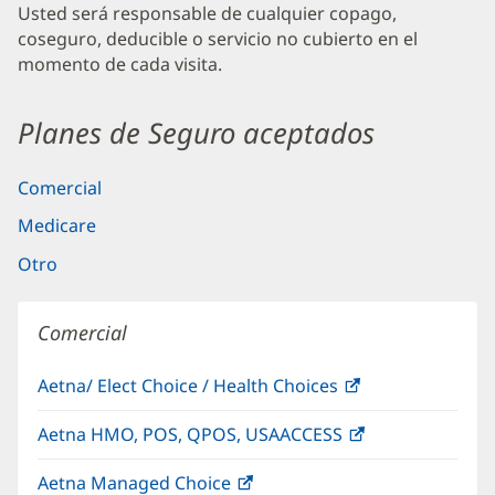
Usted será responsable de cualquier copago,
coseguro, deducible o servicio no cubierto en el
momento de cada visita.
Planes de Seguro aceptados
Comercial
Medicare
Otro
Comercial
Aetna/ Elect Choice / Health Choices
(Se
abre
Aetna HMO, POS, QPOS, USAACCESS
(Se
en
abre
una
Aetna Managed Choice
(Se
en
ventana