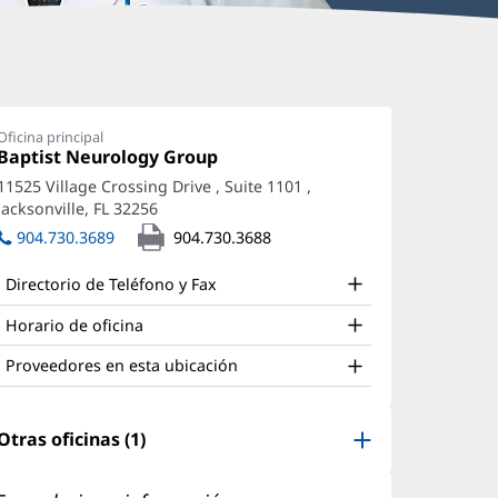
ic
onder,
Oficina principal
Oficina
Baptist Neurology Group
(Se
A-
1:
abre
11525 Village Crossing Drive
, Suite 1101
,
en
Jacksonville, FL 32256
(Se
una
ffice
abre
ventana
904.730.3689
904.730.3688
en
nueva)
nd
una
Directorio de Teléfono y Fax
ther
ventana
nueva)
atient
Horario de oficina
nformation
Proveedores en esta ubicación
Otras oficinas (1)