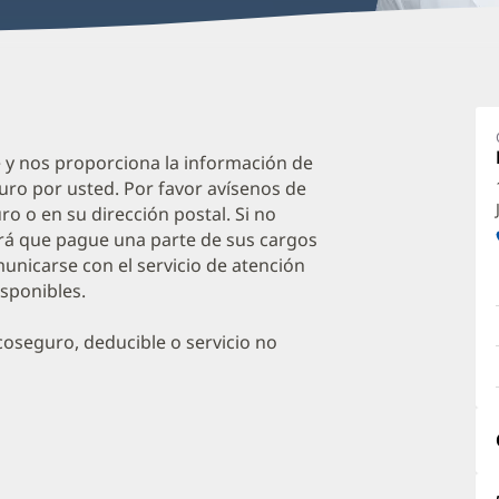
Er
P
P
e y nos proporciona la información de
uro por usted. Por favor avísenos de
C
o o en su dirección postal. Si no
O
irá que pague una parte de sus cargos
a
unicarse con el servicio de atención
isponibles.
O
P
oseguro, deducible o servicio no
I