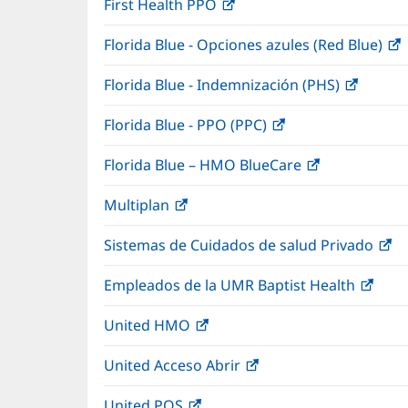
First Health PPO
(Se
e
ventana
abre
u
nueva)
Florida Blue - Opciones azules (Red Blue)
(
en
v
una
n
Florida Blue - Indemnización (PHS)
(Se
ventana
abre
nueva)
Florida Blue - PPO (PPC)
(Se
en
abre
una
Florida Blue – HMO BlueCare
(Se
en
ventan
abre
una
nueva)
Multiplan
(Se
en
ventana
abre
una
nueva)
Sistemas de Cuidados de salud Privado
(S
en
ventana
ab
una
nueva)
Empleados de la UMR Baptist Health
(Se
e
ventana
abre
u
nueva)
United HMO
(Se
en
ve
abre
una
nu
United Acceso Abrir
(Se
en
vent
abre
una
nuev
United POS
(Se
en