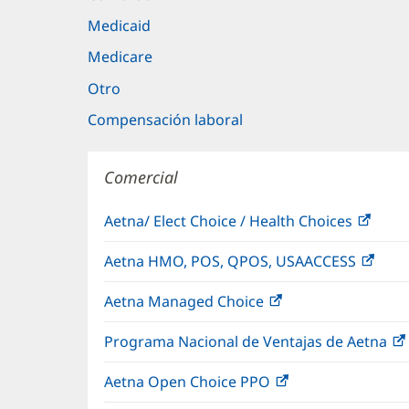
Medicaid
Medicare
Otro
Compensación laboral
Comercial
Aetna/ Elect Choice / Health Choices
(Se
abre
Aetna HMO, POS, QPOS, USAACCESS
(Se
en
abre
una
Aetna Managed Choice
(Se
en
vent
abre
una
nuev
Programa Nacional de Ventajas de Aetna
en
vent
una
nuev
Aetna Open Choice PPO
(Se
ventana
abre
nueva)