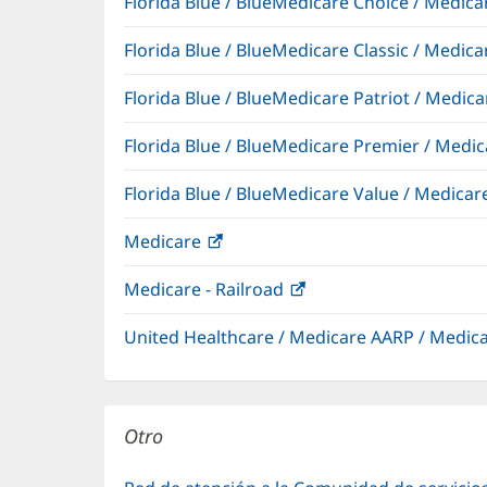
Florida Blue / BlueMedicare Choice / Medi
Florida Blue / BlueMedicare Classic / Med
Florida Blue / BlueMedicare Patriot / Medi
Florida Blue / BlueMedicare Premier / Me
Florida Blue / BlueMedicare Value / Medic
Medicare
(Se
abre
Medicare - Railroad
(Se
en
abre
una
United Healthcare / Medicare AARP / Medi
en
ventana
una
nueva)
ventana
nueva)
Otro