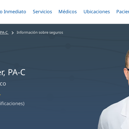
o Inmediato
Menú
Servicios
Menú
Médicos
Menú
Ubicaciones
Menú
Pacie
ar
Alternar
Alternar
Saltar
Alternar
Alter
al
contenido
 PA-C
Información sobre seguros
principal
r, PA-C
ico
ificaciones)