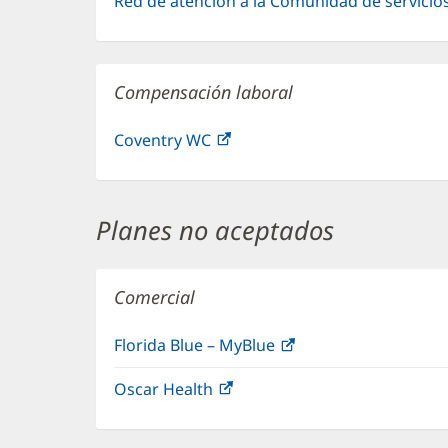
Red de atención a la Comunidad de servicio
Compensación laboral
Coventry WC
(Se
abre
en
una
Planes no aceptados
ventana
nueva)
Comercial
Florida Blue – MyBlue
(Se
abre
Oscar Health
(Se
en
abre
una
en
ventana