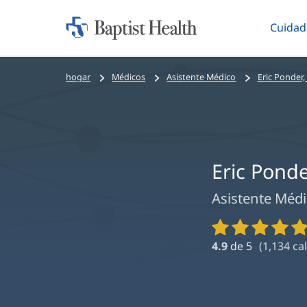
Cuidad
Iniciar:
Altern
Baptist
Health
Bread
hogar
Médicos
Asistente Médico
Eric Ponder,
crumbs
navigation
Eric Ponde
Asistente Méd
Calificaciones
y
4.9
de 5
(
1,134
cal
reseñas
de
proveedores