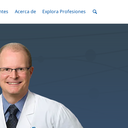
ntes
Menú
Acerca de
Menú
Explora Profesiones
Menú
nar
Alternar
Alternar
Alternar
Menú
de
Buscar