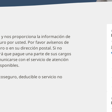
L
M
P
e y nos proporciona la información de
uro por usted. Por favor avísenos de
P
o o en su dirección postal. Si no
C
irá que pague una parte de sus cargos
O
unicarse con el servicio de atención
isponibles.
a
O
oseguro, deducible o servicio no
P
I