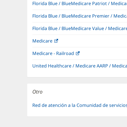
Florida Blue / BlueMedicare Patriot / Medi
Florida Blue / BlueMedicare Premier / Me
Florida Blue / BlueMedicare Value / Medic
Medicare
(Se
abre
Medicare - Railroad
(Se
en
abre
una
United Healthcare / Medicare AARP / Medi
en
ventana
una
nueva)
ventana
nueva)
Otro
Red de atención a la Comunidad de servicio