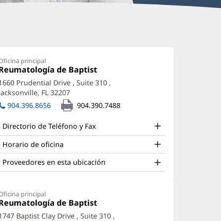
ayla
cDaniel,
Oficina principal
Oficina
Reumatología de Baptist
(Se
A,
1:
abre
1660 Prudential Drive
, Suite 310
,
A-
en
Jacksonville, FL 32207
(Se
una
abre
ventana
904.396.8656
904.390.7488
en
nueva)
ffice
una
Directorio de Teléfono y Fax
nd
ventana
nueva)
ther
Horario de oficina
atient
Proveedores en esta ubicación
nformation
Oficina principal
Office
Reumatología de Baptist
(Se
2:
abre
1747 Baptist Clay Drive
, Suite 310
,
en