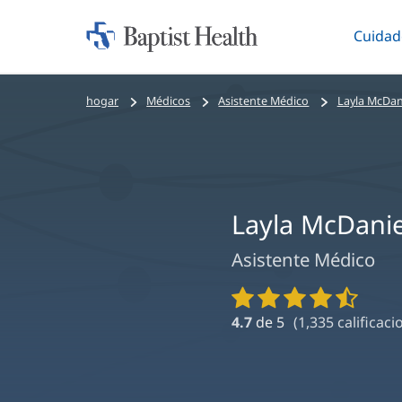
Cuidad
Iniciar:
Altern
Baptist
Health
Bread
hogar
Médicos
Asistente Médico
Layla McDani
crumbs
navigation
Layla McDanie
Asistente Médico
Calificaciones
y
4.7
de 5
(
1,335
calificaci
reseñas
de
proveedores