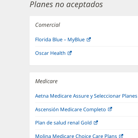
Planes no aceptados
Comercial
Florida Blue – MyBlue
(Se
abre
Oscar Health
(Se
en
abre
una
en
ventana
una
nueva)
Medicare
ventana
nueva)
Aetna Medicare Assure y Seleccionar Plane
Ascensión Medicare Completo
(Se
abre
Plan de salud renal Gold
(Se
en
abre
una
Molina Medicare Choice Care Plans
(Se
en
ventana