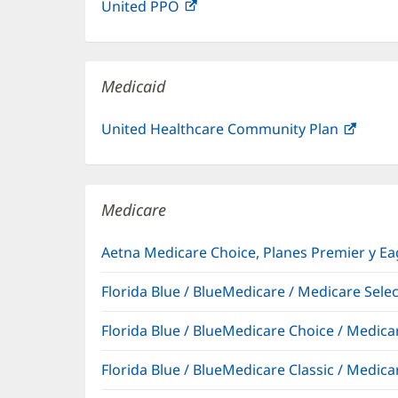
United PPO
(Se
en
ventana
abre
una
nueva)
en
ventana
una
nueva)
Medicaid
ventana
nueva)
United Healthcare Community Plan
(Se
abre
en
una
Medicare
venta
nueva
Aetna Medicare Choice, Planes Premier y E
Florida Blue / BlueMedicare / Medicare Sel
Florida Blue / BlueMedicare Choice / Medi
Florida Blue / BlueMedicare Classic / Med