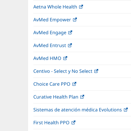
abre
una
Aetna Whole Health
(Se
en
ventana
abre
una
nueva)
AvMed Empower
(Se
en
ventana
abre
una
nueva)
AvMed Engage
(Se
en
ventana
abre
una
nueva)
AvMed Entrust
(Se
en
ventana
abre
una
nueva)
AvMed HMO
(Se
en
ventana
abre
una
nueva)
Centivo - Select y No Select
(Se
en
ventana
abre
una
nueva)
Choice Care PPO
(Se
en
ventana
abre
una
nueva)
Curative Health Plan
(Se
en
ventana
abre
una
nueva)
Sistemas de atención médica Evolutions
(
en
ventana
a
una
nueva)
First Health PPO
(Se
e
ventana
abre
u
nueva)