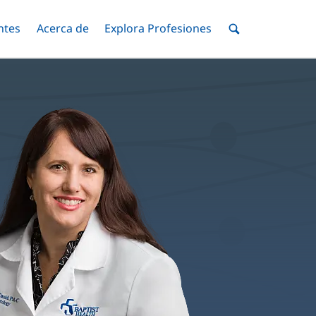
ntes
Menú
Acerca de
Menú
Explora Profesiones
Menú
nar
Alternar
Alternar
Alternar
Menú
de
Buscar