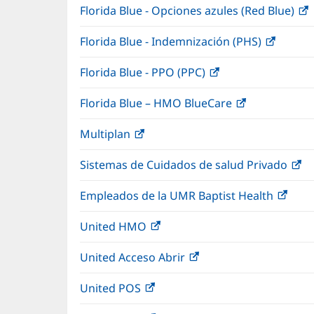
Florida Blue - Opciones azules (Red Blue)
(
en
v
una
n
Florida Blue - Indemnización (PHS)
(Se
ventana
abre
nueva)
Florida Blue - PPO (PPC)
(Se
en
abre
una
Florida Blue – HMO BlueCare
(Se
en
ventan
abre
una
nueva)
Multiplan
(Se
en
ventana
abre
una
nueva)
Sistemas de Cuidados de salud Privado
(S
en
ventana
ab
una
nueva)
Empleados de la UMR Baptist Health
(Se
e
ventana
abre
u
nueva)
United HMO
(Se
en
ve
abre
una
nu
United Acceso Abrir
(Se
en
vent
abre
una
nuev
United POS
(Se
en
ventana
abre
una
nueva)