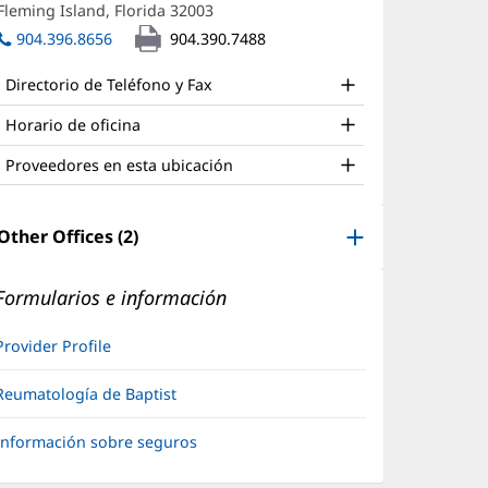
Fleming Island, Florida 32003
(Se
una
abre
ventana
904.396.8656
904.390.7488
en
nueva)
una
Directorio de Teléfono y Fax
ventana
nueva)
Horario de oficina
Proveedores en esta ubicación
Other Offices (2)
Formularios e información
Provider Profile
Reumatología de Baptist
Información sobre seguros