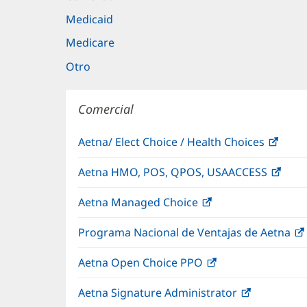
Medicaid
Medicare
Otro
Comercial
Aetna/ Elect Choice / Health Choices
(Se
abre
Aetna HMO, POS, QPOS, USAACCESS
(Se
en
abre
una
Aetna Managed Choice
(Se
en
vent
abre
una
nuev
Programa Nacional de Ventajas de Aetna
en
vent
una
nuev
Aetna Open Choice PPO
(Se
ventana
abre
nueva)
Aetna Signature Administrator
(Se
en