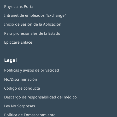
Physicians Portal
(Se
abre
Intranet de empleados "Exchange"
(Se
en
abre
una
Inicio de Sesión de la Aplicación
(Se
en
ventana
abre
una
nueva)
Para profesionales de la Estado
en
ventana
una
nueva)
EpicCare Enlace
ventana
nueva)
Legal
Políticas y avisos de privacidad
No/Discriminación
Código de conducta
Descargo de responsabilidad del médico
Ley No Sorpresas
(Se
abre
Política de Enmascaramiento
(Se
en