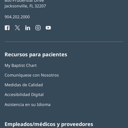
Baptist
800 Prudential Drive
Health
Jacksonville, FL 32207
(Se
abre
Número
904.202.2000
en
de
una
Facebook
(Se
Twitter
(Se
LinkedIn
(Se
Instagram
(Se
YouTube
(Se
Teléfono
ventana
abre
abre
abre
abre
abre
de
nueva)
en
en
en
en
en
Baptist
una
una
una
una
una
Health:
ventana
ventana
ventana
ventana
ventana
Recursos para pacientes
nueva)
nueva)
nueva)
nueva)
nueva)
My Baptist Chart
Comuníquese con Nosotros
Medidas de Calidad
Accesibilidad Digital
Asistencia en su Idioma
Empleados/médicos y proveedores