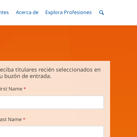
ntes
Menú
Acerca de
Menú
Explora Profesiones
Menú
nar
Alternar
Alternar
Alternar
Menú
de
Buscar
eciba titulares recién seleccionados en
u buzón de entrada.
irst Name
ast Name