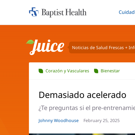
Cuidad
Iniciar:
Altern
Baptist
Health
Noticias de Salud Frescas + In
Juice
Corazón y Vasculares
Bienestar
Demasiado acelerado
¿Te preguntas si el pre-entrenami
Autor
Johnny Woodhouse
Fecha
February 25, 2025
del
del
artículo:
artículo: