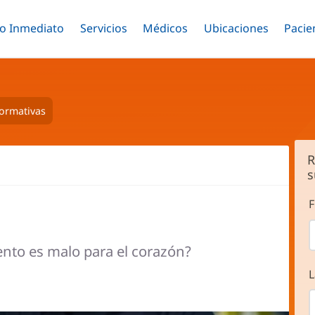
o Inmediato
Menú
Servicios
Menú
Médicos
Menú
Ubicaciones
Menú
Pacie
ar
Alternar
Alternar
Saltar
Alternar
Alter
al
contenido
principal
formativas
R
s
F
ento es malo para el corazón?
L