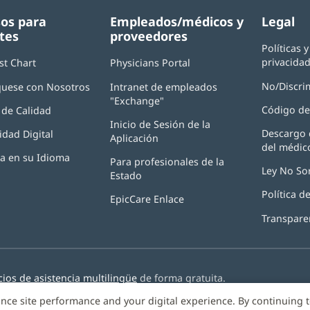
os para
Empleados/médicos y
Legal
tes
proveedores
Políticas 
privacida
st Chart
Physicians Portal
(Se
abre
No/Discri
uese con Nosotros
Intranet de empleados
en
"Exchange"
(Se
una
Código de
de Calidad
abre
ventana
Inicio de Sesión de la
en
nueva)
Descargo 
idad Digital
Aplicación
(Se
una
del médic
abre
ventana
ia en su Idioma
Para profesionales de la
en
nueva)
Ley No So
Estado
una
ventana
Política 
EpicCare Enlace
nueva)
Transpare
cios de asistencia multilingüe
de forma gratuita.
nce site performance and your digital experience. By continuing 