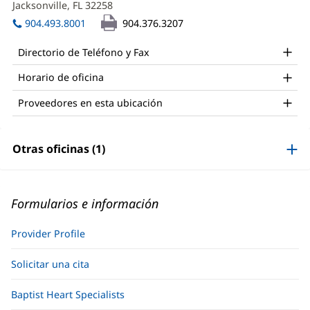
Jacksonville, FL 32258
(Se
ventana
abre
nueva)
904.493.8001
904.376.3207
en
una
Directorio de Teléfono y Fax
ventana
nueva)
Horario de oficina
Proveedores en esta ubicación
Otras oficinas (1)
Formularios e información
Provider Profile
Solicitar una cita
Baptist Heart Specialists