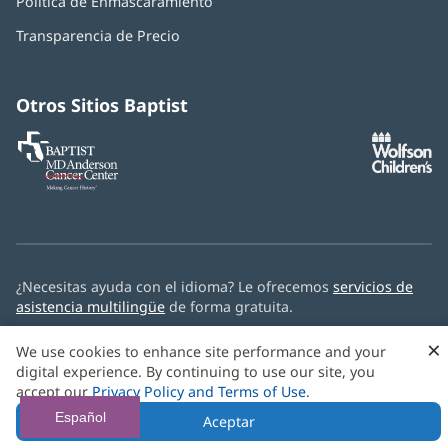
Política de Enmascaramiento
(Se
en
abre
una
Transparencia de Precio
en
ventana
una
nueva)
ventana
nueva)
Otros Sitios Baptist
Baptist
(Se
(S
MD
abre
ab
Anderson
en
e
Cancer
una
u
Center
ventana
ve
nueva)
nu
¿Necesitas ayuda con el idioma? Le ofrecemos
servicios de
asistencia multilingüe
de forma gratuita.
×
© 2026 Baptist Health
We use cookies to enhance site performance and your
digital experience. By continuing to use our site, you
accept our
Privacy Policy and Terms of Use
.
Español
Aceptar