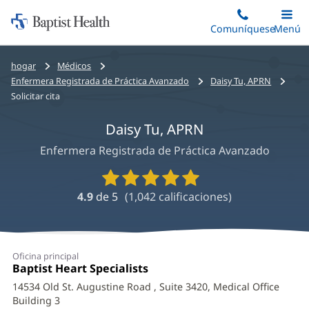
Iniciar:
Saltar
Comuníquese
Alterna
Menú
Princip
al
Baptist
contenido
Health
Bread
hogar
Médicos
principal
crumbs
Enfermera Registrada de Práctica Avanzado
Daisy Tu, APRN
navigation
Solicitar cita
Daisy Tu, APRN
Enfermera Registrada de Práctica Avanzado
Calificaciones
y
4.9
de 5
(
1,042
calificaciones)
reseñas
de
proveedores
Oficina principal
Oficina
Baptist Heart Specialists
(Se
1:
abre
14534 Old St. Augustine Road
, Suite 3420, Medical Office
en
Building 3
una