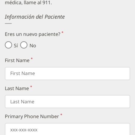
médica, llame al 911.
Error
Información del Paciente
*
Eres un nuevo paciente?
(requerido)
Sí
No
*
First Name
(requerido)
*
Last Name
(requerido)
*
Primary Phone Number
(requerido)