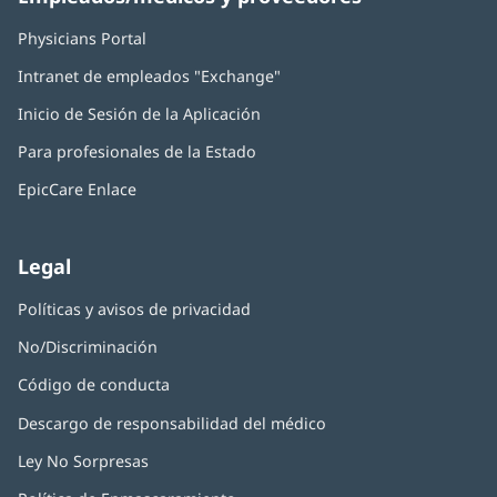
Physicians Portal
(Se
abre
Intranet de empleados "Exchange"
(Se
en
abre
una
Inicio de Sesión de la Aplicación
(Se
en
ventana
abre
una
nueva)
Para profesionales de la Estado
en
ventana
una
nueva)
EpicCare Enlace
ventana
nueva)
Legal
Políticas y avisos de privacidad
No/Discriminación
Código de conducta
Descargo de responsabilidad del médico
Ley No Sorpresas
(Se
abre