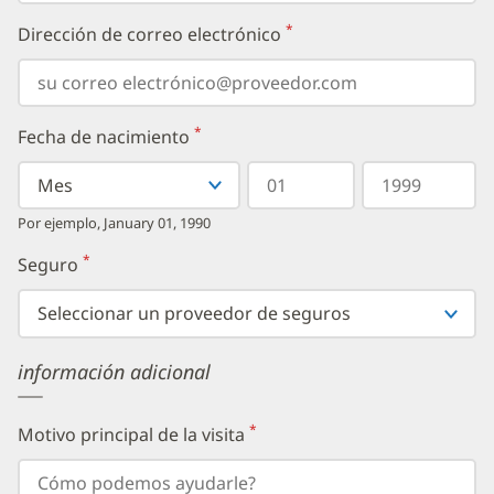
*
Dirección de correo electrónico
(requerido)
*
Fecha de nacimiento
(requerido)
Seleccionar
Seleccionar
Día
Año
su
un
en
en
mes
Mes
dos
cuatro
Por ejemplo, January 01, 1990
de
dígitos
dígitos
nacimiento
*
Seguro
(requerido)
en
el
menú
desplegable,
luego
información adicional
ingrese
su
día
de
*
Motivo principal de la visita
(requerido)
nacimiento,
seguido
de