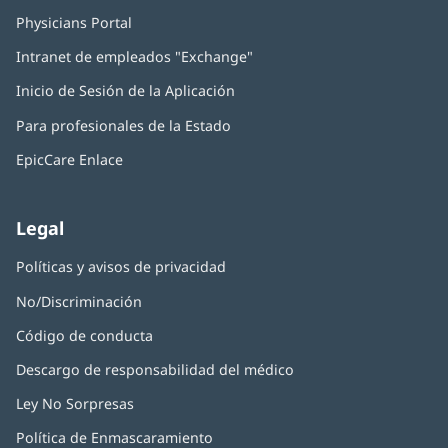
Physicians Portal
(Se
abre
Intranet de empleados "Exchange"
(Se
en
abre
una
Inicio de Sesión de la Aplicación
(Se
en
ventana
abre
una
nueva)
Para profesionales de la Estado
en
ventana
una
nueva)
EpicCare Enlace
ventana
nueva)
Legal
Políticas y avisos de privacidad
No/Discriminación
Código de conducta
Descargo de responsabilidad del médico
Ley No Sorpresas
(Se
abre
Política de Enmascaramiento
(Se
en