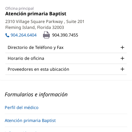
Oficina principal
Oficina
Atención primaria Baptist
(Se
1:
abre
2310 Village Square Parkway
, Suite 201
en
Fleming Island, Florida 32003
(Se
una
abre
ventana
904.264.6404
904.390.7455
en
nueva)
una
Directorio de Teléfono y Fax
ventana
nueva)
Horario de oficina
Proveedores en esta ubicación
Formularios e información
Perfil del médico
Atención primaria Baptist