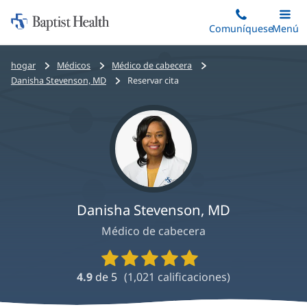
Iniciar:
Saltar
Comuníquese
Alterna
Menú
Princip
al
Baptist
contenido
Health
Bread
hogar
Médicos
Médico de cabecera
principal
crumbs
Danisha Stevenson, MD
Reservar cita
navigation
Danisha Stevenson, MD
Médico de cabecera
Calificaciones
y
4.9
de 5
(
1,021
calificaciones)
reseñas
de
proveedores