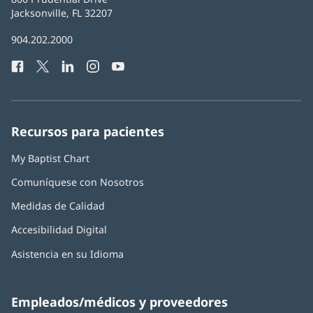
Health
Jacksonville, FL 32207
(Se
abre
Número
904.202.2000
en
de
una
Facebook
(Se
Twitter
(Se
LinkedIn
(Se
Instagram
(Se
YouTube
(Se
Teléfono
ventana
abre
abre
abre
abre
abre
de
nueva)
en
en
en
en
en
Baptist
una
una
una
una
una
Health:
ventana
ventana
ventana
ventana
ventana
Recursos para pacientes
nueva)
nueva)
nueva)
nueva)
nueva)
My Baptist Chart
Comuníquese con Nosotros
Medidas de Calidad
Accesibilidad Digital
Asistencia en su Idioma
Empleados/médicos y proveedores