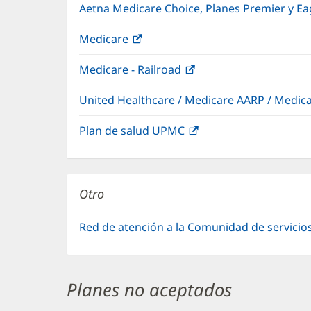
Aetna Medicare Choice, Planes Premier y E
Medicare
(Se
abre
Medicare - Railroad
(Se
en
abre
una
United Healthcare / Medicare AARP / Medi
en
ventana
una
nueva)
Plan de salud UPMC
(Se
ventana
abre
nueva)
en
una
Otro
ventana
nueva)
Red de atención a la Comunidad de servicio
Planes no aceptados