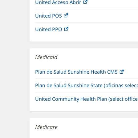
United Acceso Abrir
(Se
en
vent
abre
una
nuev
United POS
(Se
en
ventana
abre
una
nueva)
United PPO
(Se
en
ventana
abre
una
nueva)
en
ventana
una
nueva)
Medicaid
ventana
nueva)
Plan de Salud Sunshine Health CMS
(Se
abre
Plan de Salud Sunshine State (oficinas sele
en
una
United Community Health Plan (select offic
venta
nueva
Medicare