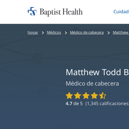
Cuidad
Iniciar:
Altern
Baptist
Health
Bread
hogar
Médicos
Médico de cabecera
Matthew 
crumbs
navigation
Matthew Todd B
Médico de cabecera
Calificaciones
y
4.7
de 5
(
1,345
calificaciones
reseñas
de
proveedores