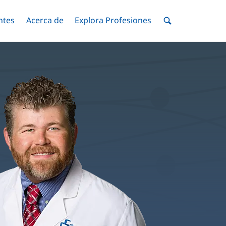
ntes
Menú
Acerca de
Menú
Explora Profesiones
Menú
nar
Alternar
Alternar
Alternar
Menú
de
Buscar