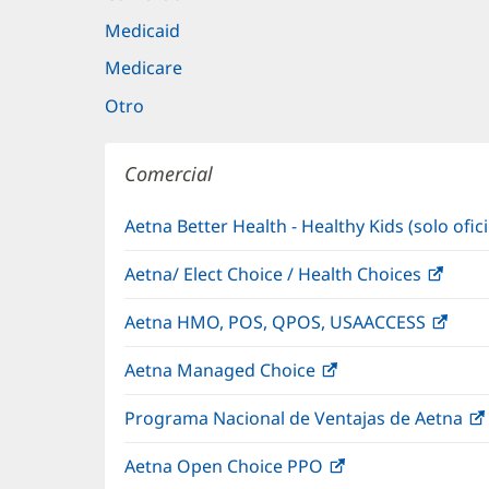
Medicaid
Medicare
Otro
Comercial
Aetna Better Health - Healthy Kids (solo ofi
Aetna/ Elect Choice / Health Choices
(Se
abre
Aetna HMO, POS, QPOS, USAACCESS
(Se
en
abre
una
Aetna Managed Choice
(Se
en
vent
abre
una
nuev
Programa Nacional de Ventajas de Aetna
en
vent
una
nuev
Aetna Open Choice PPO
(Se
ventana