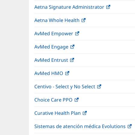
abre
nueva)
Aetna Signature Administrator
(Se
en
abre
una
Aetna Whole Health
(Se
en
ventana
abre
una
nueva)
AvMed Empower
(Se
en
ventana
abre
una
nueva)
AvMed Engage
(Se
en
ventana
abre
una
nueva)
AvMed Entrust
(Se
en
ventana
abre
una
nueva)
AvMed HMO
(Se
en
ventana
abre
una
nueva)
Centivo - Select y No Select
(Se
en
ventana
abre
una
nueva)
Choice Care PPO
(Se
en
ventana
abre
una
nueva)
Curative Health Plan
(Se
en
ventana
abre
una
nueva)
Sistemas de atención médica Evolutions
(
en
ventana
a
una
nueva)