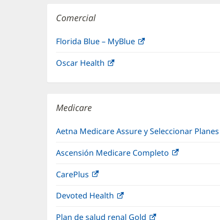
Comercial
Florida Blue – MyBlue
(Se
abre
Oscar Health
(Se
en
abre
una
en
ventana
una
nueva)
Medicare
ventana
nueva)
Aetna Medicare Assure y Seleccionar Plane
Ascensión Medicare Completo
(Se
abre
CarePlus
(Se
en
abre
una
Devoted Health
(Se
en
ventana
abre
una
nueva)
Plan de salud renal Gold
(Se
en
ventana