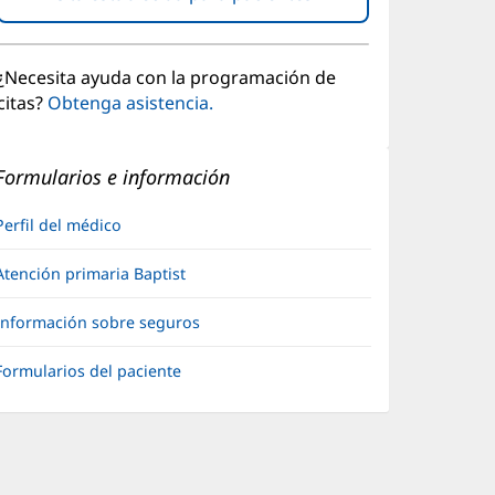
abre
en
una
¿Necesita ayuda con la programación de
ventana
citas?
Obtenga asistencia.
nueva)
Formularios e información
Perfil del médico
Atención primaria Baptist
Información sobre seguros
Formularios del paciente