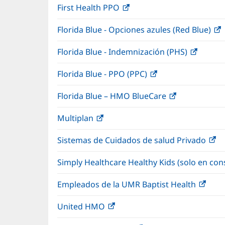
First Health PPO
(Se
e
ventana
abre
u
nueva)
Florida Blue - Opciones azules (Red Blue)
(
en
v
una
n
Florida Blue - Indemnización (PHS)
(Se
ventana
abre
nueva)
Florida Blue - PPO (PPC)
(Se
en
abre
una
Florida Blue – HMO BlueCare
(Se
en
ventan
abre
una
nueva)
Multiplan
(Se
en
ventana
abre
una
nueva)
Sistemas de Cuidados de salud Privado
(S
en
ventana
ab
una
nueva)
Simply Healthcare Healthy Kids (solo en con
e
ventana
u
nueva)
Empleados de la UMR Baptist Health
(Se
ve
abre
nu
United HMO
(Se
en
abre
una