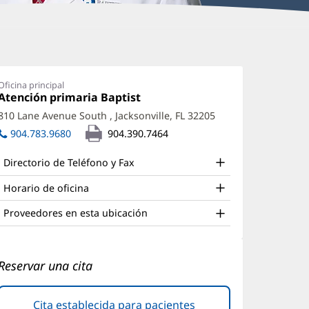
atthew
odd
Oficina principal
Oficina
Atención primaria Baptist
(Se
raddock,
1:
abre
810 Lane Avenue South
,
Jacksonville, FL 32205
(Se
O
en
abre
904.783.9680
904.390.7464
una
ffice
en
ventana
una
nueva)
nd
Directorio de Teléfono y Fax
ventana
ther
nueva)
Horario de oficina
atient
Proveedores en esta ubicación
nformation
Reservar una cita
Cita establecida para pacientes
(Se