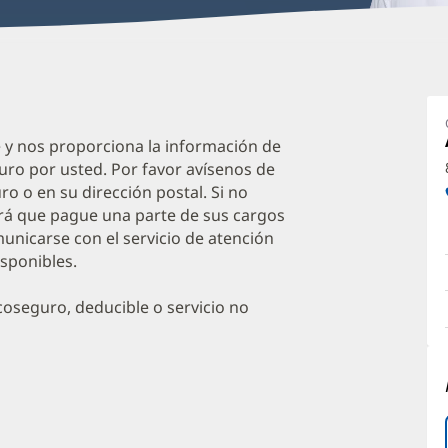
M
T
B
e y nos proporciona la información de
uro por usted. Por favor avísenos de
D
o o en su dirección postal. Si no
O
irá que pague una parte de sus cargos
a
unicarse con el servicio de atención
isponibles.
O
P
oseguro, deducible o servicio no
I