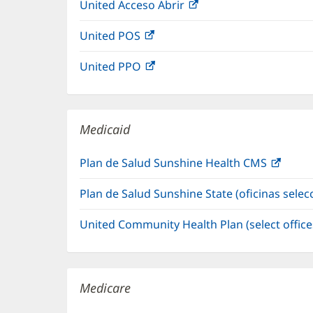
United Acceso Abrir
(Se
en
vent
abre
una
nuev
United POS
(Se
en
ventana
abre
una
nueva)
United PPO
(Se
en
ventana
abre
una
nueva)
en
ventana
una
nueva)
Medicaid
ventana
nueva)
Plan de Salud Sunshine Health CMS
(Se
abre
Plan de Salud Sunshine State (oficinas sele
en
una
United Community Health Plan (select offic
venta
nueva
Medicare