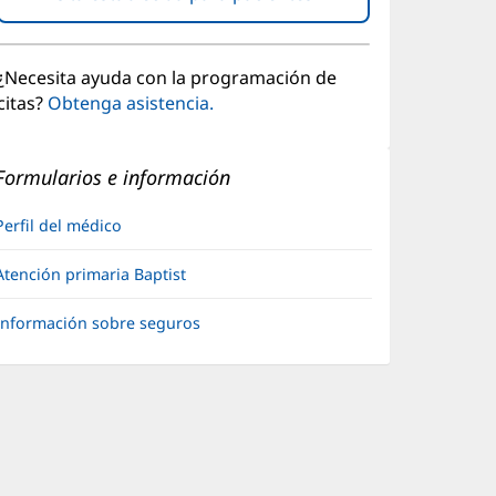
abre
en
una
¿Necesita ayuda con la programación de
ventana
citas?
Obtenga asistencia.
nueva)
Formularios e información
Perfil del médico
Atención primaria Baptist
Información sobre seguros