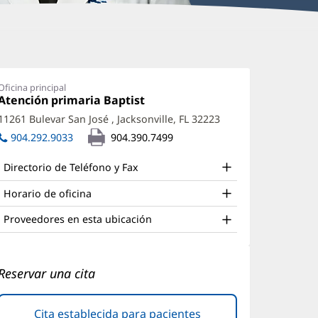
aim
uail,
Oficina principal
Oficina
Atención primaria Baptist
(Se
D
1:
abre
11261 Bulevar San José
,
Jacksonville, FL 32223
(Se
ffice
en
abre
904.292.9033
904.390.7499
una
nd
en
ventana
una
nueva)
ther
Directorio de Teléfono y Fax
ventana
atient
nueva)
Horario de oficina
nformation
Proveedores en esta ubicación
Reservar una cita
Cita establecida para pacientes
(Se