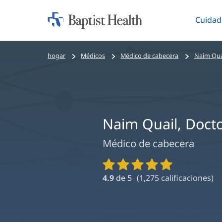
Cuidad
Iniciar:
Altern
Baptist
Health
Bread
hogar
Médicos
Médico de cabecera
Naim Quai
crumbs
navigation
Naim Quail, Doct
Médico de cabecera
Calificaciones
y
4.9
de 5
(
1,275
calificaciones)
reseñas
de
proveedores