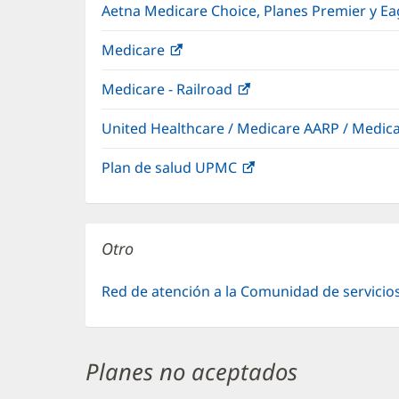
Aetna Medicare Choice, Planes Premier y E
Medicare
(Se
abre
Medicare - Railroad
(Se
en
abre
una
United Healthcare / Medicare AARP / Medi
en
ventana
una
nueva)
Plan de salud UPMC
(Se
ventana
abre
nueva)
en
una
Otro
ventana
nueva)
Red de atención a la Comunidad de servicio
Planes no aceptados