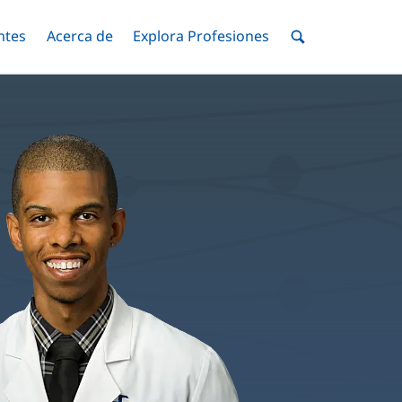
ntes
Menú
Acerca de
Menú
Explora Profesiones
Menú
nar
Alternar
Alternar
Alternar
Menú
de
Buscar