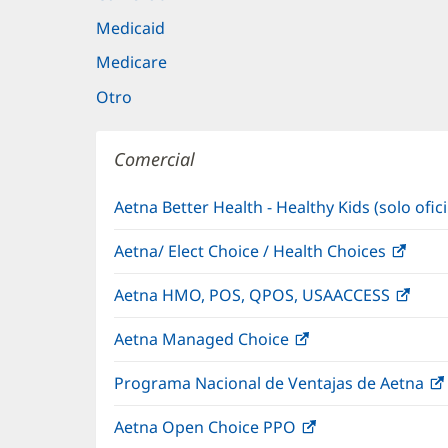
Medicaid
Medicare
Otro
Comercial
Aetna Better Health - Healthy Kids (solo ofi
Aetna/ Elect Choice / Health Choices
(Se
abre
Aetna HMO, POS, QPOS, USAACCESS
(Se
en
abre
una
Aetna Managed Choice
(Se
en
vent
abre
una
nuev
Programa Nacional de Ventajas de Aetna
en
vent
una
nuev
Aetna Open Choice PPO
(Se
ventana