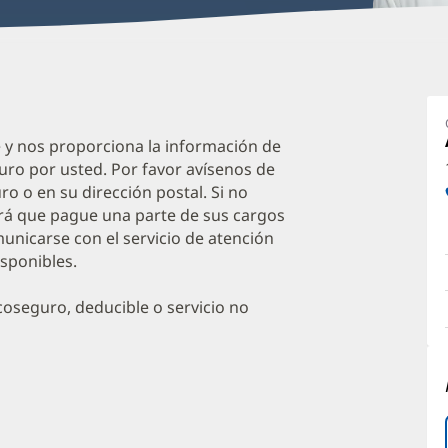
N
Q
M
e y nos proporciona la información de
uro por usted. Por favor avísenos de
O
o o en su dirección postal. Si no
a
irá que pague una parte de sus cargos
O
unicarse con el servicio de atención
isponibles.
P
I
oseguro, deducible o servicio no