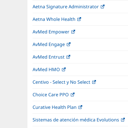
abre
nueva)
Aetna Signature Administrator
(Se
en
abre
una
Aetna Whole Health
(Se
en
ventana
abre
una
nueva)
AvMed Empower
(Se
en
ventana
abre
una
nueva)
AvMed Engage
(Se
en
ventana
abre
una
nueva)
AvMed Entrust
(Se
en
ventana
abre
una
nueva)
AvMed HMO
(Se
en
ventana
abre
una
nueva)
Centivo - Select y No Select
(Se
en
ventana
abre
una
nueva)
Choice Care PPO
(Se
en
ventana
abre
una
nueva)
Curative Health Plan
(Se
en
ventana
abre
una
nueva)
Sistemas de atención médica Evolutions
(
en
ventana
a
una
nueva)