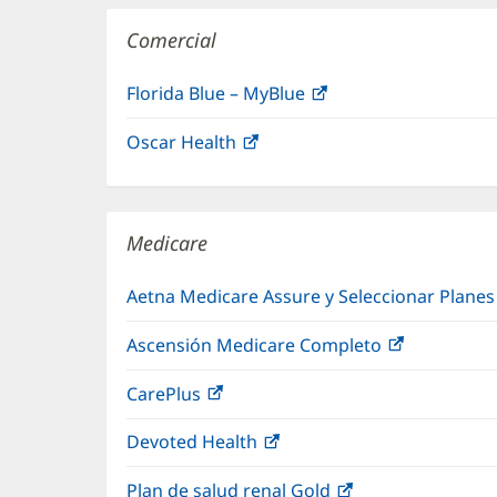
Comercial
Florida Blue – MyBlue
(Se
abre
Oscar Health
(Se
en
abre
una
en
ventana
una
nueva)
Medicare
ventana
nueva)
Aetna Medicare Assure y Seleccionar Plane
Ascensión Medicare Completo
(Se
abre
CarePlus
(Se
en
abre
una
Devoted Health
(Se
en
ventana
abre
una
nueva)
Plan de salud renal Gold
(Se
en
ventana