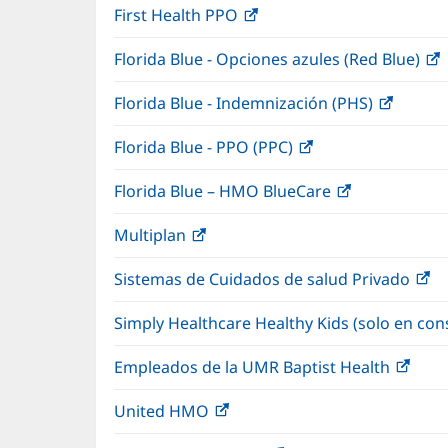
First Health PPO
(Se
e
ventana
abre
u
nueva)
Florida Blue - Opciones azules (Red Blue)
(
en
v
una
n
Florida Blue - Indemnización (PHS)
(Se
ventana
abre
nueva)
Florida Blue - PPO (PPC)
(Se
en
abre
una
Florida Blue – HMO BlueCare
(Se
en
ventan
abre
una
nueva)
Multiplan
(Se
en
ventana
abre
una
nueva)
Sistemas de Cuidados de salud Privado
(S
en
ventana
ab
una
nueva)
Simply Healthcare Healthy Kids (solo en con
e
ventana
u
nueva)
Empleados de la UMR Baptist Health
(Se
ve
abre
nu
United HMO
(Se
en
abre
una