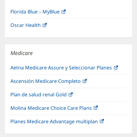
Florida Blue – MyBlue
(Se
abre
Oscar Health
(Se
en
abre
una
en
ventana
una
nueva)
Medicare
ventana
nueva)
Aetna Medicare Assure y Seleccionar Planes
(Se
abre
Ascensión Medicare Completo
(Se
en
abre
una
Plan de salud renal Gold
(Se
en
ventana
abre
una
nueva)
Molina Medicare Choice Care Plans
(Se
en
ventana
abre
una
nueva)
Planes Medicare Advantage multiplan
(Se
en
ventana
abre
una
nueva)
en
ventana