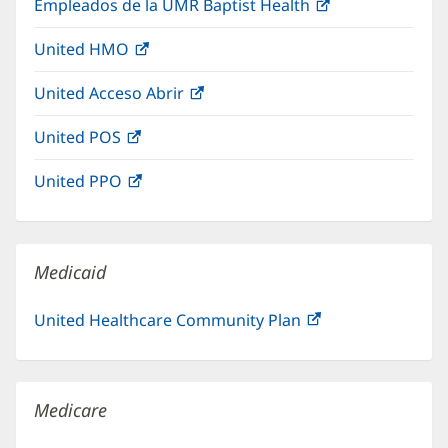
Empleados de la UMR Baptist Health
(Se
en
ventana
abre
una
nueva)
United HMO
(Se
en
ventana
abre
una
nueva)
United Acceso Abrir
(Se
en
ventana
abre
una
nueva)
United POS
(Se
en
ventana
abre
una
nueva)
United PPO
(Se
en
ventana
abre
una
nueva)
en
ventana
una
nueva)
Medicaid
ventana
nueva)
United Healthcare Community Plan
(Se
abre
en
una
Medicare
ventana
nueva)