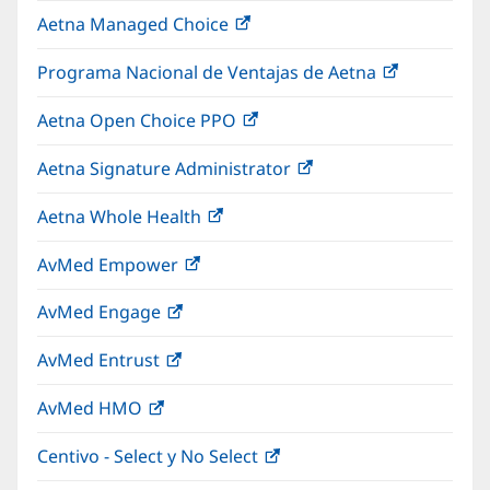
abre
una
Aetna Managed Choice
(Se
en
ventana
abre
una
nueva)
Programa Nacional de Ventajas de Aetna
(Se
en
ventana
abre
una
nueva)
Aetna Open Choice PPO
(Se
en
ventana
abre
una
nueva)
Aetna Signature Administrator
(Se
en
ventana
abre
una
nueva)
Aetna Whole Health
(Se
en
ventana
abre
una
nueva)
AvMed Empower
(Se
en
ventana
abre
una
nueva)
AvMed Engage
(Se
en
ventana
abre
una
nueva)
AvMed Entrust
(Se
en
ventana
abre
una
nueva)
AvMed HMO
(Se
en
ventana
abre
una
nueva)
Centivo - Select y No Select
(Se
en
ventana
abre
una
nueva)