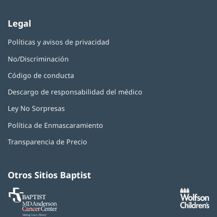
nueva)
Legal
Políticas y avisos de privacidad
No/Discriminación
Código de conducta
Descargo de responsabilidad del médico
Ley No Sorpresas
(Se
abre
Política de Enmascaramiento
(Se
en
abre
una
Transparencia de Precio
en
ventana
una
nueva)
ventana
nueva)
Otros Sitios Baptist
Baptist
(Se
(S
MD
abre
ab
Anderson
en
e
Cancer
una
u