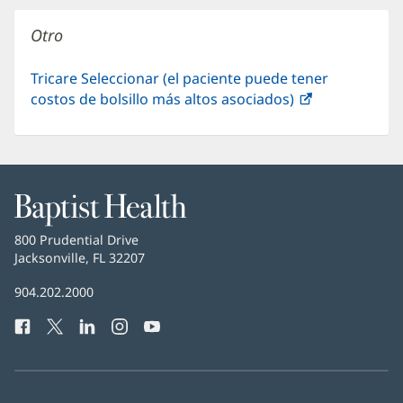
una
nueva)
Otro
ventana
nueva)
Tricare Seleccionar (el paciente puede tener
costos de bolsillo más altos asociados)
(Se
abre
en
una
ventana
nueva)
Baptist
Health
Baptist
800 Prudential Drive
Health
Jacksonville, FL 32207
(Se
abre
Número
904.202.2000
en
de
una
Facebook
(Se
Twitter
(Se
LinkedIn
(Se
Instagram
(Se
YouTube
(Se
Teléfono
ventana
abre
abre
abre
abre
abre
de
nueva)
en
en
en
en
en
Baptist
una
una
una
una
una
Health:
ventana
ventana
ventana
ventana
ventana