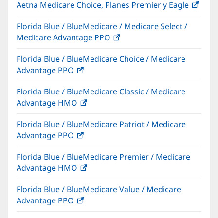
Aetna Medicare Choice, Planes Premier y Eagle
(Se
abre
Florida Blue / BlueMedicare / Medicare Select /
en
Medicare Advantage PPO
(Se
una
abre
vent
Florida Blue / BlueMedicare Choice / Medicare
en
nuev
Advantage PPO
(Se
una
abre
ventana
Florida Blue / BlueMedicare Classic / Medicare
en
nueva)
Advantage HMO
(Se
una
abre
ventana
Florida Blue / BlueMedicare Patriot / Medicare
en
nueva)
Advantage PPO
(Se
una
abre
ventana
Florida Blue / BlueMedicare Premier / Medicare
en
nueva)
Advantage HMO
(Se
una
abre
ventana
Florida Blue / BlueMedicare Value / Medicare
en
nueva)
Advantage PPO
(Se
una
abre
ventana