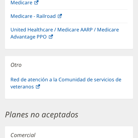
Medicare
(Se
en
nueva)
abre
una
Medicare - Railroad
(Se
en
ventana
abre
una
nueva)
United Healthcare / Medicare AARP / Medicare
en
ventana
Advantage PPO
(Se
una
nueva)
abre
ventana
en
nueva)
una
Otro
ventana
nueva)
Red de atención a la Comunidad de servicios de
veteranos
(Se
abre
en
una
Planes no aceptados
ventana
nueva)
Comercial