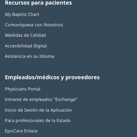
Recursos para pacientes
nueva)
nueva)
nueva)
nueva)
nueva)
My Baptist Chart
Comuníquese con Nosotros
Medidas de Calidad
Accesibilidad Digital
Asistencia en su Idioma
Empleados/médicos y proveedores
Physicians Portal
(Se
abre
Intranet de empleados "Exchange"
(Se
en
abre
una
Inicio de Sesión de la Aplicación
(Se
en
ventana
abre
una
nueva)
Para profesionales de la Estado
en
ventana
una
nueva)
EpicCare Enlace
ventana