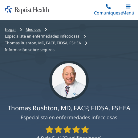
Iniciar:
Saltar
Comuníquese
Alterna
Menú
Princip
al
Baptist
contenido
Health
Bread
hogar
Médicos
principal
crumbs
Especialista en enfermedades infecciosas
navigation
Thomas Rushton, MD, FACP, FIDSA, FSHEA
Información sobre seguros
Thomas Rushton, MD, FACP, FIDSA, FSHEA
Especialista en enfermedades infecciosas
Calificaciones
y
4.9
de 5
(
122
calificaciones)