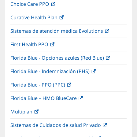
Choice Care PPO
(Se
en
ventana
abre
una
nueva)
Curative Health Plan
(Se
en
ventana
abre
una
nueva)
Sistemas de atención médica Evolutions
(Se
en
ventana
abre
una
nueva)
First Health PPO
(Se
en
ventana
abre
una
nueva)
Florida Blue - Opciones azules (Red Blue)
(Se
en
ventana
abre
una
nueva)
Florida Blue - Indemnización (PHS)
(Se
en
ventana
abre
una
nueva)
Florida Blue - PPO (PPC)
(Se
en
ventana
abre
una
nueva)
Florida Blue – HMO BlueCare
(Se
en
ventana
abre
una
nueva)
Multiplan
(Se
en
ventana
abre
una
nueva)
Sistemas de Cuidados de salud Privado
(Se
en
ventana
abre
una
nueva)