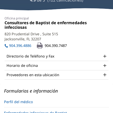
reseñas
de
proveedores
Thomas
Oficina principal
Rushton,
Oficina
Consultores de Baptist de enfermedades
1:
infecciosas
(Se
MD,
abre
820 Prudential Drive
, Suite 515
FACP,
en
Jacksonville, FL 32207
(Se
una
FIDSA,
abre
ventana
904.396.4886
904.390.7487
en
nueva)
FSHEA
una
Directorio de Teléfono y Fax
Office
ventana
nueva)
Horario de oficina
and
Other
Proveedores en esta ubicación
Patient
Information
Formularios e información
Perfil del médico
Enfermedades infecciosas de Baptist