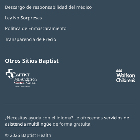
Descargo de responsabilidad del médico
Ley No Sorpresas
(Se
abre
Política de Enmascaramiento
(Se
en
abre
una
Transparencia de Precio
en
ventana
una
nueva)
ventana
nueva)
Otros Sitios Baptist
Baptist
(Se
(S
MD
abre
ab
Anderson
en
e
Cancer
una
u
Center
ventana
ve
nueva)
nu
¿Necesitas ayuda con el idioma? Le ofrecemos
servicios de
asistencia multilingüe
de forma gratuita.
© 2026 Baptist Health