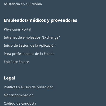
Asistencia en su Idioma
Empleados/médicos y proveedores
Physicians Portal
(Se
abre
Intranet de empleados "Exchange"
(Se
en
abre
una
Inicio de Sesión de la Aplicación
(Se
en
ventana
abre
una
nueva)
Para profesionales de la Estado
en
ventana
una
nueva)
EpicCare Enlace
ventana
nueva)
Legal
Políticas y avisos de privacidad
No/Discriminación
Código de conducta