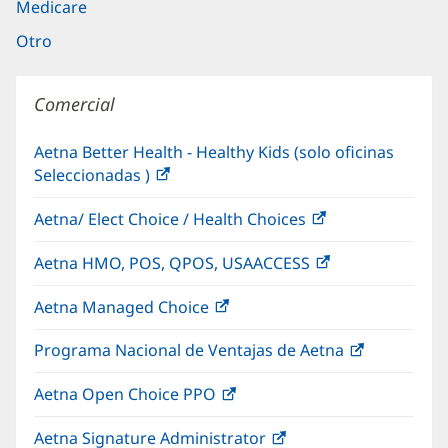
Medicare
Otro
Comercial
Aetna Better Health - Healthy Kids (solo oficinas
Seleccionadas )
(Se
abre
Aetna/ Elect Choice / Health Choices
(Se
en
abre
una
Aetna HMO, POS, QPOS, USAACCESS
(Se
en
ventana
abre
una
nueva)
Aetna Managed Choice
(Se
en
ventana
abre
una
nueva)
Programa Nacional de Ventajas de Aetna
(Se
en
ventana
abre
una
nueva)
Aetna Open Choice PPO
(Se
en
ventana
abre
una
nueva)
Aetna Signature Administrator
(Se
en
ventana