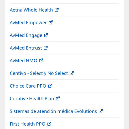
abre
una
nueva)
Aetna Whole Health
(Se
en
ventana
abre
una
nueva)
AvMed Empower
(Se
en
ventana
abre
una
nueva)
AvMed Engage
(Se
en
ventana
abre
una
nueva)
AvMed Entrust
(Se
en
ventana
abre
una
nueva)
AvMed HMO
(Se
en
ventana
abre
una
nueva)
Centivo - Select y No Select
(Se
en
ventana
abre
una
nueva)
Choice Care PPO
(Se
en
ventana
abre
una
nueva)
Curative Health Plan
(Se
en
ventana
abre
una
nueva)
Sistemas de atención médica Evolutions
(Se
en
ventana
abre
una
nueva)
First Health PPO
(Se
en
ventana