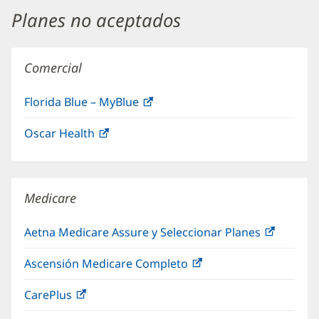
una
Planes no aceptados
ventana
nueva)
Comercial
Florida Blue – MyBlue
(Se
abre
Oscar Health
(Se
en
abre
una
en
ventana
una
nueva)
Medicare
ventana
nueva)
Aetna Medicare Assure y Seleccionar Planes
(Se
abre
Ascensión Medicare Completo
(Se
en
abre
una
CarePlus
(Se
en
ventana
abre
una
nueva)