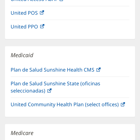
ventana
abre
una
nueva)
United POS
(Se
en
ventana
abre
una
nueva)
United PPO
(Se
en
ventana
abre
una
nueva)
en
ventana
una
nueva)
Medicaid
ventana
nueva)
Plan de Salud Sunshine Health CMS
(Se
abre
Plan de Salud Sunshine State (oficinas
en
seleccionadas)
(Se
una
abre
ventana
United Community Health Plan (select offices)
(Se
en
nueva)
abre
una
en
ventana
una
nueva)
Medicare
venta