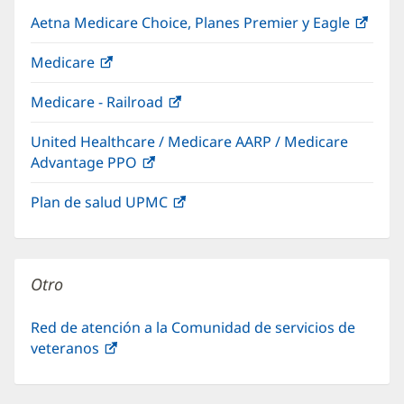
nueva
Aetna Medicare Choice, Planes Premier y Eagle
(Se
abre
Medicare
(Se
en
abre
una
Medicare - Railroad
(Se
en
vent
abre
una
nuev
United Healthcare / Medicare AARP / Medicare
en
ventana
Advantage PPO
(Se
una
nueva)
abre
ventana
Plan de salud UPMC
(Se
en
nueva)
abre
una
en
ventana
una
nueva)
Otro
ventana
nueva)
Red de atención a la Comunidad de servicios de
veteranos
(Se
abre
en