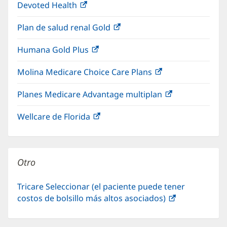
Devoted Health
(Se
en
ventana
abre
una
nueva)
Plan de salud renal Gold
(Se
en
ventana
abre
una
nueva)
Humana Gold Plus
(Se
en
ventana
abre
una
nueva)
Molina Medicare Choice Care Plans
(Se
en
ventana
abre
una
nueva)
Planes Medicare Advantage multiplan
(Se
en
ventana
abre
una
nueva)
Wellcare de Florida
(Se
en
ventana
abre
una
nueva)
en
ventana
una
nueva)
Otro
ventana
nueva)
Tricare Seleccionar (el paciente puede tener
costos de bolsillo más altos asociados)
(Se
abre
en