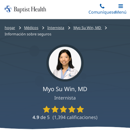
Iniciar:
Saltar
Comuníquese
Alterna
Menú
Princip
al
Baptist
contenido
Health
Bread
hogar
Médicos
Internista
Myo Su Win, MD
principal
crumbs
Información sobre seguros
navigation
Myo Su Win, MD
Internista
Calificaciones
y
4.9
de 5
(
1,394
calificaciones)
reseñas
de
proveedores