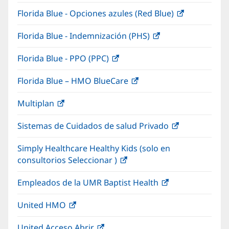
abre
una
nueva)
Florida Blue - Opciones azules (Red Blue)
(Se
en
ventana
abre
una
nueva)
Florida Blue - Indemnización (PHS)
(Se
en
ventana
abre
una
nueva)
Florida Blue - PPO (PPC)
(Se
en
ventana
abre
una
nueva)
Florida Blue – HMO BlueCare
(Se
en
ventana
abre
una
nueva)
Multiplan
(Se
en
ventana
abre
una
nueva)
Sistemas de Cuidados de salud Privado
(Se
en
ventana
abre
una
nueva)
Simply Healthcare Healthy Kids (solo en
en
ventana
consultorios Seleccionar )
(Se
una
nueva)
abre
ventana
Empleados de la UMR Baptist Health
(Se
en
nueva)
abre
una
United HMO
(Se
en
ventana
abre
una
nueva)
United Acceso Abrir
(Se
en