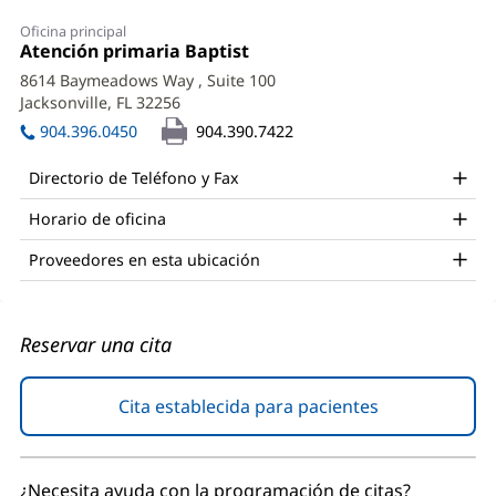
Myo
Oficina principal
Su
Oficina
Atención primaria Baptist
(Se
1:
abre
Win,
8614 Baymeadows Way
, Suite 100
en
Jacksonville, FL 32256
(Se
MD
una
abre
ventana
904.396.0450
904.390.7422
Office
en
nueva)
una
and
Directorio de Teléfono y Fax
ventana
Other
nueva)
Horario de oficina
Patient
Proveedores en esta ubicación
Information
Reservar una cita
Cita establecida para pacientes
(Se
abre
en
una
¿Necesita ayuda con la programación de citas?