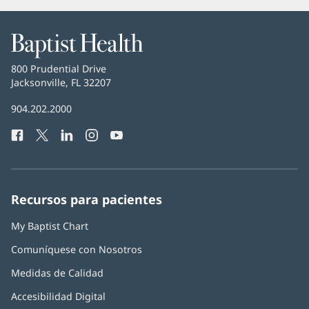
una
ventana
nueva)
Baptist
Health
Baptist
800 Prudential Drive
Health
Jacksonville, FL 32207
(Se
abre
Número
904.202.2000
en
de
una
Facebook
(Se
Twitter
(Se
LinkedIn
(Se
Instagram
(Se
YouTube
(Se
Teléfono
ventana
abre
abre
abre
abre
abre
de
nueva)
en
en
en
en
en
Baptist
una
una
una
una
una
Health:
ventana
ventana
ventana
ventana
ventana
Recursos para pacientes
nueva)
nueva)
nueva)
nueva)
nueva)
My Baptist Chart
Comuníquese con Nosotros
Medidas de Calidad
Accesibilidad Digital